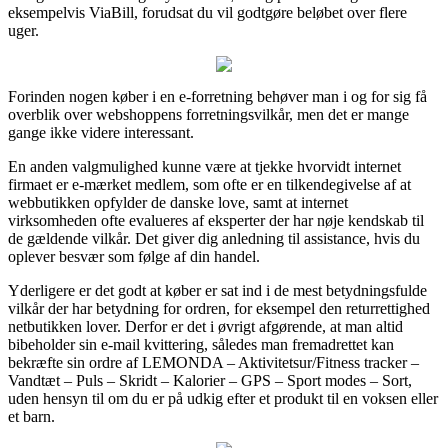
eksempelvis ViaBill, forudsat du vil godtgøre beløbet over flere
uger.
Forinden nogen køber i en e-forretning behøver man i og for sig få
overblik over webshoppens forretningsvilkår, men det er mange
gange ikke videre interessant.
En anden valgmulighed kunne være at tjekke hvorvidt internet
firmaet er e-mærket medlem, som ofte er en tilkendegivelse af at
webbutikken opfylder de danske love, samt at internet
virksomheden ofte evalueres af eksperter der har nøje kendskab til
de gældende vilkår. Det giver dig anledning til assistance, hvis du
oplever besvær som følge af din handel.
Yderligere er det godt at køber er sat ind i de mest betydningsfulde
vilkår der har betydning for ordren, for eksempel den returrettighed
netbutikken lover. Derfor er det i øvrigt afgørende, at man altid
bibeholder sin e-mail kvittering, således man fremadrettet kan
bekræfte sin ordre af LEMONDA – Aktivitetsur/Fitness tracker –
Vandtæt – Puls – Skridt – Kalorier – GPS – Sport modes – Sort,
uden hensyn til om du er på udkig efter et produkt til en voksen eller
et barn.