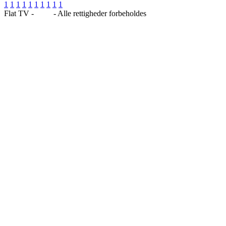
1
1
1
1
1
1
1
1
1
1
Flat TV -
Blog
- Alle rettigheder forbeholdes