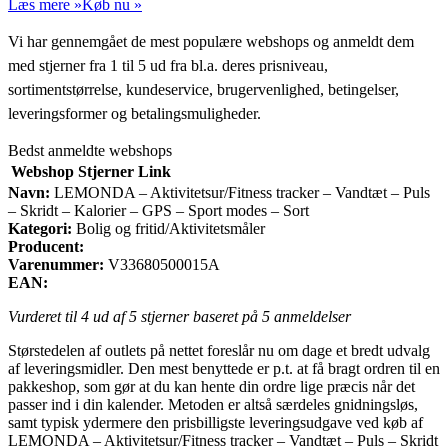
Læs mere »
Køb nu »
Vi har gennemgået de mest populære webshops og anmeldt dem
med stjerner fra 1 til 5 ud fra bl.a. deres prisniveau,
sortimentstørrelse, kundeservice, brugervenlighed, betingelser,
leveringsformer og betalingsmuligheder.
Bedst anmeldte webshops
Webshop
Stjerner
Link
Navn:
LEMONDA – Aktivitetsur/Fitness tracker – Vandtæt – Puls
– Skridt – Kalorier – GPS – Sport modes – Sort
Kategori:
Bolig og fritid/Aktivitetsmåler
Producent:
Varenummer:
V33680500015A
EAN:
Vurderet til
4
ud af 5 stjerner baseret på
5
anmeldelser
Størstedelen af outlets på nettet foreslår nu om dage et bredt udvalg
af leveringsmidler. Den mest benyttede er p.t. at få bragt ordren til en
pakkeshop, som gør at du kan hente din ordre lige præcis når det
passer ind i din kalender. Metoden er altså særdeles gnidningsløs,
samt typisk ydermere den prisbilligste leveringsudgave ved køb af
LEMONDA – Aktivitetsur/Fitness tracker – Vandtæt – Puls – Skridt