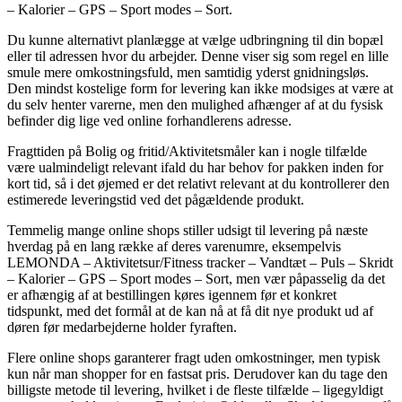
– Kalorier – GPS – Sport modes – Sort.
Du kunne alternativt planlægge at vælge udbringning til din bopæl
eller til adressen hvor du arbejder. Denne viser sig som regel en lille
smule mere omkostningsfuld, men samtidig yderst gnidningsløs.
Den mindst kostelige form for levering kan ikke modsiges at være at
du selv henter varerne, men den mulighed afhænger af at du fysisk
befinder dig lige ved online forhandlerens adresse.
Fragttiden på Bolig og fritid/Aktivitetsmåler kan i nogle tilfælde
være ualmindeligt relevant ifald du har behov for pakken inden for
kort tid, så i det øjemed er det relativt relevant at du kontrollerer den
estimerede leveringstid ved det pågældende produkt.
Temmelig mange online shops stiller udsigt til levering på næste
hverdag på en lang række af deres varenumre, eksempelvis
LEMONDA – Aktivitetsur/Fitness tracker – Vandtæt – Puls – Skridt
– Kalorier – GPS – Sport modes – Sort, men vær påpasselig da det
er afhængig af at bestillingen køres igennem før et konkret
tidspunkt, med det formål at de kan nå at få dit nye produkt ud af
døren før medarbejderne holder fyraften.
Flere online shops garanterer fragt uden omkostninger, men typisk
kun når man shopper for en fastsat pris. Derudover kan du tage den
billigste metode til levering, hvilket i de fleste tilfælde – ligegyldigt