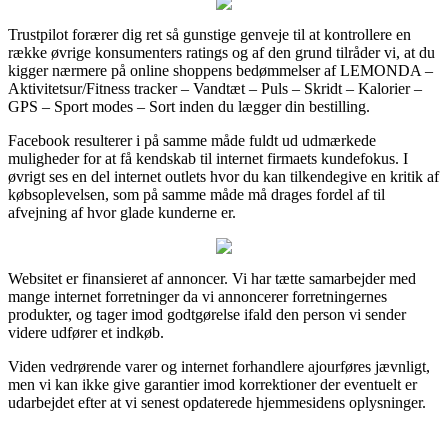
Trustpilot forærer dig ret så gunstige genveje til at kontrollere en
række øvrige konsumenters ratings og af den grund tilråder vi, at du
kigger nærmere på online shoppens bedømmelser af LEMONDA –
Aktivitetsur/Fitness tracker – Vandtæt – Puls – Skridt – Kalorier –
GPS – Sport modes – Sort inden du lægger din bestilling.
Facebook resulterer i på samme måde fuldt ud udmærkede
muligheder for at få kendskab til internet firmaets kundefokus. I
øvrigt ses en del internet outlets hvor du kan tilkendegive en kritik af
købsoplevelsen, som på samme måde må drages fordel af til
afvejning af hvor glade kunderne er.
Websitet er finansieret af annoncer. Vi har tætte samarbejder med
mange internet forretninger da vi annoncerer forretningernes
produkter, og tager imod godtgørelse ifald den person vi sender
videre udfører et indkøb.
Viden vedrørende varer og internet forhandlere ajourføres jævnligt,
men vi kan ikke give garantier imod korrektioner der eventuelt er
udarbejdet efter at vi senest opdaterede hjemmesidens oplysninger.