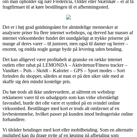
om man opholder sig nær Fredericia, Odder eller Skælskør – er at få
fragtfirmaet til at køre bestillingen til et afhentningssted.
Det er i høj grad gnidningsløst for almindelige mennesker at
analysere priser fra flere internet webshops, og derved har masser af
internet virksomheder fundet det uundgåeligt at trykke priserne på
mange af deres varer – til juniorer, men også til damer og herrer –
enormt, og endda nogle gange byde på levering uden betaling.
Det kan alligevel være profitabelt at granske en række internet
outlets efter rabat på LEMONDA – Aktivitetsur/Fitness tracker –
Vandtæt – Puls – Skridt – Kalorier – GPS – Sport modes – Sort
forinden du shopper, således at man er på den sikre side med at
skaffe sig den mindst kostelige pris.
Du bør trods alt ikke undervurdere, at såfremt en webshop
reklamerer varer til en udsalgspris som kan virke uforståeligt
favorabel, burde det ofte være et symbol på en svindel online
virksomhed. Bestillinger med kort er trods alt omfavnet af en
lovbestemmelse, hvilket passer på kunden imod bedrageriske online
forhandlere.
Vi tilråder betalinger med kort eller mobilbetaling. Som en alternativ
mulighed kan du drage nytte af en løsning på afbetaling som