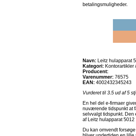
betalingsmuligheder.
Navn:
Leitz hulapparat 50
Kategori:
Kontorartikler
Producent:
Varenummer:
76575
EAN:
4002432345243
Vurderet til
3.5
ud af 5 st
En hel del e-firmaer give
nuværende tidspunkt at få
selvvalgt tidspunkt. Den 
af Leitz hulapparat 5012 h
Du kan omvendt forsøge at
bliver undertiden en lil