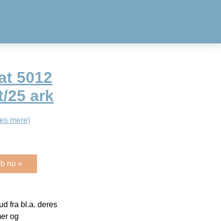
at 5012
t/25 ark
æs mere)
b nu »
 fra bl.a. deres
mer og