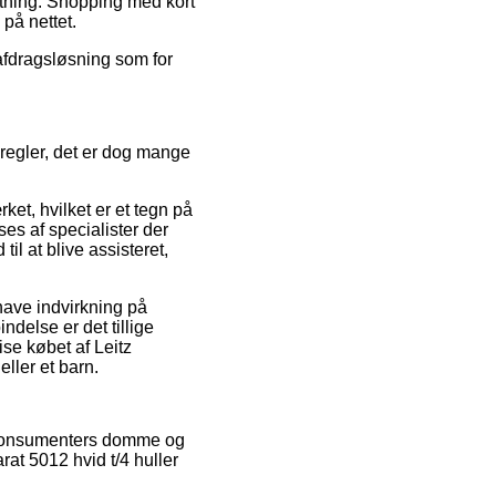
retning. Shopping med kort
på nettet.
 afdragsløsning som for
egler, det er dog mange
ket, hvilket er et tegn på
es af specialister der
 at blive assisteret,
have indvirkning på
ndelse er det tillige
se købet af Leitz
eller et barn.
ge konsumenters domme og
rat 5012 hvid t/4 huller