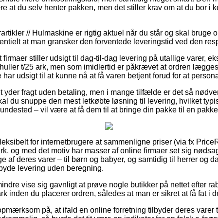
 at du selv henter pakken, men det stiller krav om at du bor i ko
rtikler // Hulmaskine er rigtig aktuel når du står og skal bruge o
entielt at man gransker den forventede leveringstid ved den res
rmaer stiller udsigt til dag-til-dag levering på utallige varer, e
huller t/25 ark, men som imidlertid er påkrævet at ordren lægges 
har udsigt til at kunne nå at få varen betjent forud for at persona
et yder fragt uden betaling, men i mange tilfælde er det så nødven
 skal du snuppe den mest letkøbte løsning til levering, hvilket ty
ndested – vil være at få dem til at bringe din pakke til en pakk
fleksibelt for internetbrugere at sammenligne priser (via fx Pric
rk, og med det motiv har masser af online firmaer set sig nødsag
af deres varer – til børn og babyer, og samtidig til herrer og d
yde levering uden beregning.
ndre vise sig gavnligt at prøve nogle butikker på nettet efter ra
ark inden du placerer ordren, således at man er sikret at få fat i 
mærksom på, at ifald en online forretning tilbyder deres varer t