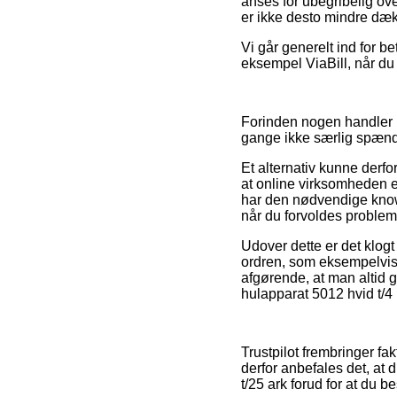
anses for ubegribelig ove
er ikke desto mindre dækk
Vi går generelt ind for b
eksempel ViaBill, når du 
Forinden nogen handler 
gange ikke særlig spæn
Et alternativ kunne derfo
at online virksomheden ef
har den nødvendige knowh
når du forvoldes probleme
Udover dette er det klog
ordren, som eksempelvis h
afgørende, at man altid 
hulapparat 5012 hvid t/4 
Trustpilot frembringer f
derfor anbefales det, at 
t/25 ark forud for at du bes