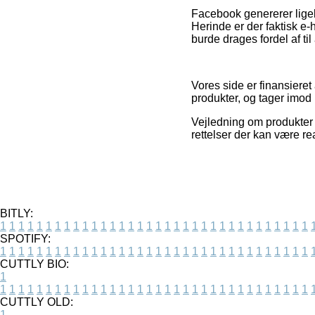
Facebook genererer ligel
Herinde er der faktisk e-
burde drages fordel af til
Vores side er finansiere
produkter, og tager imod
Vejledning om produkter 
rettelser der kan være re
BITLY:
1
1
1
1
1
1
1
1
1
1
1
1
1
1
1
1
1
1
1
1
1
1
1
1
1
1
1
1
1
1
1
1
1
1
SPOTIFY:
1
1
1
1
1
1
1
1
1
1
1
1
1
1
1
1
1
1
1
1
1
1
1
1
1
1
1
1
1
1
1
1
1
1
CUTTLY BIO:
1
1
1
1
1
1
1
1
1
1
1
1
1
1
1
1
1
1
1
1
1
1
1
1
1
1
1
1
1
1
1
1
1
1
1
CUTTLY OLD:
1