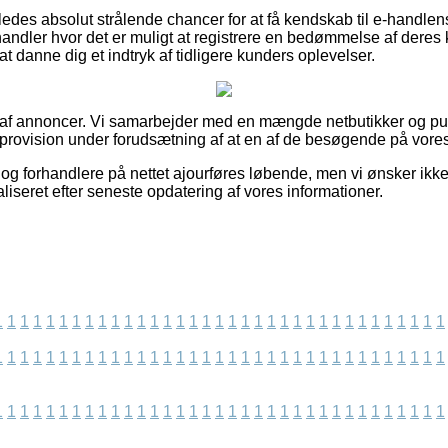
edes absolut strålende chancer for at få kendskab til e-handlen
handler hvor det er muligt at registrere en bedømmelse af deres k
 at danne dig et indtryk af tidligere kunders oplevelser.
t af annoncer. Vi samarbejder med en mængde netbutikker og pu
 provision under forudsætning af at en af de besøgende på vores
og forhandlere på nettet ajourføres løbende, men vi ønsker ikke 
aliseret efter seneste opdatering af vores informationer.
1
1
1
1
1
1
1
1
1
1
1
1
1
1
1
1
1
1
1
1
1
1
1
1
1
1
1
1
1
1
1
1
1
1
1
1
1
1
1
1
1
1
1
1
1
1
1
1
1
1
1
1
1
1
1
1
1
1
1
1
1
1
1
1
1
1
1
1
1
1
1
1
1
1
1
1
1
1
1
1
1
1
1
1
1
1
1
1
1
1
1
1
1
1
1
1
1
1
1
1
1
1
1
1
1