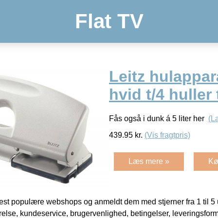
Flat TV
Leitz hulappar
hvid t/4 huller 
Fås også i dunk á 5 liter her
(L
439.95
kr.
(Vis fragtpris)
Læs mere »
Kø
t populære webshops og anmeldt dem med stjerner fra 1 til 5 ud
rrelse, kundeservice, brugervenlighed, betingelser, leveringsfor