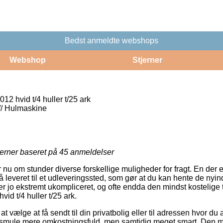
Bedst anmeldte webshops
Webshop
Stjerner
12 hvid t/4 huller t/25 ark
 // Hulmaskine
jerner baseret på
45
anmeldelser
r nu om stunder diverse forskellige muligheder for fragt. En der 
 leveret til et udleveringssted, som gør at du kan hente de nyi
er jo ekstremt ukompliceret, og ofte endda den mindst kostelige 
vid t/4 huller t/25 ark.
 vælge at få sendt til din privatbolig eller til adressen hvor du 
le smule mere omkostningsfuld, men samtidig meget smart. Den me