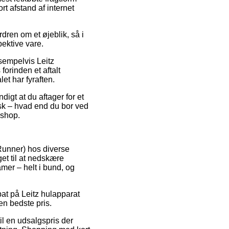
rt afstand af internet
rdren om et øjeblik, så i
pektive vare.
ksempelvis Leitz
forinden et aftalt
let har fyraften.
digt at du aftager for et
pisk – hvad end du bor ved
eshop.
eRunner) hos diverse
et til at nedskære
amer – helt i bund, og
bat på Leitz hulapparat
den bedste pris.
il en udsalgspris der