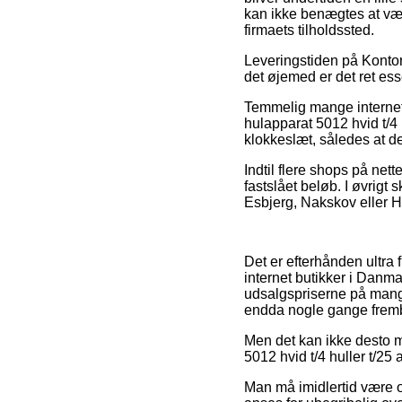
kan ikke benægtes at være
firmaets tilholdssted.
Leveringstiden på Kontora
det øjemed er det ret ess
Temmelig mange internet fi
hulapparat 5012 hvid t/4 
klokkeslæt, således at de 
Indtil flere shops på nett
fastslået beløb. I øvrigt
Esbjerg, Nakskov eller Hu
Det er efterhånden ultra 
internet butikker i Danma
udsalgspriserne på mange 
endda nogle gange fremb
Men det kan ikke desto mi
5012 hvid t/4 huller t/25 
Man må imidlertid være op