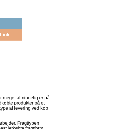
Link
er meget almindelig er på
ndkøbte produkter på et
type af levering ved køb
arbejder. Fragttypen
st letkøbte fragtform