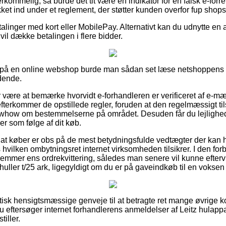
rkommelig, så burde det tit være en indikator for en falsk e-for
et ind under et reglement, der støtter kunden overfor fup shops 
etalinger med kort eller MobilePay. Alternativt kan du udnytte en
vil dække betalingen i flere bidder.
på en online webshop burde man sådan set læse netshoppens r
dende.
r være at bemærke hvorvidt e-forhandleren er verificeret af e-mær
terkommer de opstillede regler, foruden at den regelmæssigt tils
ow om bestemmelserne på området. Desuden får du lejlighed til
r som følge af dit køb.
t at køber er obs på de mest betydningsfulde vedtægter der kan 
vilken ombytningsret internet virksomheden tilsikrer. I den forbi
gemmer ens ordrekvittering, således man senere vil kunne eftervi
huller t/25 ark, ligegyldigt om du er på gaveindkøb til en voksen 
aktisk hensigtsmæssige genveje til at betragte ret mange øvri
du eftersøger internet forhandlerens anmeldelser af Leitz hulappa
tiller.