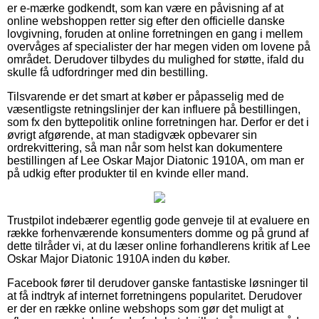
er e-mærke godkendt, som kan være en påvisning af at
online webshoppen retter sig efter den officielle danske
lovgivning, foruden at online forretningen en gang i mellem
overvåges af specialister der har megen viden om lovene på
området. Derudover tilbydes du mulighed for støtte, ifald du
skulle få udfordringer med din bestilling.
Tilsvarende er det smart at køber er påpasselig med de
væsentligste retningslinjer der kan influere på bestillingen,
som fx den byttepolitik online forretningen har. Derfor er det i
øvrigt afgørende, at man stadigvæk opbevarer sin
ordrekvittering, så man når som helst kan dokumentere
bestillingen af Lee Oskar Major Diatonic 1910A, om man er
på udkig efter produkter til en kvinde eller mand.
Trustpilot indebærer egentlig gode genveje til at evaluere en
række forhenværende konsumenters domme og på grund af
dette tilråder vi, at du læser online forhandlerens kritik af Lee
Oskar Major Diatonic 1910A inden du køber.
Facebook fører til derudover ganske fantastiske løsninger til
at få indtryk af internet forretningens popularitet. Derudover
er der en række online webshops som gør det muligt at