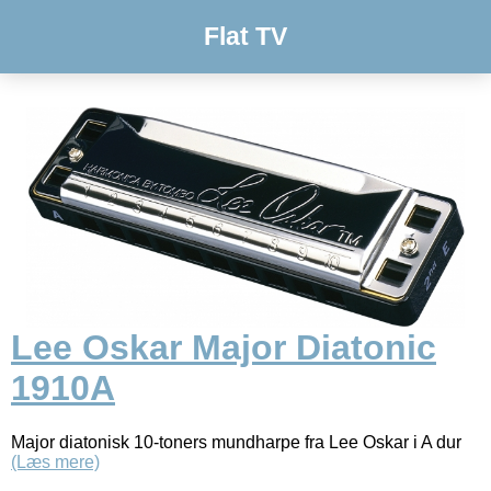
Flat TV
Lee Oskar Major Diatonic
1910A
Major diatonisk 10-toners mundharpe fra Lee Oskar i A dur
(Læs mere)