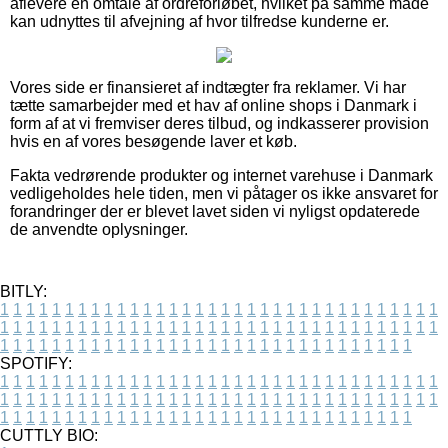
aflevere en omtale af ordreforløbet, hvilket på samme måde
kan udnyttes til afvejning af hvor tilfredse kunderne er.
Vores side er finansieret af indtægter fra reklamer. Vi har
tætte samarbejder med et hav af online shops i Danmark i
form af at vi fremviser deres tilbud, og indkasserer provision
hvis en af vores besøgende laver et køb.
Fakta vedrørende produkter og internet varehuse i Danmark
vedligeholdes hele tiden, men vi påtager os ikke ansvaret for
forandringer der er blevet lavet siden vi nyligst opdaterede
de anvendte oplysninger.
BITLY:
1
1
1
1
1
1
1
1
1
1
1
1
1
1
1
1
1
1
1
1
1
1
1
1
1
1
1
1
1
1
1
1
1
1
1
1
1
1
1
1
1
1
1
1
1
1
1
1
1
1
1
1
1
1
1
1
1
1
1
1
1
1
1
1
1
1
1
1
1
1
1
1
1
1
1
1
1
1
1
1
1
1
1
1
1
1
1
1
1
1
1
1
1
1
1
1
1
1
1
1
SPOTIFY:
1
1
1
1
1
1
1
1
1
1
1
1
1
1
1
1
1
1
1
1
1
1
1
1
1
1
1
1
1
1
1
1
1
1
1
1
1
1
1
1
1
1
1
1
1
1
1
1
1
1
1
1
1
1
1
1
1
1
1
1
1
1
1
1
1
1
1
1
1
1
1
1
1
1
1
1
1
1
1
1
1
1
1
1
1
1
1
1
1
1
1
1
1
1
1
1
1
1
1
1
CUTTLY BIO: