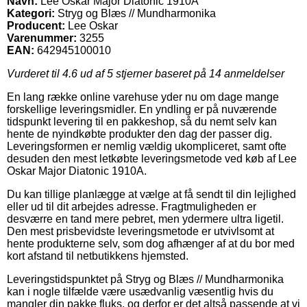
Navn:
Lee Oskar Major Diatonic 1910A
Kategori:
Stryg og Blæs // Mundharmonika
Producent:
Lee Oskar
Varenummer:
3255
EAN:
642945100010
Vurderet til
4.6
ud af 5 stjerner baseret på
14
anmeldelser
En lang række online varehuse yder nu om dage mange
forskellige leveringsmidler. En yndling er på nuværende
tidspunkt levering til en pakkeshop, så du nemt selv kan
hente de nyindkøbte produkter den dag der passer dig.
Leveringsformen er nemlig vældig ukompliceret, samt ofte
desuden den mest letkøbte leveringsmetode ved køb af Lee
Oskar Major Diatonic 1910A.
Du kan tillige planlægge at vælge at få sendt til din lejlighed
eller ud til dit arbejdes adresse. Fragtmuligheden er
desværre en tand mere pebret, men ydermere ultra ligetil.
Den mest prisbevidste leveringsmetode er utvivlsomt at
hente produkterne selv, som dog afhænger af at du bor med
kort afstand til netbutikkens hjemsted.
Leveringstidspunktet på Stryg og Blæs // Mundharmonika
kan i nogle tilfælde være usædvanlig væsentlig hvis du
mangler din pakke fluks, og derfor er det altså passende at vi