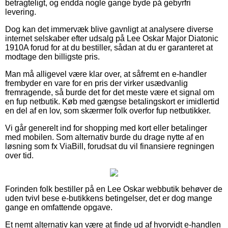
betragteligt, og endda nogle gange byde på gebyrfri
levering.
Dog kan det immervæk blive gavnligt at analysere diverse
internet selskaber efter udsalg på Lee Oskar Major Diatonic
1910A forud for at du bestiller, sådan at du er garanteret at
modtage den billigste pris.
Man må alligevel være klar over, at såfremt en e-handler
frembyder en vare for en pris der virker usædvanlig
fremragende, så burde det for det meste være et signal om
en fup netbutik. Køb med gængse betalingskort er imidlertid
en del af en lov, som skærmer folk overfor fup netbutikker.
Vi går generelt ind for shopping med kort eller betalinger
med mobilen. Som alternativ burde du drage nytte af en
løsning som fx ViaBill, forudsat du vil finansiere regningen
over tid.
Forinden folk bestiller på en Lee Oskar webbutik behøver de
uden tvivl bese e-butikkens betingelser, det er dog mange
gange en omfattende opgave.
Et nemt alternativ kan være at finde ud af hvorvidt e-handlen