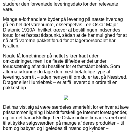
studerer den forventede leveringsdato for den relevante
vare.
Mange e-forhandlere byder på levering på næste hverdag
på en hel del varenumre, eksempelvis Lee Oskar Major
Diatonic 1910A, hvilket kræver at bestillingen indsendes
forud for et fastsat tidspunkt, sådan at de har mulighed for at
nå at få varerne pakket forud for at lagerpersonalet har
fyraften.
Nogle få forretninger på nettet sikrer fragt uden
omkostninger, men i de fleste tilfælde er det under
forudsætning af at du bestiller for et fastslået beløb. Som
alternativ kunne du tage den mest betalelige type af
levering, som tit – uden hensyn til om du er tæt på Næstved,
Dragør eller Humlebæk – er at få leveret din ordre til en
pakkeshop.
Det har vist sig at være særdeles smertefrit for enhver at lave
prissammenligning i blandt forskellige internet foretagender,
og for det har adskillige Lee Oskar online firmaer været nødt
til at trykke salgsværdien på mange af deres produkter – til
børn og babyer, og ligeledes til mænd og kvinder –