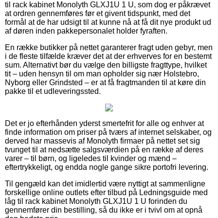
til rack kabinet Monolyth GLXJ1U 1 U, som dog er påkrævet
at ordren gennemføres før et givent tidspunkt, med det
formål at de har udsigt til at kunne nå at få dit nye produkt ud
af døren inden pakkepersonalet holder fyraften.
En række butikker på nettet garanterer fragt uden gebyr, men
i de fleste tilfælde kræver det at der erhverves for en bestemt
sum. Alternativt bør du vælge den billigste fragttype, hvilket
tit – uden hensyn til om man opholder sig nær Holstebro,
Nyborg eller Grindsted – er at få fragtmanden til at køre din
pakke til et udleveringssted.
Det er jo efterhånden yderst smertefrit for alle og enhver at
finde information om priser på tværs af internet selskaber, og
derved har massevis af Monolyth firmaer på nettet set sig
tvunget til at nedsætte salgsværdien på en række af deres
varer – til børn, og ligeledes til kvinder og mænd –
eftertrykkeligt, og endda nogle gange sikre portofri levering.
Til gengæld kan det imidlertid være nyttigt at sammenligne
forskellige online outlets efter tilbud på Ledningsguide med
låg til rack kabinet Monolyth GLXJ1U 1 U forinden du
gennemfører din bestilling, så du ikke er i tvivl om at opnå