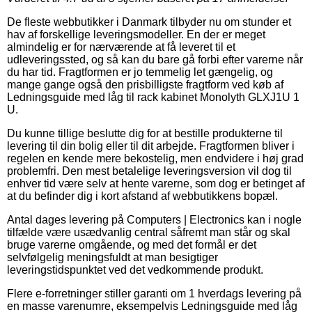
De fleste webbutikker i Danmark tilbyder nu om stunder et
hav af forskellige leveringsmodeller. En der er meget
almindelig er for nærværende at få leveret til et
udleveringssted, og så kan du bare gå forbi efter varerne når
du har tid. Fragtformen er jo temmelig let gængelig, og
mange gange også den prisbilligste fragtform ved køb af
Ledningsguide med låg til rack kabinet Monolyth GLXJ1U 1
U.
Du kunne tillige beslutte dig for at bestille produkterne til
levering til din bolig eller til dit arbejde. Fragtformen bliver i
regelen en kende mere bekostelig, men endvidere i høj grad
problemfri. Den mest betalelige leveringsversion vil dog til
enhver tid være selv at hente varerne, som dog er betinget af
at du befinder dig i kort afstand af webbutikkens bopæl.
Antal dages levering på Computers | Electronics kan i nogle
tilfælde være usædvanlig central såfremt man står og skal
bruge varerne omgående, og med det formål er det
selvfølgelig meningsfuldt at man besigtiger
leveringstidspunktet ved det vedkommende produkt.
Flere e-forretninger stiller garanti om 1 hverdags levering på
en masse varenumre, eksempelvis Ledningsguide med låg