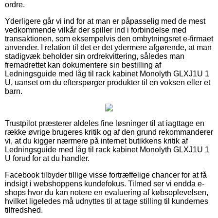
ordre.
Yderligere går vi ind for at man er påpasselig med de mest
vedkommende vilkår der spiller ind i forbindelse med
transaktionen, som eksempelvis den ombytningsret e-firmaet
anvender. I relation til det er det ydermere afgørende, at man
stadigvæk beholder sin ordrekvittering, således man
fremadrettet kan dokumentere sin bestilling af
Ledningsguide med låg til rack kabinet Monolyth GLXJ1U 1
U, uanset om du efterspørger produkter til en voksen eller et
barn.
Trustpilot præsterer aldeles fine løsninger til at iagttage en
række øvrige brugeres kritik og af den grund rekommanderer
vi, at du kigger nærmere på internet butikkens kritik af
Ledningsguide med låg til rack kabinet Monolyth GLXJ1U 1
U forud for at du handler.
Facebook tilbyder tillige visse fortræffelige chancer for at få
indsigt i webshoppens kundefokus. Tilmed ser vi endda e-
shops hvor du kan notere en evaluering af købsoplevelsen,
hvilket ligeledes må udnyttes til at tage stilling til kundernes
tilfredshed.