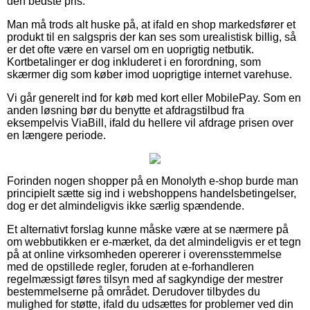
den bedste pris.
Man må trods alt huske på, at ifald en shop markedsfører et
produkt til en salgspris der kan ses som urealistisk billig, så
er det ofte være en varsel om en uoprigtig netbutik.
Kortbetalinger er dog inkluderet i en forordning, som
skærmer dig som køber imod uoprigtige internet varehuse.
Vi går generelt ind for køb med kort eller MobilePay. Som en
anden løsning bør du benytte et afdragstilbud fra
eksempelvis ViaBill, ifald du hellere vil afdrage prisen over
en længere periode.
Forinden nogen shopper på en Monolyth e-shop burde man
principielt sætte sig ind i webshoppens handelsbetingelser,
dog er det almindeligvis ikke særlig spændende.
Et alternativt forslag kunne måske være at se nærmere på
om webbutikken er e-mærket, da det almindeligvis er et tegn
på at online virksomheden opererer i overensstemmelse
med de opstillede regler, foruden at e-forhandleren
regelmæssigt føres tilsyn med af sagkyndige der mestrer
bestemmelserne på området. Derudover tilbydes du
mulighed for støtte, ifald du udsættes for problemer ved din