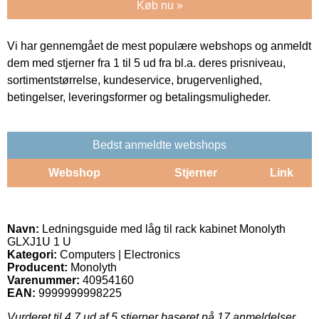
Køb nu »
Vi har gennemgået de mest populære webshops og anmeldt
dem med stjerner fra 1 til 5 ud fra bl.a. deres prisniveau,
sortimentstørrelse, kundeservice, brugervenlighed,
betingelser, leveringsformer og betalingsmuligheder.
Bedst anmeldte webshops
Webshop
Stjerner
Link
Navn:
Ledningsguide med låg til rack kabinet Monolyth
GLXJ1U 1 U
Kategori:
Computers | Electronics
Producent:
Monolyth
Varenummer:
40954160
EAN:
9999999998225
Vurderet til
4.7
ud af 5 stjerner baseret på
17
anmeldelser