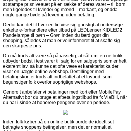
at stampe prisniveauet på en række af deres varer – til børn,
men ligeledes til kvinder og mænd – markant, og endda
nogle gange byde på levering uden betaling.
Derfor kan det til hver en tid vise sig gunstigt at undersøge
enkelte e-forhandlere efter tilbud på LEDLenser KIDLED2
Pandelampe til børn – Grøn inden du færdiggør din
shopping, således at man er velinformeret til at skaffe sig
den skarpeste pris.
Du må trods alt være så påpasselig, at såfremt en netbutik
udbyder bedst i test varer til salg for en salgspris som er helt
ekstremt lav, så kunne det ofte være et karakteristika der
viser en uægte online webshop. Bestillinger med
betalingskort er trods alt indbefattet af et lovbud, som
begunstiger folk overfor uoprigtige webshops.
Generelt anbefaler vi betalinger med kort eller MobilePay.
Alternativt bør du bruge et afbetalingstilbud fra fx ViaBill, når
du har i sinde at honorere pengene over en periode.
Inden folk køber på en online butik burde de ideelt set
betragte shoppens betingelser, men det er normalt et