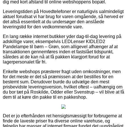
dig med kort afstand til online webshoppens bopæl.
Leveringstiden på Hovedtelefoner er naturligvis ualmindeligt
aktuel forudsat vi har brug for varen omgående, så herved er
det altså essentielt at du undersøger den anslåede
leveringstid for den vedkommende vare.
En lang række internet butikker yder dag-til-dag levering på
adskillige varer, eksempelvis LEDLenser KIDLED2
Pandelampe til børn – Grøn, som alligevel afhænger af at
transaktionen gennemføres inden et fastslået tidspunkt,
således at de kan nå at få pakken klargjort forud for at
lagerpersonalet får fri.
Enkelte webshops præsterer fragt uden omkostninger, men
for det meste er det så præmissen at der bestilles for en
bestemt sum. Derudover burde du udvælge den mest
prisbevidste leveringsversion, hvilket oftest – uafhængig om
du bor tæt på Roskilde, Odder eller Svenstrup – vil blive at få
dem til at køre din pakke til en pakkeshop.
Det er jo efterhånden ret hensigtsmæssigt for forbrugerne at
finde de laveste priser fra diverse online varehuse, og
følgelig har masser af internet firmaer fundet det uundgåeligt