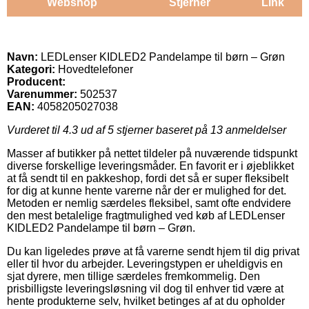
Webshop
Stjerner
Link
Navn:
LEDLenser KIDLED2 Pandelampe til børn – Grøn
Kategori:
Hovedtelefoner
Producent:
Varenummer:
502537
EAN:
4058205027038
Vurderet til
4.3
ud af 5 stjerner baseret på
13
anmeldelser
Masser af butikker på nettet tildeler på nuværende tidspunkt
diverse forskellige leveringsmåder. En favorit er i øjeblikket
at få sendt til en pakkeshop, fordi det så er super fleksibelt
for dig at kunne hente varerne når der er mulighed for det.
Metoden er nemlig særdeles fleksibel, samt ofte endvidere
den mest betalelige fragtmulighed ved køb af LEDLenser
KIDLED2 Pandelampe til børn – Grøn.
Du kan ligeledes prøve at få varerne sendt hjem til dig privat
eller til hvor du arbejder. Leveringstypen er uheldigvis en
sjat dyrere, men tillige særdeles fremkommelig. Den
prisbilligste leveringsløsning vil dog til enhver tid være at
hente produkterne selv, hvilket betinges af at du opholder