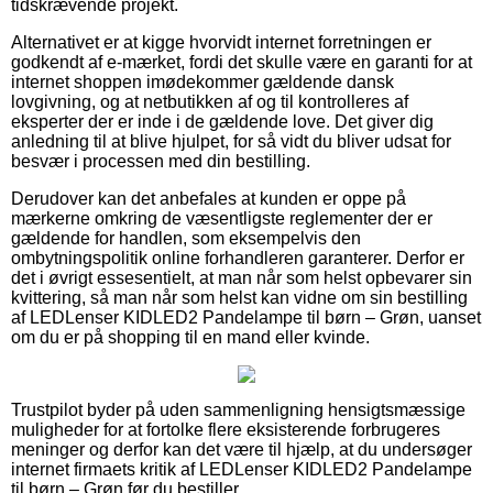
tidskrævende projekt.
Alternativet er at kigge hvorvidt internet forretningen er
godkendt af e-mærket, fordi det skulle være en garanti for at
internet shoppen imødekommer gældende dansk
lovgivning, og at netbutikken af og til kontrolleres af
eksperter der er inde i de gældende love. Det giver dig
anledning til at blive hjulpet, for så vidt du bliver udsat for
besvær i processen med din bestilling.
Derudover kan det anbefales at kunden er oppe på
mærkerne omkring de væsentligste reglementer der er
gældende for handlen, som eksempelvis den
ombytningspolitik online forhandleren garanterer. Derfor er
det i øvrigt essesentielt, at man når som helst opbevarer sin
kvittering, så man når som helst kan vidne om sin bestilling
af LEDLenser KIDLED2 Pandelampe til børn – Grøn, uanset
om du er på shopping til en mand eller kvinde.
Trustpilot byder på uden sammenligning hensigtsmæssige
muligheder for at fortolke flere eksisterende forbrugeres
meninger og derfor kan det være til hjælp, at du undersøger
internet firmaets kritik af LEDLenser KIDLED2 Pandelampe
til børn – Grøn før du bestiller.