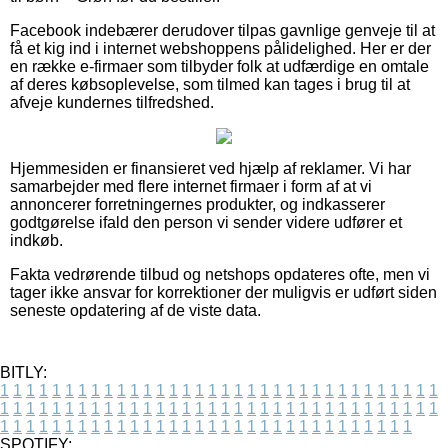
Facebook indebærer derudover tilpas gavnlige genveje til at
få et kig ind i internet webshoppens pålidelighed. Her er der
en række e-firmaer som tilbyder folk at udfærdige en omtale
af deres købsoplevelse, som tilmed kan tages i brug til at
afveje kundernes tilfredshed.
Hjemmesiden er finansieret ved hjælp af reklamer. Vi har
samarbejder med flere internet firmaer i form af at vi
annoncerer forretningernes produkter, og indkasserer
godtgørelse ifald den person vi sender videre udfører et
indkøb.
Fakta vedrørende tilbud og netshops opdateres ofte, men vi
tager ikke ansvar for korrektioner der muligvis er udført siden
seneste opdatering af de viste data.
BITLY:
1
1
1
1
1
1
1
1
1
1
1
1
1
1
1
1
1
1
1
1
1
1
1
1
1
1
1
1
1
1
1
1
1
1
1
1
1
1
1
1
1
1
1
1
1
1
1
1
1
1
1
1
1
1
1
1
1
1
1
1
1
1
1
1
1
1
1
1
1
1
1
1
1
1
1
1
1
1
1
1
1
1
1
1
1
1
1
1
1
1
1
1
1
1
1
1
1
1
1
1
SPOTIFY: