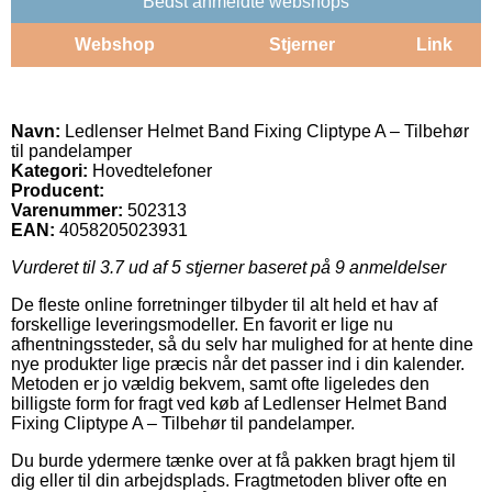
Bedst anmeldte webshops
Webshop
Stjerner
Link
Navn:
Ledlenser Helmet Band Fixing Cliptype A – Tilbehør
til pandelamper
Kategori:
Hovedtelefoner
Producent:
Varenummer:
502313
EAN:
4058205023931
Vurderet til
3.7
ud af 5 stjerner baseret på
9
anmeldelser
De fleste online forretninger tilbyder til alt held et hav af
forskellige leveringsmodeller. En favorit er lige nu
afhentningssteder, så du selv har mulighed for at hente dine
nye produkter lige præcis når det passer ind i din kalender.
Metoden er jo vældig bekvem, samt ofte ligeledes den
billigste form for fragt ved køb af Ledlenser Helmet Band
Fixing Cliptype A – Tilbehør til pandelamper.
Du burde ydermere tænke over at få pakken bragt hjem til
dig eller til din arbejdsplads. Fragtmetoden bliver ofte en