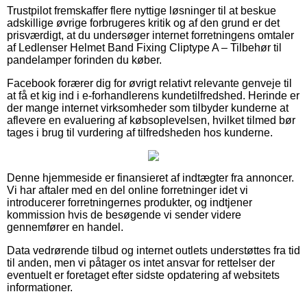
Trustpilot fremskaffer flere nyttige løsninger til at beskue
adskillige øvrige forbrugeres kritik og af den grund er det
prisværdigt, at du undersøger internet forretningens omtaler
af Ledlenser Helmet Band Fixing Cliptype A – Tilbehør til
pandelamper forinden du køber.
Facebook forærer dig for øvrigt relativt relevante genveje til
at få et kig ind i e-forhandlerens kundetilfredshed. Herinde er
der mange internet virksomheder som tilbyder kunderne at
aflevere en evaluering af købsoplevelsen, hvilket tilmed bør
tages i brug til vurdering af tilfredsheden hos kunderne.
Denne hjemmeside er finansieret af indtægter fra annoncer.
Vi har aftaler med en del online forretninger idet vi
introducerer forretningernes produkter, og indtjener
kommission hvis de besøgende vi sender videre
gennemfører en handel.
Data vedrørende tilbud og internet outlets understøttes fra tid
til anden, men vi påtager os intet ansvar for rettelser der
eventuelt er foretaget efter sidste opdatering af websitets
informationer.