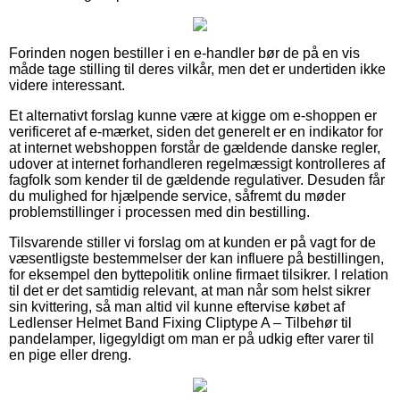
Forinden nogen bestiller i en e-handler bør de på en vis
måde tage stilling til deres vilkår, men det er undertiden ikke
videre interessant.
Et alternativt forslag kunne være at kigge om e-shoppen er
verificeret af e-mærket, siden det generelt er en indikator for
at internet webshoppen forstår de gældende danske regler,
udover at internet forhandleren regelmæssigt kontrolleres af
fagfolk som kender til de gældende regulativer. Desuden får
du mulighed for hjælpende service, såfremt du møder
problemstillinger i processen med din bestilling.
Tilsvarende stiller vi forslag om at kunden er på vagt for de
væsentligste bestemmelser der kan influere på bestillingen,
for eksempel den byttepolitik online firmaet tilsikrer. I relation
til det er det samtidig relevant, at man når som helst sikrer
sin kvittering, så man altid vil kunne eftervise købet af
Ledlenser Helmet Band Fixing Cliptype A – Tilbehør til
pandelamper, ligegyldigt om man er på udkig efter varer til
en pige eller dreng.