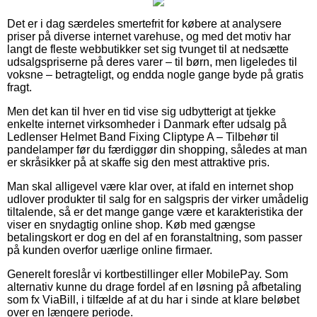
Det er i dag særdeles smertefrit for købere at analysere
priser på diverse internet varehuse, og med det motiv har
langt de fleste webbutikker set sig tvunget til at nedsætte
udsalgspriserne på deres varer – til børn, men ligeledes til
voksne – betragteligt, og endda nogle gange byde på gratis
fragt.
Men det kan til hver en tid vise sig udbytterigt at tjekke
enkelte internet virksomheder i Danmark efter udsalg på
Ledlenser Helmet Band Fixing Cliptype A – Tilbehør til
pandelamper før du færdiggør din shopping, således at man
er skråsikker på at skaffe sig den mest attraktive pris.
Man skal alligevel være klar over, at ifald en internet shop
udlover produkter til salg for en salgspris der virker umådelig
tiltalende, så er det mange gange være et karakteristika der
viser en snydagtig online shop. Køb med gængse
betalingskort er dog en del af en foranstaltning, som passer
på kunden overfor uærlige online firmaer.
Generelt foreslår vi kortbestillinger eller MobilePay. Som
alternativ kunne du drage fordel af en løsning på afbetaling
som fx ViaBill, i tilfælde af at du har i sinde at klare beløbet
over en længere periode.