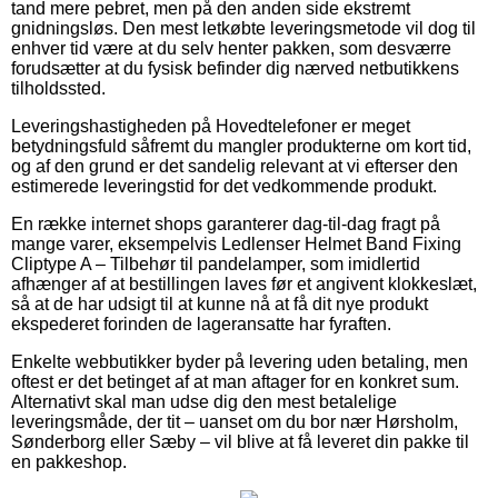
tand mere pebret, men på den anden side ekstremt
gnidningsløs. Den mest letkøbte leveringsmetode vil dog til
enhver tid være at du selv henter pakken, som desværre
forudsætter at du fysisk befinder dig nærved netbutikkens
tilholdssted.
Leveringshastigheden på Hovedtelefoner er meget
betydningsfuld såfremt du mangler produkterne om kort tid,
og af den grund er det sandelig relevant at vi efterser den
estimerede leveringstid for det vedkommende produkt.
En række internet shops garanterer dag-til-dag fragt på
mange varer, eksempelvis Ledlenser Helmet Band Fixing
Cliptype A – Tilbehør til pandelamper, som imidlertid
afhænger af at bestillingen laves før et angivent klokkeslæt,
så at de har udsigt til at kunne nå at få dit nye produkt
ekspederet forinden de lageransatte har fyraften.
Enkelte webbutikker byder på levering uden betaling, men
oftest er det betinget af at man aftager for en konkret sum.
Alternativt skal man udse dig den mest betalelige
leveringsmåde, der tit – uanset om du bor nær Hørsholm,
Sønderborg eller Sæby – vil blive at få leveret din pakke til
en pakkeshop.