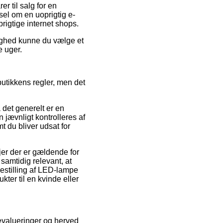
r til salg for en
sel om en uoprigtig e-
rigtige internet shops.
lighed kunne du vælge et
e uger.
utikkens regler, men det
det generelt er en
 jævnligt kontrolleres af
t du bliver udsat for
er der er gældende for
samtidig relevant, at
estilling af LED-lampe
er til en kvinde eller
s evalueringer og herved