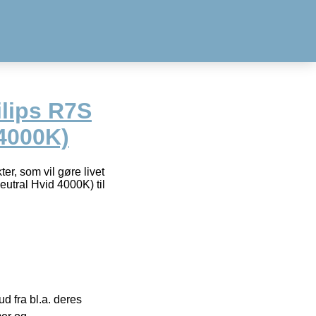
lips R7S
4000K)
er, som vil gøre livet
tral Hvid 4000K) til
 fra bl.a. deres