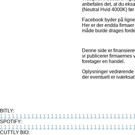
anbefales det, at du ek
(Neutral Hvid 4000K) før
Facebook byder på lignen
Her er der endda firmaer 
måde burde drages fordel 
Denne side er finansiere
vi publicerer firmaernes
foretager en handel.
Oplysninger vedrørende t
der eventuelt er iværksa
BITLY:
1
1
1
1
1
1
1
1
1
1
1
1
1
1
1
1
1
1
1
1
1
1
1
1
1
1
1
1
1
1
1
1
1
1
SPOTIFY:
1
1
1
1
1
1
1
1
1
1
1
1
1
1
1
1
1
1
1
1
1
1
1
1
1
1
1
1
1
1
1
1
1
1
CUTTLY BIO: