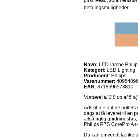
prisniveau, sortimentstø
betalingsmuligheder.
Navn:
LED-lampe Philip
Kategori:
LED Lighting
Producent:
Philips
Varenummer:
4095409
EAN:
8718696578810
Vurderet til
3.8
ud af 5 st
Adskillige online outlets
dags at få leveret til en
altså rigtig gnidningslø
Philips R7S CorePro A+
Du kan omvendt tænke over