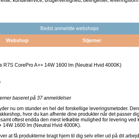
rrelse, kundeservice, brugervenlighed, betingelser, leveringsfor
Bedst anmeldte webshops
Webshop
Stjerner
s R7S CorePro A++ 14W 1600 lm (Neutral Hvid 4000K)
6
jerner baseret på
37
anmeldelser
 yder nu om stunder en hel del forskellige leveringsmetoder. Den
 pakkeshop, hvor du kan afhente dine produkter når det passer di
s, samt oftest endda den mest letkøbte mulighed for levering ve
+ 14W 1600 lm (Neutral Hvid 4000K).
 at få produkterne bragt hjem til dig selv eller ud på dit arbejd