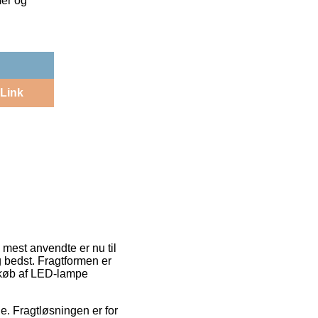
mer og
Link
 mest anvendte er nu til
g bedst. Fragtformen er
d køb af LED-lampe
e. Fragtløsningen er for