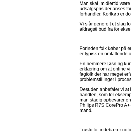
Man skal imidlertid være 
udsalgspris der anses fo
forhandler. Kortkøb er do
Vi slår generelt et slag
afdragstilbud fra for ekse
Forinden folk køber på e
er typisk en omfattende 
En nemmere løsning kunn
erklæring om at online vi
fagfolk der har meget erf
problemstillinger i proc
Desuden anbefaler vi at 
handlen, som for eksempe
man stadig opbevarer ens
Philips R7S CorePro A++
mand.
Trustpilot indebærer rigt