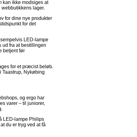
rm kan ikke modsiges at
il webbutikkens lager.
v for dine nye produkter
stidspunkt for det
 eksempelvis LED-lampe
d fra at bestillingen
 betjent før
ages for et præcist beløb.
 i Taastrup, Nykøbing
webshops, og ergo har
 varer – til juniorer,
g.
 på LED-lampe Philips
 du er tryg ved at få