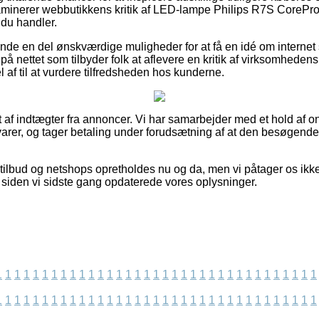
saminerer webbutikkens kritik af LED-lampe Philips R7S CoreP
 du handler.
de en del ønskværdige muligheder for at få en idé om internet 
på nettet som tilbyder folk at aflevere en kritik af virksomhed
af til at vurdere tilfredsheden hos kunderne.
t af indtægter fra annoncer. Vi har samarbejder med et hold af 
 varer, og tager betaling under forudsætning af at den besøgende
ilbud og netshops opretholdes nu og da, men vi påtager os ikk
t siden vi sidste gang opdaterede vores oplysninger.
1
1
1
1
1
1
1
1
1
1
1
1
1
1
1
1
1
1
1
1
1
1
1
1
1
1
1
1
1
1
1
1
1
1
1
1
1
1
1
1
1
1
1
1
1
1
1
1
1
1
1
1
1
1
1
1
1
1
1
1
1
1
1
1
1
1
1
1
1
1