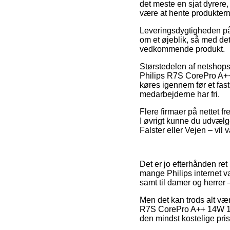
det meste en sjat dyrere
være at hente produkterne
Leveringsdygtigheden på 
om et øjeblik, så med det 
vedkommende produkt.
Størstedelen af netshops
Philips R7S CorePro A++ 
køres igennem før et fast
medarbejderne har fri.
Flere firmaer på nettet f
I øvrigt kunne du udvælg
Falster eller Vejen – vil 
Det er jo efterhånden ret
mange Philips internet va
samt til damer og herrer
Men det kan trods alt væ
R7S CorePro A++ 14W 1600
den mindst kostelige pris