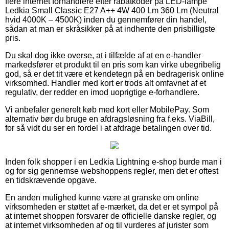
flere internet forhandlere efter rabatkoder på LED-lampe
Ledkia Small Classic E27 A++ 4W 400 Lm 360 Lm (Neutral
hvid 4000K – 4500K) inden du gennemfører din handel,
sådan at man er skråsikker på at indhente den prisbilligste
pris.
Du skal dog ikke overse, at i tilfælde af at en e-handler
markedsfører et produkt til en pris som kan virke ubegribelig
god, så er det tit være et kendetegn på en bedragerisk online
virksomhed. Handler med kort er trods alt omfavnet af et
regulativ, der redder en imod uoprigtige e-forhandlere.
Vi anbefaler generelt køb med kort eller MobilePay. Som
alternativ bør du bruge en afdragsløsning fra f.eks. ViaBill,
for så vidt du ser en fordel i at afdrage betalingen over tid.
Inden folk shopper i en Ledkia Lightning e-shop burde man i
og for sig gennemse webshoppens regler, men det er oftest
en tidskrævende opgave.
En anden mulighed kunne være at granske om online
virksomheden er støttet af e-mærket, da det er et sympol på
at internet shoppen forsvarer de officielle danske regler, og
at internet virksomheden af og til vurderes af jurister som