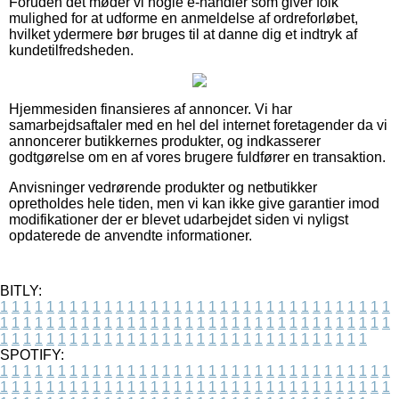
Foruden det møder vi nogle e-handler som giver folk
mulighed for at udforme en anmeldelse af ordreforløbet,
hvilket ydermere bør bruges til at danne dig et indtryk af
kundetilfredsheden.
Hjemmesiden finansieres af annoncer. Vi har
samarbejdsaftaler med en hel del internet foretagender da vi
annoncerer butikkernes produkter, og indkasserer
godtgørelse om en af vores brugere fuldfører en transaktion.
Anvisninger vedrørende produkter og netbutikker
opretholdes hele tiden, men vi kan ikke give garantier imod
modifikationer der er blevet udarbejdet siden vi nyligst
opdaterede de anvendte informationer.
BITLY:
1
1
1
1
1
1
1
1
1
1
1
1
1
1
1
1
1
1
1
1
1
1
1
1
1
1
1
1
1
1
1
1
1
1
1
1
1
1
1
1
1
1
1
1
1
1
1
1
1
1
1
1
1
1
1
1
1
1
1
1
1
1
1
1
1
1
1
1
1
1
1
1
1
1
1
1
1
1
1
1
1
1
1
1
1
1
1
1
1
1
1
1
1
1
1
1
1
1
1
1
SPOTIFY:
1
1
1
1
1
1
1
1
1
1
1
1
1
1
1
1
1
1
1
1
1
1
1
1
1
1
1
1
1
1
1
1
1
1
1
1
1
1
1
1
1
1
1
1
1
1
1
1
1
1
1
1
1
1
1
1
1
1
1
1
1
1
1
1
1
1
1
1