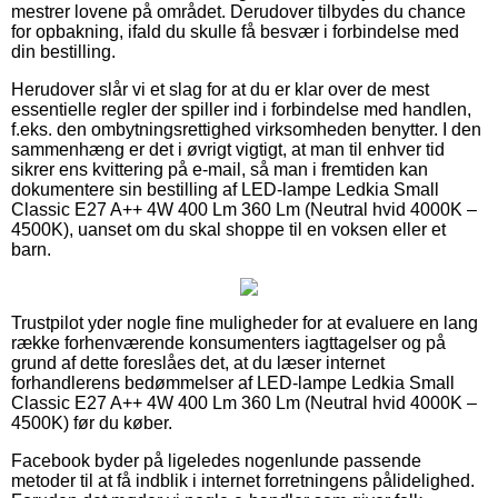
mestrer lovene på området. Derudover tilbydes du chance
for opbakning, ifald du skulle få besvær i forbindelse med
din bestilling.
Herudover slår vi et slag for at du er klar over de mest
essentielle regler der spiller ind i forbindelse med handlen,
f.eks. den ombytningsrettighed virksomheden benytter. I den
sammenhæng er det i øvrigt vigtigt, at man til enhver tid
sikrer ens kvittering på e-mail, så man i fremtiden kan
dokumentere sin bestilling af LED-lampe Ledkia Small
Classic E27 A++ 4W 400 Lm 360 Lm (Neutral hvid 4000K –
4500K), uanset om du skal shoppe til en voksen eller et
barn.
Trustpilot yder nogle fine muligheder for at evaluere en lang
række forhenværende konsumenters iagttagelser og på
grund af dette foreslåes det, at du læser internet
forhandlerens bedømmelser af LED-lampe Ledkia Small
Classic E27 A++ 4W 400 Lm 360 Lm (Neutral hvid 4000K –
4500K) før du køber.
Facebook byder på ligeledes nogenlunde passende
metoder til at få indblik i internet forretningens pålidelighed.