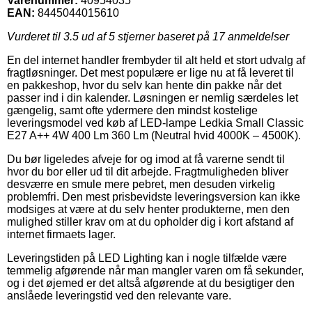
Varenummer:
40954035
EAN:
8445044015610
Vurderet til
3.5
ud af 5 stjerner baseret på
17
anmeldelser
En del internet handler frembyder til alt held et stort udvalg af
fragtløsninger. Det mest populære er lige nu at få leveret til
en pakkeshop, hvor du selv kan hente din pakke når det
passer ind i din kalender. Løsningen er nemlig særdeles let
gængelig, samt ofte ydermere den mindst kostelige
leveringsmodel ved køb af LED-lampe Ledkia Small Classic
E27 A++ 4W 400 Lm 360 Lm (Neutral hvid 4000K – 4500K).
Du bør ligeledes afveje for og imod at få varerne sendt til
hvor du bor eller ud til dit arbejde. Fragtmuligheden bliver
desværre en smule mere pebret, men desuden virkelig
problemfri. Den mest prisbevidste leveringsversion kan ikke
modsiges at være at du selv henter produkterne, men den
mulighed stiller krav om at du opholder dig i kort afstand af
internet firmaets lager.
Leveringstiden på LED Lighting kan i nogle tilfælde være
temmelig afgørende når man mangler varen om få sekunder,
og i det øjemed er det altså afgørende at du besigtiger den
anslåede leveringstid ved den relevante vare.