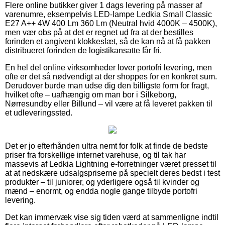
Flere online butikker giver 1 dags levering på masser af
varenumre, eksempelvis LED-lampe Ledkia Small Classic
E27 A++ 4W 400 Lm 360 Lm (Neutral hvid 4000K – 4500K),
men vær obs på at det er regnet ud fra at der bestilles
forinden et angivent klokkeslæt, så de kan nå at få pakken
distribueret forinden de logistikansatte får fri.
En hel del online virksomheder lover portofri levering, men
ofte er det så nødvendigt at der shoppes for en konkret sum.
Derudover burde man udse dig den billigste form for fragt,
hvilket ofte – uafhængig om man bor i Silkeborg,
Nørresundby eller Billund – vil være at få leveret pakken til
et udleveringssted.
Det er jo efterhånden ultra nemt for folk at finde de bedste
priser fra forskellige internet varehuse, og til tak har
massevis af Ledkia Lightning e-forretninger været presset til
at at nedskære udsalgspriserne på specielt deres bedst i test
produkter – til juniorer, og yderligere også til kvinder og
mænd – enormt, og endda nogle gange tilbyde portofri
levering.
Det kan immervæk vise sig tiden værd at sammenligne indtil