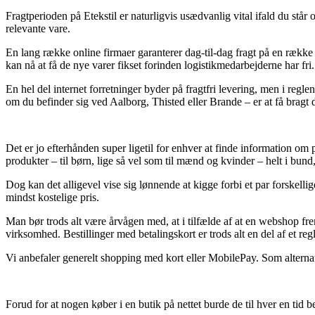
Fragtperioden på Etekstil er naturligvis usædvanlig vital ifald du står
relevante vare.
En lang række online firmaer garanterer dag-til-dag fragt på en række 
kan nå at få de nye varer fikset forinden logistikmedarbejderne har fri.
En hel del internet forretninger byder på fragtfri levering, men i regl
om du befinder sig ved Aalborg, Thisted eller Brande – er at få bragt 
Det er jo efterhånden super ligetil for enhver at finde information om p
produkter – til børn, lige så vel som til mænd og kvinder – helt i bund
Dog kan det alligevel vise sig lønnende at kigge forbi et par forskelli
mindst kostelige pris.
Man bør trods alt være årvågen med, at i tilfælde af at en webshop fre
virksomhed. Bestillinger med betalingskort er trods alt en del af et re
Vi anbefaler generelt shopping med kort eller MobilePay. Som alternat
Forud for at nogen køber i en butik på nettet burde de til hver en tid b