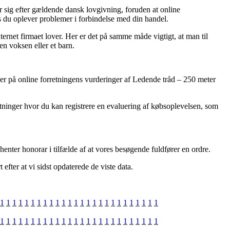
 sig efter gældende dansk lovgivning, foruden at online
 du oplever problemer i forbindelse med din handel.
net firmaet lover. Her er det på samme måde vigtigt, at man til
en voksen eller et barn.
igger på online forretningens vurderinger af Ledende tråd – 250 meter
etninger hvor du kan registrere en evaluering af købsoplevelsen, som
henter honorar i tilfælde af at vores besøgende fuldfører en ordre.
efter at vi sidst opdaterede de viste data.
1
1
1
1
1
1
1
1
1
1
1
1
1
1
1
1
1
1
1
1
1
1
1
1
1
1
1
1
1
1
1
1
1
1
1
1
1
1
1
1
1
1
1
1
1
1
1
1
1
1
1
1