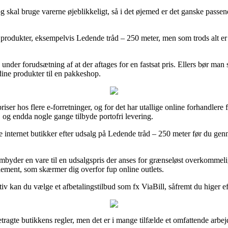
 og skal bruge varerne øjeblikkeligt, så i det øjemed er det ganske pass
produkter, eksempelvis Ledende tråd – 250 meter, men som trods alt er a
en under forudsætning af at der aftages for en fastsat pris. Ellers bør ma
dine produkter til en pakkeshop.
riser hos flere e-forretninger, og for det har utallige online forhandlere
, og endda nogle gange tilbyde portofri levering.
ge internet butikker efter udsalg på Ledende tråd – 250 meter før du genn
mbyder en vare til en udsalgspris der anses for grænseløst overkommelig
glement, som skærmer dig overfor fup online outlets.
iv kan du vælge et afbetalingstilbud som fx ViaBill, såfremt du higer e
etragte butikkens regler, men det er i mange tilfælde et omfattende arbej