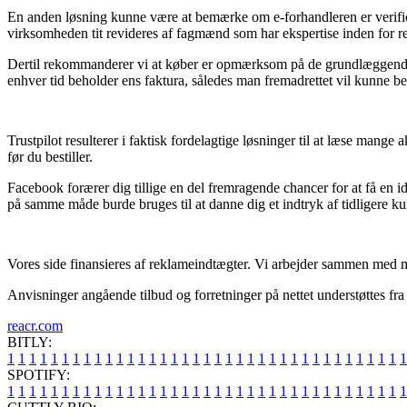
En anden løsning kunne være at bemærke om e-forhandleren er verifice
virksomheden tit revideres af fagmænd som har ekspertise inden for r
Dertil rekommanderer vi at køber er opmærksom på de grundlæggende re
enhver tid beholder ens faktura, således man fremadrettet vil kunne be
Trustpilot resulterer i faktisk fordelagtige løsninger til at læse mang
før du bestiller.
Facebook forærer dig tillige en del fremragende chancer for at få en i
på samme måde burde bruges til at danne dig et indtryk af tidligere ku
Vores side finansieres af reklameindtægter. Vi arbejder sammen med mas
Anvisninger angående tilbud og forretninger på nettet understøttes fra t
reacr.com
BITLY:
1
1
1
1
1
1
1
1
1
1
1
1
1
1
1
1
1
1
1
1
1
1
1
1
1
1
1
1
1
1
1
1
1
1
1
1
1
SPOTIFY:
1
1
1
1
1
1
1
1
1
1
1
1
1
1
1
1
1
1
1
1
1
1
1
1
1
1
1
1
1
1
1
1
1
1
1
1
1