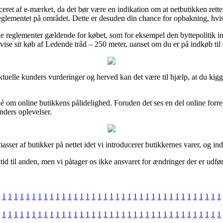
ret af e-mærket, da det bør være en indikation om at netbutikken retter
eglementet på området. Dette er desuden din chance for opbakning, hvis
glementer gældende for købet, som for eksempel den byttepolitik inter
vise sit køb af Ledende tråd – 250 meter, uanset om du er på indkøb til 
e aktuelle kunders vurderinger og herved kan det være til hjælp, at du k
dé om online butikkens pålidelighed. Foruden det ses en del online forr
nders oplevelser.
ser af butikker på nettet idet vi introducerer butikkernes varer, og ind
id til anden, men vi påtager os ikke ansvaret for ændringer der er udført 
1
1
1
1
1
1
1
1
1
1
1
1
1
1
1
1
1
1
1
1
1
1
1
1
1
1
1
1
1
1
1
1
1
1
1
1
1
1
1
1
1
1
1
1
1
1
1
1
1
1
1
1
1
1
1
1
1
1
1
1
1
1
1
1
1
1
1
1
1
1
1
1
1
1