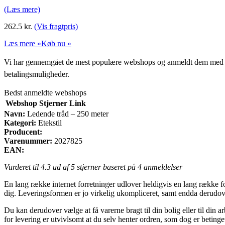
(Læs mere)
262.5
kr.
(Vis fragtpris)
Læs mere »
Køb nu »
Vi har gennemgået de mest populære webshops og anmeldt dem med stjern
betalingsmuligheder.
Bedst anmeldte webshops
Webshop
Stjerner
Link
Navn:
Ledende tråd – 250 meter
Kategori:
Etekstil
Producent:
Varenummer:
2027825
EAN:
Vurderet til
4.3
ud af 5 stjerner baseret på
4
anmeldelser
En lang række internet forretninger udlover heldigvis en lang række fo
dig. Leveringsformen er jo virkelig ukompliceret, samt endda derudove
Du kan derudover vælge at få varerne bragt til din bolig eller til di
for levering er utvivlsomt at du selv henter ordren, som dog er betinge