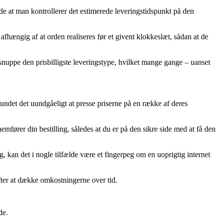
ende at man kontrollerer det estimerede leveringstidspunkt på den
fhængig af at orden realiseres før et givent klokkeslæt, sådan at de
n snuppe den prisbilligste leveringstype, hvilket mange gange – uanset
 fundet det uundgåeligt at presse priserne på en række af deres
emfører din bestilling, således at du er på den sikre side med at få den
, kan det i nogle tilfælde være et fingerpeg om en uoprigtig internet
fter at dække omkostningerne over tid.
de.