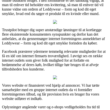
online butikken bruger. I den forbindelse er det samtidig vigtigt, at
man til enhver tid beholder ens kvittering, så man til enhver tid vil
kunne vidne om ordren af Leddywear – form og kod dit eget
smykke, hvad end du søger et produkt til en kvinde eller mand.
Trustpilot bringer dig super anstændige løsninger til at kortlægge
flere eksisterende konsumenters synspunkter og derfor kan det
anbefales, at du gennemsøger internet forretningens anmeldelser af
Leddywear – form og kod dit eget smykke forinden du køber.
Facebook præsterer ydermere temmelig relevante muligheder for at
få en idé om internet firmaets troværdighed. I øvrigt ses en række
internet outlets som giver folk mulighed for at forfatte en
bedømmelse af deres køb, hvilket tillige bør bruges til at afveje
tilfredsheden hos kunderne.
Vores website er finansieret ved hjælp af annoncer. Vi har tætte
samarbejder med en gruppe internet outlets da vi formidler
forretningernes tilbud, og får provision hvis en bruger fra vores
website udfører et indkøb.
Oplysninger angående varer og e-shops vedligeholdes fra tid til