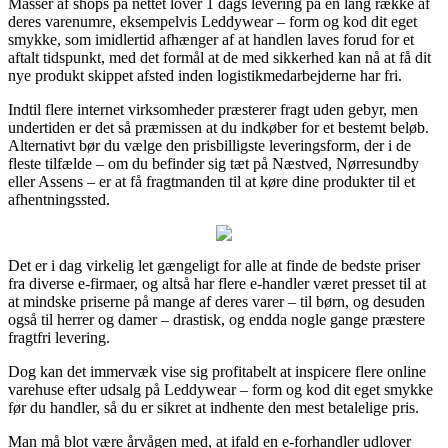
Masser af shops på nettet lover 1 dags levering på en lang række af
deres varenumre, eksempelvis Leddywear – form og kod dit eget
smykke, som imidlertid afhænger af at handlen laves forud for et
aftalt tidspunkt, med det formål at de med sikkerhed kan nå at få dit
nye produkt skippet afsted inden logistikmedarbejderne har fri.
Indtil flere internet virksomheder præsterer fragt uden gebyr, men
undertiden er det så præmissen at du indkøber for et bestemt beløb.
Alternativt bør du vælge den prisbilligste leveringsform, der i de
fleste tilfælde – om du befinder sig tæt på Næstved, Nørresundby
eller Assens – er at få fragtmanden til at køre dine produkter til et
afhentningssted.
Det er i dag virkelig let gængeligt for alle at finde de bedste priser
fra diverse e-firmaer, og altså har flere e-handler været presset til at
at mindske priserne på mange af deres varer – til børn, og desuden
også til herrer og damer – drastisk, og endda nogle gange præstere
fragtfri levering.
Dog kan det immervæk vise sig profitabelt at inspicere flere online
varehuse efter udsalg på Leddywear – form og kod dit eget smykke
før du handler, så du er sikret at indhente den mest betalelige pris.
Man må blot være årvågen med, at ifald en e-forhandler udlover