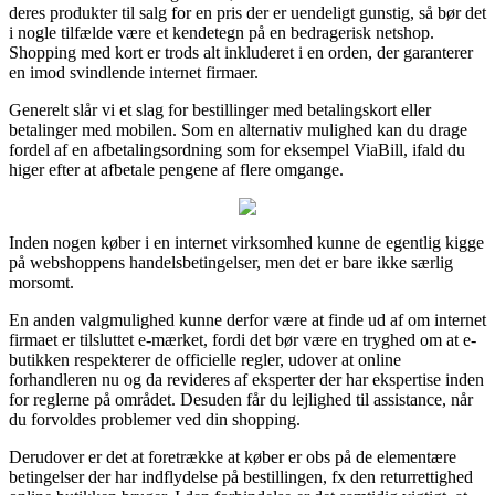
deres produkter til salg for en pris der er uendeligt gunstig, så bør det
i nogle tilfælde være et kendetegn på en bedragerisk netshop.
Shopping med kort er trods alt inkluderet i en orden, der garanterer
en imod svindlende internet firmaer.
Generelt slår vi et slag for bestillinger med betalingskort eller
betalinger med mobilen. Som en alternativ mulighed kan du drage
fordel af en afbetalingsordning som for eksempel ViaBill, ifald du
higer efter at afbetale pengene af flere omgange.
Inden nogen køber i en internet virksomhed kunne de egentlig kigge
på webshoppens handelsbetingelser, men det er bare ikke særlig
morsomt.
En anden valgmulighed kunne derfor være at finde ud af om internet
firmaet er tilsluttet e-mærket, fordi det bør være en tryghed om at e-
butikken respekterer de officielle regler, udover at online
forhandleren nu og da revideres af eksperter der har ekspertise inden
for reglerne på området. Desuden får du lejlighed til assistance, når
du forvoldes problemer ved din shopping.
Derudover er det at foretrække at køber er obs på de elementære
betingelser der har indflydelse på bestillingen, fx den returrettighed