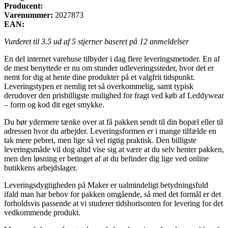
Producent:
Varenummer:
2027873
EAN:
Vurderet til
3.5
ud af 5 stjerner baseret på
12
anmeldelser
En del internet varehuse tilbyder i dag flere leveringsmetoder. En af
de mest benyttede er nu om stunder udleveringssteder, hvor det er
nemt for dig at hente dine produkter på et valgfrit tidspunkt.
Leveringstypen er nemlig ret så overkommelig, samt typisk
derudover den prisbilligste mulighed for fragt ved køb af Leddywear
– form og kod dit eget smykke.
Du bør ydermere tænke over at få pakken sendt til din bopæl eller til
adressen hvor du arbejder. Leveringsformen er i mange tilfælde en
tak mere pebret, men lige så vel rigtig praktisk. Den billigste
leveringsmåde vil dog altid vise sig at være at du selv henter pakken,
men den løsning er betinget af at du befinder dig lige ved online
butikkens arbejdslager.
Leveringsdygtigheden på Maker er ualmindeligt betydningsfuld
ifald man har behov for pakken omgående, så med det formål er det
forholdsvis passende at vi studerer tidshorisonten for levering for det
vedkommende produkt.