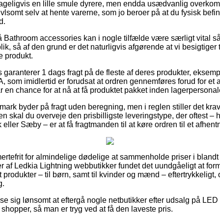
geligvis en lille smule dyrere, men endda usædvanlig overkomm
vivlsomt selv at hente varerne, som jo beroer på at du fysisk befi
d.
Bathroom accessories kan i nogle tilfælde være særligt vital så
ik, så af den grund er det naturligvis afgørende at vi besigtiger 
e produkt.
ts garanterer 1 dags fragt på de fleste af deres produkter, eksemp
, som imidlertid er forudsat at ordren gennemføres forud for et 
r en chance for at nå at få produktet pakket inden lagerpersonale
ark byder på fragt uden beregning, men i reglen stiller det krav
n skal du overveje den prisbilligste leveringstype, der oftest –
eller Sæby – er at få fragtmanden til at køre ordren til et afhent
ertefrit for almindelige dødelige at sammenholde priser i blandt
r af Ledkia Lightning webbutikker fundet det uundgåeligt at for
st produkter – til børn, samt til kvinder og mænd – eftertrykkelig
g.
vise sig lønsomt at eftergå nogle netbutikker efter udsalg på LED 
 shopper, så man er tryg ved at få den laveste pris.