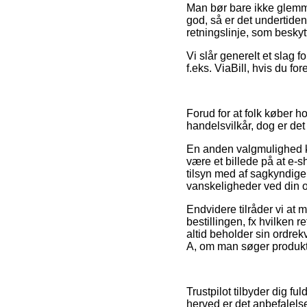
Man bør bare ikke glemme
god, så er det undertiden
retningslinje, som besky
Vi slår generelt et slag 
f.eks. ViaBill, hvis du f
Forud for at folk køber h
handelsvilkår, dog er de
En anden valgmulighed kan
være et billede på at e-
tilsyn med af sagkyndige 
vanskeligheder ved din o
Endvidere tilråder vi at
bestillingen, fx hvilken r
altid beholder sin ordrek
A, om man søger produkte
Trustpilot tilbyder dig 
herved er det anbefalels