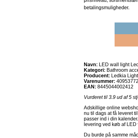
prisniveau, sortimentstø
betalingsmuligheder.
Navn:
LED wall light Led
Kategori:
Bathroom acce
Producent:
Ledkia Ligh
Varenummer:
4095377
EAN:
8445044002412
Vurderet til
3.9
ud af 5 st
Adskillige online webshop
nu til dags at få leveret
passer ind i din kalender
levering ved køb af LED w
Du burde på samme måde be