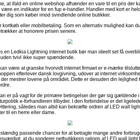
, at ifald en online webshop afhænder en vare til en pris der ka
 være en indikator for en fup e-handler. Handler med kort er held
tter dig som køber imod svindlende online butikker.
for kortkøb eller mobilbetaling. Som en alternativ mulighed kan d
oretrækker at honorere prisen senere.
os en Ledkia Lightning internet butik bør man ideelt set få overbl
t uden tvivl ikke super spændende.
 være at granske hvorvidt internet firmaet er e-mærke tilsluttet
shoppen efterlever dansk lovgivning, udover at internet virksom
der mestrer lovene på området. Dette er desuden din lejlighed t
rdre.
 man er på vagt for de primære betingelser der gør sig gældende 
eturpolitik e-forhandleren tilbyder. I den forbindelse er det ligele
vittering, således man altid kan bekræfte ordren af LED wall lig
r til en herre eller dame.
fuldstændig passende chancer for at betragte mange andre forb
esværdigt, at du sonderer netbutikkens ratings af LED wall light