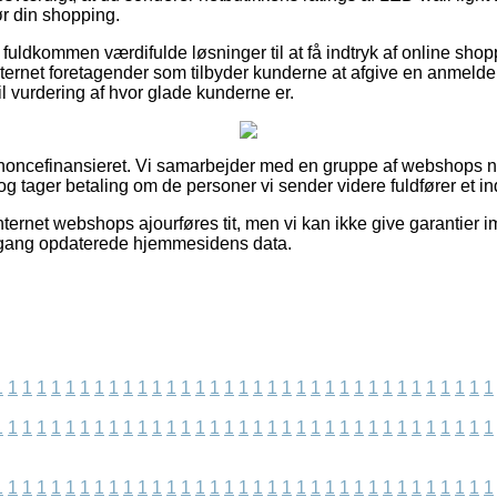
ør din shopping.
fuldkommen værdifulde løsninger til at få indtryk af online sho
nternet foretagender som tilbyder kunderne at afgive en anmelde
 vurdering af hvor glade kunderne er.
oncefinansieret. Vi samarbejder med en gruppe af webshops n
g tager betaling om de personer vi sender videre fuldfører et i
ternet webshops ajourføres tit, men vi kan ikke give garantier i
e gang opdaterede hjemmesidens data.
1
1
1
1
1
1
1
1
1
1
1
1
1
1
1
1
1
1
1
1
1
1
1
1
1
1
1
1
1
1
1
1
1
1
1
1
1
1
1
1
1
1
1
1
1
1
1
1
1
1
1
1
1
1
1
1
1
1
1
1
1
1
1
1
1
1
1
1
1
1
1
1
1
1
1
1
1
1
1
1
1
1
1
1
1
1
1
1
1
1
1
1
1
1
1
1
1
1
1
1
1
1
1
1
1