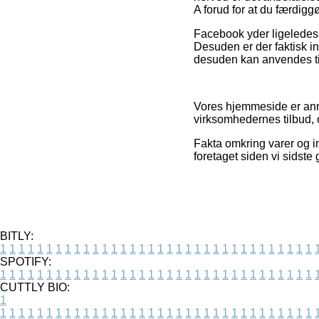
A forud for at du færdigg
Facebook yder ligeledes 
Desuden er der faktisk i
desuden kan anvendes til
Vores hjemmeside er ann
virksomhedernes tilbud, o
Fakta omkring varer og in
foretaget siden vi sidst
BITLY:
1
1
1
1
1
1
1
1
1
1
1
1
1
1
1
1
1
1
1
1
1
1
1
1
1
1
1
1
1
1
1
1
1
1
SPOTIFY:
1
1
1
1
1
1
1
1
1
1
1
1
1
1
1
1
1
1
1
1
1
1
1
1
1
1
1
1
1
1
1
1
1
1
CUTTLY BIO:
1
1
1
1
1
1
1
1
1
1
1
1
1
1
1
1
1
1
1
1
1
1
1
1
1
1
1
1
1
1
1
1
1
1
1