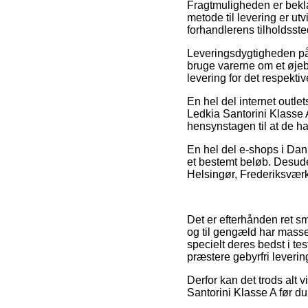
Fragtmuligheden er bekla
metode til levering er ut
forhandlerens tilholdsste
Leveringsdygtigheden på 
bruge varerne om et øjebl
levering for det respektiv
En hel del internet outle
Ledkia Santorini Klasse A
hensynstagen til at de ha
En hel del e-shops i Danm
et bestemt beløb. Desude
Helsingør, Frederiksværk 
Det er efterhånden ret sm
og til gengæld har masse
specielt deres bedst i te
præstere gebyrfri leverin
Derfor kan det trods alt 
Santorini Klasse A før du