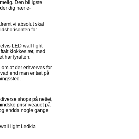
elig. Den billigste
nder dig nær e-
fremt vi absolut skal
tidshorisonten for
elvis LED wall light
aftalt klokkeslæt, med
t har fyraften.
 om at der erhverves for
 hvad end man er tæt på
ningssted.
 diverse shops på nettet,
mindske prisniveauet på
t, og endda nogle gange
wall light Ledkia