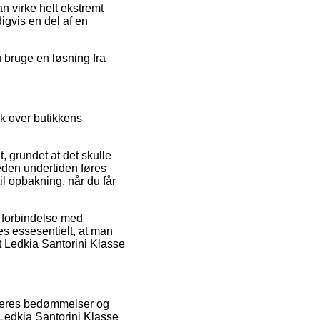
n virke helt ekstremt
igvis en del af en
u bruge en løsning fra
ik over butikkens
, grundet at det skulle
heden undertiden føres
il opbakning, når du får
i forbindelse med
des essesentielt, at man
ht Ledkia Santorini Klasse
rugeres bedømmelser og
 Ledkia Santorini Klasse