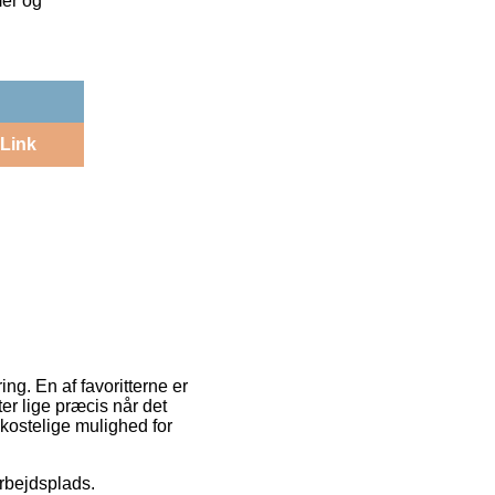
mer og
Link
ng. En af favoritterne er
ter lige præcis når det
 kostelige mulighed for
arbejdsplads.