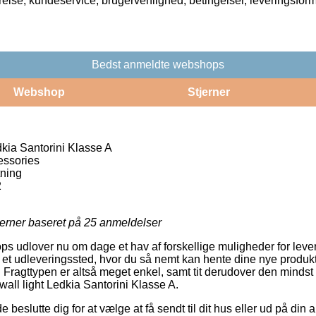
rrelse, kundeservice, brugervenlighed, betingelser, leveringsfor
Bedst anmeldte webshops
Webshop
Stjerner
kia Santorini Klasse A
ssories
tning
2
jerner baseret på
25
anmeldelser
s udlover nu om dage et hav af forskellige muligheder for leveri
 til et udleveringssted, hvor du så nemt kan hente dine nye produk
. Fragttypen er altså meget enkel, samt tit derudover den mindst
all light Ledkia Santorini Klasse A.
slutte dig for at vælge at få sendt til dit hus eller ud på din 