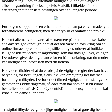
mobilbetaling. Som en alternativ mulighed kunne du vælge en
afbetalingsordning fra eksempelvis ViaBill, i tilfælde af at du
efterspørger at finansiere betalingen over en længere periode.
Før nogen shopper hos en e-handler kunne man på en vis måde tyde
forhandlerens betingelser, men det er typisk et omfattende projekt.
Et nemt alternativ kan være at se nærmere på om internet selskabet
er e-mærke godkendt, grundet at det bør være en forsikring om at
online firmaet opretholder de opstillede regler, udover at butikken
lejlighedsvis revideres af sagkyndige som har indsigt i lovgivningen.
Derudover giver det dig chance for en håndsrækning, når du møder
vanskeligheder i processen med dit indkøb.
Endvidere tilråder vi at du er obs på de vigtigste regler der kan have
betydning for bestillingen, f.eks. hvilken ombytningsret internet
forretningen tilbyder. Derfor er det tilmed vigtigt, at man stadigvæk
gemmer ens kvitteringsmail, således man når som helst vil kunne
bekræfte købet af LED ur, Gyldent/Blå, uden hensyn til om du skal
købe til en dame eller herre.
Trustpilot tilbyder evigt belejlige muligheder for at gøre dig bekendt