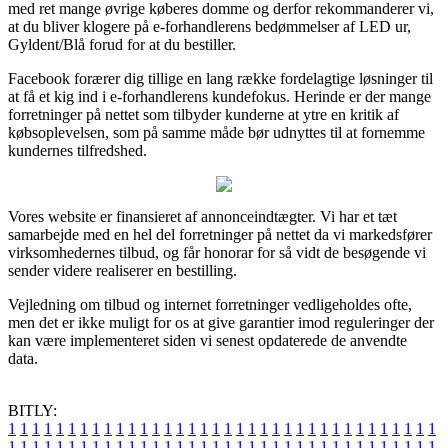
med ret mange øvrige køberes domme og derfor rekommanderer vi,
at du bliver klogere på e-forhandlerens bedømmelser af LED ur,
Gyldent/Blå forud for at du bestiller.
Facebook forærer dig tillige en lang række fordelagtige løsninger til
at få et kig ind i e-forhandlerens kundefokus. Herinde er der mange
forretninger på nettet som tilbyder kunderne at ytre en kritik af
købsoplevelsen, som på samme måde bør udnyttes til at fornemme
kundernes tilfredshed.
Vores website er finansieret af annonceindtægter. Vi har et tæt
samarbejde med en hel del forretninger på nettet da vi markedsfører
virksomhedernes tilbud, og får honorar for så vidt de besøgende vi
sender videre realiserer en bestilling.
Vejledning om tilbud og internet forretninger vedligeholdes ofte,
men det er ikke muligt for os at give garantier imod reguleringer der
kan være implementeret siden vi senest opdaterede de anvendte
data.
BITLY:
1
1
1
1
1
1
1
1
1
1
1
1
1
1
1
1
1
1
1
1
1
1
1
1
1
1
1
1
1
1
1
1
1
1
1
1
1
1
1
1
1
1
1
1
1
1
1
1
1
1
1
1
1
1
1
1
1
1
1
1
1
1
1
1
1
1
1
1
1
1
1
1