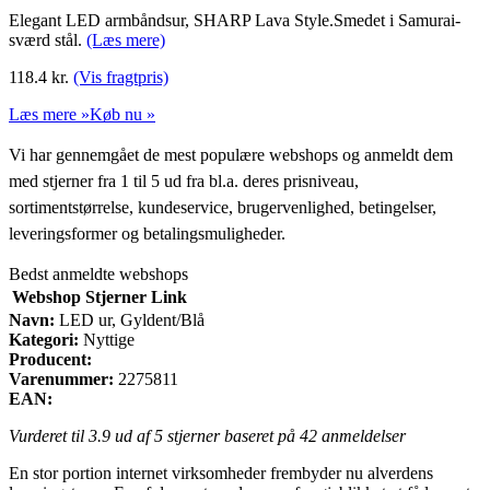
Elegant LED armbåndsur, SHARP Lava Style.Smedet i Samurai-
sværd stål.
(Læs mere)
118.4
kr.
(Vis fragtpris)
Læs mere »
Køb nu »
Vi har gennemgået de mest populære webshops og anmeldt dem
med stjerner fra 1 til 5 ud fra bl.a. deres prisniveau,
sortimentstørrelse, kundeservice, brugervenlighed, betingelser,
leveringsformer og betalingsmuligheder.
Bedst anmeldte webshops
Webshop
Stjerner
Link
Navn:
LED ur, Gyldent/Blå
Kategori:
Nyttige
Producent:
Varenummer:
2275811
EAN:
Vurderet til
3.9
ud af 5 stjerner baseret på
42
anmeldelser
En stor portion internet virksomheder frembyder nu alverdens