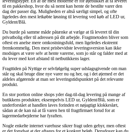
leveringstyper. En af de mest moderne er for øjeblikket at få leveret
til en pakkeshop, hvor du så nemt kan hente de bestilte varer den
dag der passer dig. Muligheden er altså særligt simpel, og ofte
ligeledes den mest letkøbte løsning til levering ved køb af LED ur,
Gyldent/Blå.
Du burde på samme måde påtænke at vælge at få leveret til din
privatbolig eller til adressen på dit arbejde. Fragtmetoden bliver som
oftest en anelse mere omkostningsfuld, men ligeledes ekstremt
fremkommelig. Den mest prisbevidste leveringsversion kan ikke
modsiges at være selv at hente varerne, som jo står og falder med at
du lever med kort afstand til netbutikkens lager.
Fragttiden på Nyttige er selvfølgelig super udslagsgivende om man
står og skal bruge dine nye varer nu og her, og i det øjemed er det
aldeles afgørende at man ser leveringstidspunktet på det relevante
produkt.
En stor portion online shops yder dag-til-dag levering på mange af
butikkens produkter, eksempelvis LED ur, Gyldent/Blå, som er
underforstået at handlen laves forinden et nøjagtigt klokkeslæt,
sådan at de kan nå at få varen hen til fragtfirmaet forud for at
lagermedarbejderne har fyraften.
Nogle enkelte internet varehuse sikrer fragt uden gebyr, men oftest
er det forudsat at der aftages for et konkret beløb. Derudover kan du