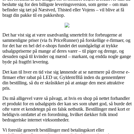
beslutte sig for den billigste leveringsversion, som gerne – om man
befinder sig tæt på Næstved, Thisted eller Vojens – vil blive at få
bragt din pakke til en pakkeshop.
Det har vist sig at være usædvanlig smertefrit for forbrugerne at
sammenligne priser (via fx PriceRunner) på forskellige e-firmaer, og
for det har en hel del e-shops fundet det uundgåeligt at trykke
udsalgspriserne på mange af deres varer – til piger og drenge, og
desuden også til kvinder og mænd – markant, og endda nogle gange
byde på fragtfri levering.
Det kan til hver en tid vise sig lønnende at se nærmere på diverse e-
firmaer efter rabat på LED ur, Gyldent/Blå inden du gennemfører
din bestilling, så du er skråsikker på at antage den mest attraktive
pris.
Du må alligevel være så påvagt, at hvis en shop på nettet forhandler
et produkt for en udsalgspris der kan ses som uhørt god, så burde det
ofte være et kendetegn på en falsk netbutik. Bestillinger med kort er
heldigvis omfattet af en forordning, hvilket dækker folk imod
bedrageriske internet virksomheder.
Vi foreslår generelt bestillinger med betalingskort eller