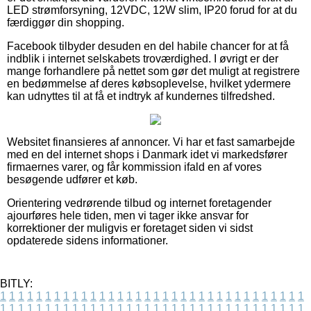
LED strømforsyning, 12VDC, 12W slim, IP20 forud for at du
færdiggør din shopping.
Facebook tilbyder desuden en del habile chancer for at få
indblik i internet selskabets troværdighed. I øvrigt er der
mange forhandlere på nettet som gør det muligt at registrere
en bedømmelse af deres købsoplevelse, hvilket ydermere
kan udnyttes til at få et indtryk af kundernes tilfredshed.
Websitet finansieres af annoncer. Vi har et fast samarbejde
med en del internet shops i Danmark idet vi markedsfører
firmaernes varer, og får kommission ifald en af vores
besøgende udfører et køb.
Orientering vedrørende tilbud og internet foretagender
ajourføres hele tiden, men vi tager ikke ansvar for
korrektioner der muligvis er foretaget siden vi sidst
opdaterede sidens informationer.
BITLY:
1
1
1
1
1
1
1
1
1
1
1
1
1
1
1
1
1
1
1
1
1
1
1
1
1
1
1
1
1
1
1
1
1
1
1
1
1
1
1
1
1
1
1
1
1
1
1
1
1
1
1
1
1
1
1
1
1
1
1
1
1
1
1
1
1
1
1
1