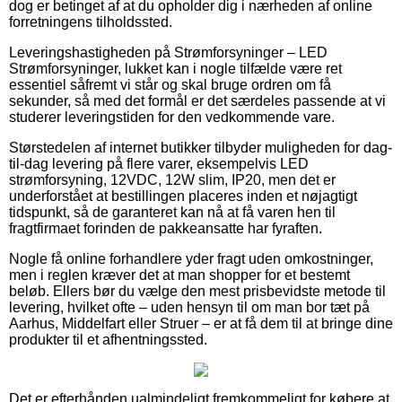
dog er betinget af at du opholder dig i nærheden af online
forretningens tilholdssted.
Leveringshastigheden på Strømforsyninger – LED
Strømforsyninger, lukket kan i nogle tilfælde være ret
essentiel såfremt vi står og skal bruge ordren om få
sekunder, så med det formål er det særdeles passende at vi
studerer leveringstiden for den vedkommende vare.
Størstedelen af internet butikker tilbyder muligheden for dag-
til-dag levering på flere varer, eksempelvis LED
strømforsyning, 12VDC, 12W slim, IP20, men det er
underforstået at bestillingen placeres inden et nøjagtigt
tidspunkt, så de garanteret kan nå at få varen hen til
fragtfirmaet forinden de pakkeansatte har fyraften.
Nogle få online forhandlere yder fragt uden omkostninger,
men i reglen kræver det at man shopper for et bestemt
beløb. Ellers bør du vælge den mest prisbevidste metode til
levering, hvilket ofte – uden hensyn til om man bor tæt på
Aarhus, Middelfart eller Struer – er at få dem til at bringe dine
produkter til et afhentningssted.
Det er efterhånden ualmindeligt fremkommeligt for købere at