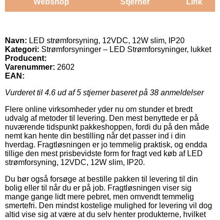
Webshop
Stjerner
Link
Navn:
LED strømforsyning, 12VDC, 12W slim, IP20
Kategori:
Strømforsyninger – LED Strømforsyninger, lukket
Producent:
Varenummer:
2602
EAN:
Vurderet til
4.6
ud af 5 stjerner baseret på
38
anmeldelser
Flere online virksomheder yder nu om stunder et bredt
udvalg af metoder til levering. Den mest benyttede er på
nuværende tidspunkt pakkeshoppen, fordi du på den måde
nemt kan hente din bestilling når det passer ind i din
hverdag. Fragtløsningen er jo temmelig praktisk, og endda
tillige den mest prisbevidste form for fragt ved køb af LED
strømforsyning, 12VDC, 12W slim, IP20.
Du bør også forsøge at bestille pakken til levering til din
bolig eller til når du er på job. Fragtløsningen viser sig
mange gange lidt mere pebret, men omvendt temmelig
smertefri. Den mindst kostelige mulighed for levering vil dog
altid vise sig at være at du selv henter produkterne, hvilket