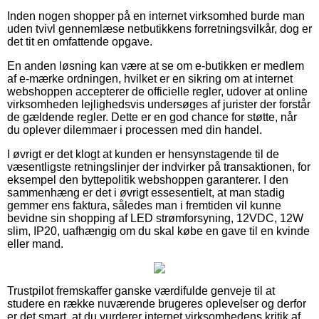
Inden nogen shopper på en internet virksomhed burde man
uden tvivl gennemlæse netbutikkens forretningsvilkår, dog er
det tit en omfattende opgave.
En anden løsning kan være at se om e-butikken er medlem
af e-mærke ordningen, hvilket er en sikring om at internet
webshoppen accepterer de officielle regler, udover at online
virksomheden lejlighedsvis undersøges af jurister der forstår
de gældende regler. Dette er en god chance for støtte, når
du oplever dilemmaer i processen med din handel.
I øvrigt er det klogt at kunden er hensynstagende til de
væsentligste retningslinjer der indvirker på transaktionen, for
eksempel den byttepolitik webshoppen garanterer. I den
sammenhæng er det i øvrigt essesentielt, at man stadig
gemmer ens faktura, således man i fremtiden vil kunne
bevidne sin shopping af LED strømforsyning, 12VDC, 12W
slim, IP20, uafhængig om du skal købe en gave til en kvinde
eller mand.
Trustpilot fremskaffer ganske værdifulde genveje til at
studere en række nuværende brugeres oplevelser og derfor
er det smart, at du vurderer internet virksomhedens kritik af