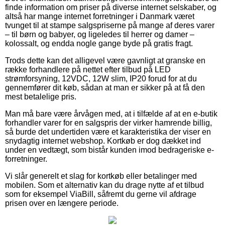
finde information om priser på diverse internet selskaber, og
altså har mange internet forretninger i Danmark været
tvunget til at stampe salgspriserne på mange af deres varer
– til børn og babyer, og ligeledes til herrer og damer –
kolossalt, og endda nogle gange byde på gratis fragt.
Trods dette kan det alligevel være gavnligt at granske en
række forhandlere på nettet efter tilbud på LED
strømforsyning, 12VDC, 12W slim, IP20 forud for at du
gennemfører dit køb, sådan at man er sikker på at få den
mest betalelige pris.
Man må bare være årvågen med, at i tilfælde af at en e-butik
forhandler varer for en salgspris der virker hamrende billig,
så burde det undertiden være et karakteristika der viser en
snydagtig internet webshop. Kortkøb er dog dækket ind
under en vedtægt, som bistår kunden imod bedrageriske e-
forretninger.
Vi slår generelt et slag for kortkøb eller betalinger med
mobilen. Som et alternativ kan du drage nytte af et tilbud
som for eksempel ViaBill, såfremt du gerne vil afdrage
prisen over en længere periode.