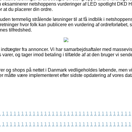
 du eksaminerer netshoppens vurderinger af LED spotlight DKD
r at du placerer din ordre.
en temmelig strålende løsninger til at få indblik i netshoppens
retninger hvor folk kan publicere en vurdering af ordreforløbet
nes tilfredshed.
f indtægter fra annoncer. Vi har samarbejdsaftaler med massevis 
 varer, og tager imod betaling i tilfælde af at den bruger vi send
er og shops på nettet i Danmark vedligeholdes løbende, men vi 
er måtte være implementeret efter sidste opdatering af vores dat
1
1
1
1
1
1
1
1
1
1
1
1
1
1
1
1
1
1
1
1
1
1
1
1
1
1
1
1
1
1
1
1
1
1
1
1
1
1
1
1
1
1
1
1
1
1
1
1
1
1
1
1
1
1
1
1
1
1
1
1
1
1
1
1
1
1
1
1
1
1