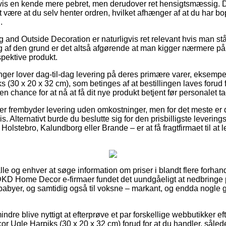
vis en kende mere pebret, men derudover ret hensigtsmæssig. D
omt være at du selv henter ordren, hvilket afhænger af at du har 
.
 and Outside Decoration er naturligvis ret relevant hvis man stå
g af den grund er det altså afgørende at man kigger nærmere p
spektive produkt.
nger lover dag-til-dag levering på deres primære varer, eksemp
(30 x 20 x 32 cm), som betinges af at bestillingen laves forud f
en chance for at nå at få dit nye produkt betjent før personalet t
r frembyder levering uden omkostninger, men for det meste er d
s. Alternativt burde du beslutte sig for den prisbilligste leverings
olstebro, Kalundborg eller Brande – er at få fragtfirmaet til at l
 alle og enhver at søge information om priser i blandt flere forha
 DKD Home Decor e-firmaer fundet det uundgåeligt at nedbringe
g babyer, og samtidig også til voksne – markant, og endda nogle
ndre blive nyttigt at efterprøve et par forskellige webbutikker e
 Ugle Harpiks (30 x 20 x 32 cm) forud for at du handler, således