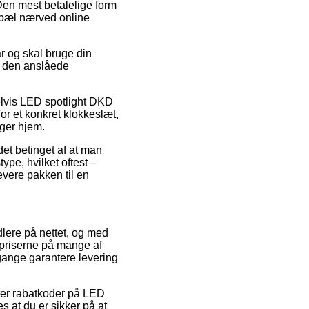
en mest betalelige form
bopæl nærved online
r og skal bruge din
å den anslåede
elvis LED spotlight DKD
or et konkret klokkeslæt,
ager hjem.
et betinget af at man
type, hvilket oftest –
evere pakken til en
ndlere på nettet, og med
 priserne på mange af
 gange garantere levering
fter rabatkoder på LED
 at du er sikker på at