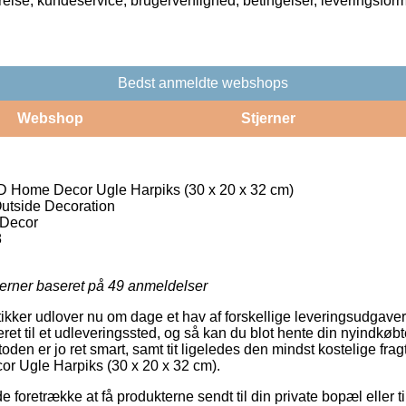
rrelse, kundeservice, brugervenlighed, betingelser, leveringsfor
Bedst anmeldte webshops
Webshop
Stjerner
D Home Decor Ugle Harpiks (30 x 20 x 32 cm)
utside Decoration
Decor
8
jerner baseret på
49
anmeldelser
utikker udlover nu om dage et hav af forskellige leveringsudgave
ret til et udleveringssted, og så kan du blot hente din nyindkøbt
den er jo ret smart, samt tit ligeledes den mindst kostelige fra
r Ugle Harpiks (30 x 20 x 32 cm).
retrække at få produkterne sendt til din private bopæl eller ti