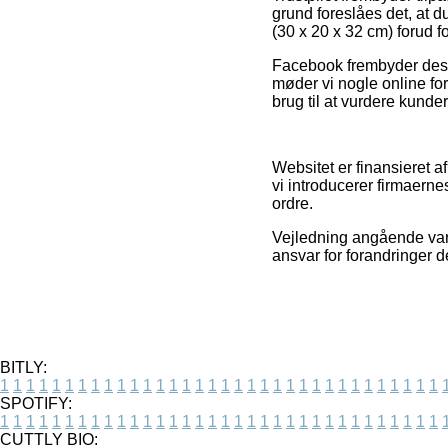
grund foreslåes det, at
(30 x 20 x 32 cm) forud fo
Facebook frembyder desud
møder vi nogle online for
brug til at vurdere kunder
Websitet er finansieret a
vi introducerer firmaernes
ordre.
Vejledning angående var
ansvar for forandringer d
BITLY:
1
1
1
1
1
1
1
1
1
1
1
1
1
1
1
1
1
1
1
1
1
1
1
1
1
1
1
1
1
1
1
1
1
1
SPOTIFY:
1
1
1
1
1
1
1
1
1
1
1
1
1
1
1
1
1
1
1
1
1
1
1
1
1
1
1
1
1
1
1
1
1
1
CUTTLY BIO: