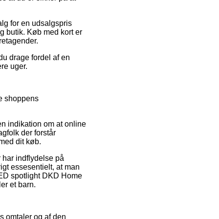
alg for en udsalgspris
g butik. Køb med kort er
oretagender.
 du drage fordel af en
re uger.
re shoppens
n indikation om at online
gfolk der forstår
 med dit køb.
 har indflydelse på
rigt essesentielt, at man
f LED spotlight DKD Home
er et barn.
es omtaler og af den