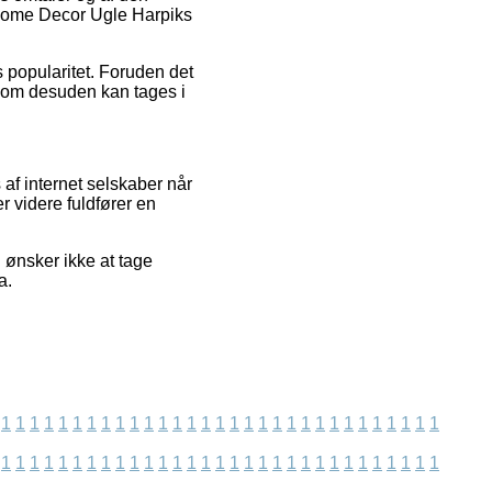
 Home Decor Ugle Harpiks
 popularitet. Foruden det
, som desuden kan tages i
af internet selskaber når
er videre fuldfører en
ønsker ikke at tage
a.
1
1
1
1
1
1
1
1
1
1
1
1
1
1
1
1
1
1
1
1
1
1
1
1
1
1
1
1
1
1
1
1
1
1
1
1
1
1
1
1
1
1
1
1
1
1
1
1
1
1
1
1
1
1
1
1
1
1
1
1
1
1