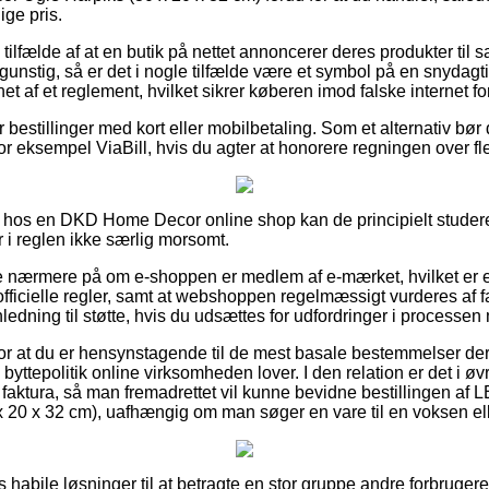
ige pris.
tilfælde af at en butik på nettet annoncerer deres produkter til s
unstig, så er det i nogle tilfælde være et symbol på en snydagti
t af et reglement, hvilket sikrer køberen imod falske internet f
or bestillinger med kort eller mobilbetaling. Som et alternativ bør
r eksempel ViaBill, hvis du agter at honorere regningen over fle
r hos en DKD Home Decor online shop kan de principielt stude
 i reglen ikke særlig morsomt.
 se nærmere på om e-shoppen er medlem af e-mærket, hvilket er e
ficielle regler, samt at webshoppen regelmæssigt vurderes af fa
nledning til støtte, hvis du udsættes for udfordringer i processen
g for at du er hensynstagende til de mest basale bestemmelser der
byttepolitik online virksomheden lover. I den relation er det i øv
faktura, så man fremadrettet vil kunne bevidne bestillingen a
 20 x 32 cm), uafhængig om man søger en vare til en voksen ell
as habile løsninger til at betragte en stor gruppe andre forbruger