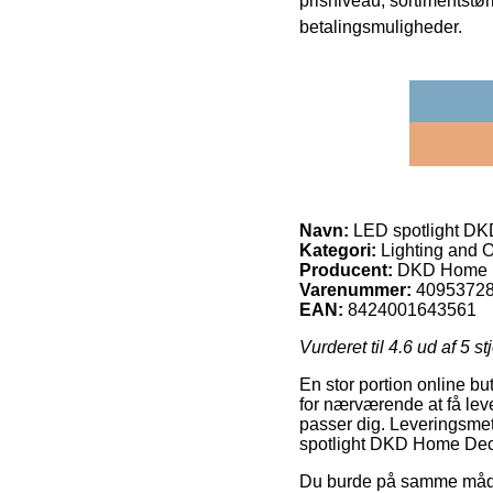
prisniveau, sortimentstø
betalingsmuligheder.
Navn:
LED spotlight DK
Kategori:
Lighting and O
Producent:
DKD Home 
Varenummer:
4095372
EAN:
8424001643561
Vurderet til
4.6
ud af 5 st
En stor portion online b
for nærværende at få leve
passer dig. Leveringsmeto
spotlight DKD Home Deco
Du burde på samme måde fo