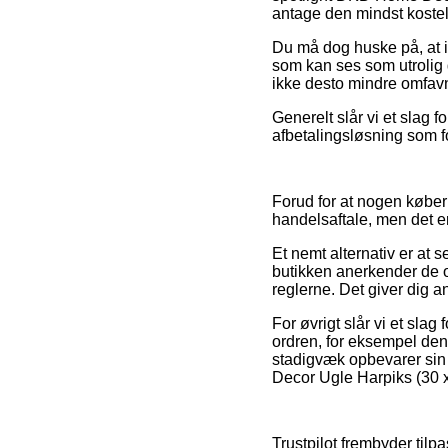
antage den mindst kostel
Du må dog huske på, at i 
som kan ses som utrolig g
ikke desto mindre omfavne
Generelt slår vi et slag f
afbetalingsløsning som fo
Forud for at nogen købe
handelsaftale, men det er
Et nemt alternativ er at
butikken anerkender de of
reglerne. Det giver dig a
For øvrigt slår vi et sla
ordren, for eksempel den 
stadigvæk opbevarer sin 
Decor Ugle Harpiks (30 x
Trustpilot frembyder tilp