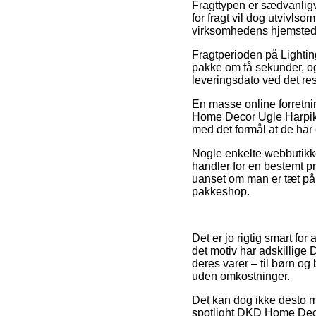
Fragttypen er sædvanlig
for fragt vil dog utvivls
virksomhedens hjemsted
Fragtperioden på Lighting
pakke om få sekunder, o
leveringsdato ved det re
En masse online forretni
Home Decor Ugle Harpiks 
med det formål at de har 
Nogle enkelte webbutikke
handler for en bestemt pri
uanset om man er tæt på H
pakkeshop.
Det er jo rigtig smart for
det motiv har adskillige
deres varer – til børn o
uden omkostninger.
Det kan dog ikke desto mi
spotlight DKD Home Decor