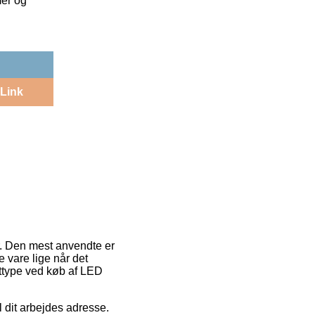
mer og
Link
r. Den mest anvendte er
e vare lige når det
gttype ved køb af LED
l dit arbejdes adresse.