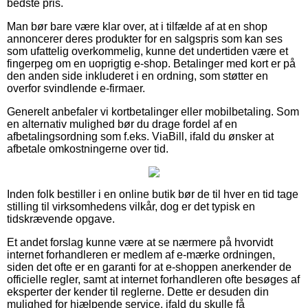
bedste pris.
Man bør bare være klar over, at i tilfælde af at en shop
annoncerer deres produkter for en salgspris som kan ses
som ufattelig overkommelig, kunne det undertiden være et
fingerpeg om en uoprigtig e-shop. Betalinger med kort er på
den anden side inkluderet i en ordning, som støtter en
overfor svindlende e-firmaer.
Generelt anbefaler vi kortbetalinger eller mobilbetaling. Som
en alternativ mulighed bør du drage fordel af en
afbetalingsordning som f.eks. ViaBill, ifald du ønsker at
afbetale omkostningerne over tid.
Inden folk bestiller i en online butik bør de til hver en tid tage
stilling til virksomhedens vilkår, dog er det typisk en
tidskrævende opgave.
Et andet forslag kunne være at se nærmere på hvorvidt
internet forhandleren er medlem af e-mærke ordningen,
siden det ofte er en garanti for at e-shoppen anerkender de
officielle regler, samt at internet forhandleren ofte besøges af
eksperter der kender til reglerne. Dette er desuden din
mulighed for hjælpende service, ifald du skulle få