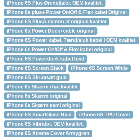
iPhone 6S Plus Ørehøjtaler. OEM kvalitet.
iPhone 6s plus+ Power On/Off & Flex kabel Original
iPhone 6S PlusÂ skærm af original kvalitet
iPhone 6s Power Dock+cable original
iPhone 6S Power kabel. Tænd/sluk kabel i OEM kvalitet.
iPhone 6s Power On/Off & Flex kabel original
iPhone 6S Powerdock kabel hvid
iPhone 6S Screen Black
iPhone 6S Screen White
iPhone 6S Skruesæt guld
iPhone 6s Skærm i høj kvalitet
iPhone 6s Skærm original
iPhone 6s Skærm semi original
iPhone 6S SmartGlass Hvid
iPhone 6S TPU Cover
iPhone 6S Vibrator. OEM kvalitet.
iPhone 6S Xtreme Cover Armygrøn