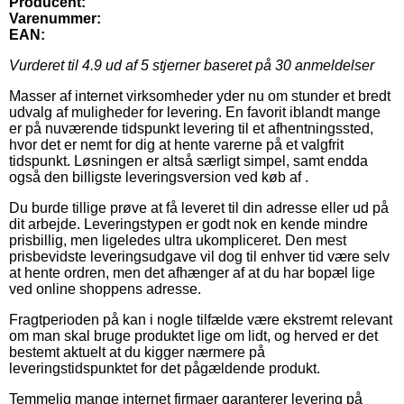
Producent:
Varenummer:
EAN:
Vurderet til
4.9
ud af 5 stjerner baseret på
30
anmeldelser
Masser af internet virksomheder yder nu om stunder et bredt
udvalg af muligheder for levering. En favorit iblandt mange
er på nuværende tidspunkt levering til et afhentningssted,
hvor det er nemt for dig at hente varerne på et valgfrit
tidspunkt. Løsningen er altså særligt simpel, samt endda
også den billigste leveringsversion ved køb af .
Du burde tillige prøve at få leveret til din adresse eller ud på
dit arbejde. Leveringstypen er godt nok en kende mindre
prisbillig, men ligeledes ultra ukompliceret. Den mest
prisbevidste leveringsudgave vil dog til enhver tid være selv
at hente ordren, men det afhænger af at du har bopæl lige
ved online shoppens adresse.
Fragtperioden på kan i nogle tilfælde være ekstremt relevant
om man skal bruge produktet lige om lidt, og herved er det
bestemt aktuelt at du kigger nærmere på
leveringstidspunktet for det pågældende produkt.
Temmelig mange internet firmaer garanterer levering på