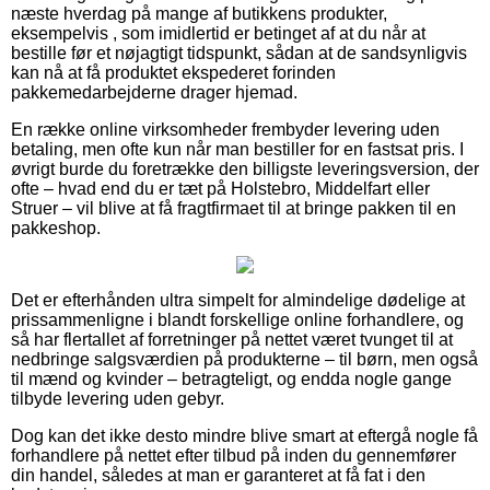
næste hverdag på mange af butikkens produkter,
eksempelvis , som imidlertid er betinget af at du når at
bestille før et nøjagtigt tidspunkt, sådan at de sandsynligvis
kan nå at få produktet ekspederet forinden
pakkemedarbejderne drager hjemad.
En række online virksomheder frembyder levering uden
betaling, men ofte kun når man bestiller for en fastsat pris. I
øvrigt burde du foretrække den billigste leveringsversion, der
ofte – hvad end du er tæt på Holstebro, Middelfart eller
Struer – vil blive at få fragtfirmaet til at bringe pakken til en
pakkeshop.
Det er efterhånden ultra simpelt for almindelige dødelige at
prissammenligne i blandt forskellige online forhandlere, og
så har flertallet af forretninger på nettet været tvunget til at
nedbringe salgsværdien på produkterne – til børn, men også
til mænd og kvinder – betragteligt, og endda nogle gange
tilbyde levering uden gebyr.
Dog kan det ikke desto mindre blive smart at eftergå nogle få
forhandlere på nettet efter tilbud på inden du gennemfører
din handel, således at man er garanteret at få fat i den