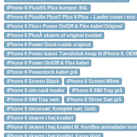
iPhone 6 Plus/6S Plus bumper. Blå.
iPhone 6 Plus/6s Plus/7 Plus 8 Plus – Læder cover / etui 
iPhone 6 Plus+ Power On/Off & Flex kabel Original
iPhone 6 PlusÂ skærm af original kvalitet
iPhone 6 Power Dock+cable original
iPhone 6 Power kabel. Tænd/sluk knap til iPhone 6. OEM 
iPhone 6 Power On/Off & Flex kabel
iPhone 6 Powerdock kabel grå
iPhone 6 Screen Black
iPhone 6 Screen White
iPhone 6 sim card reader
iPhone 6 SIM Tray grå
iPhone 6 SIM Tray sølv
iPhone 6 Skrue Sæt grå
iPhone 6 skruesæt. Komplet sæt. Gold.
iPhone 6 skærm i høj kvalitet
iPhone 6 skærm i høj kvalitet M. frontflex ørehøjtaler 
iPhone 6 skærm i høj kvalitet, Farve Hvid