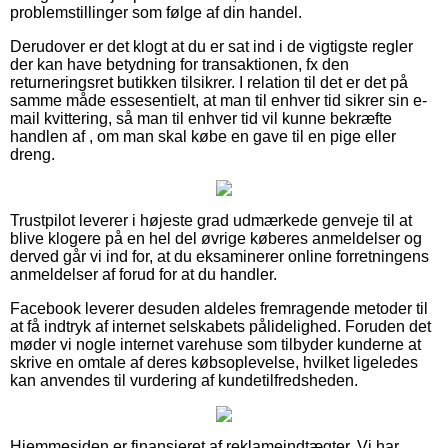
problemstillinger som følge af din handel.
Derudover er det klogt at du er sat ind i de vigtigste regler
der kan have betydning for transaktionen, fx den
returneringsret butikken tilsikrer. I relation til det er det på
samme måde essesentielt, at man til enhver tid sikrer sin e-
mail kvittering, så man til enhver tid vil kunne bekræfte
handlen af , om man skal købe en gave til en pige eller
dreng.
Trustpilot leverer i højeste grad udmærkede genveje til at
blive klogere på en hel del øvrige køberes anmeldelser og
derved går vi ind for, at du eksaminerer online forretningens
anmeldelser af forud for at du handler.
Facebook leverer desuden aldeles fremragende metoder til
at få indtryk af internet selskabets pålidelighed. Foruden det
møder vi nogle internet varehuse som tilbyder kunderne at
skrive en omtale af deres købsoplevelse, hvilket ligeledes
kan anvendes til vurdering af kundetilfredsheden.
Hjemmesiden er finansieret af reklameindtægter. Vi har