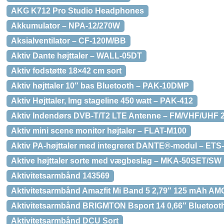
AKG K712 Pro Studio Headphones
Akkumulator – NPA-12/270W
Aksialventilator – CF-120M/BB
Aktiv Dante højttaler – WALL-05DT
Aktiv fodstøtte 18×42 cm sort
Aktiv højttaler 10″ bas Bluetooth – PAK-10DMP
Aktiv Højttaler, Img stageline 450 watt – PAK-412
Aktiv Indendørs DVB-T/T2 LTE Antenne – FM/VHF/UHF 
Aktiv mini scene monitor højtaler – FLAT-M100
Aktiv PA-højttaler med integreret DANTE®-modul – ETS
Aktive højttaler sorte med vægbeslag – MKA-50SET/SW
Aktivitetsarmbånd 143569
Aktivitetsarmbånd Amazfit Mi Band 5 2,79″ 125 mAh A
Aktivitetsarmbånd BRIGMTON Bsport 14 0,66″ Bluetooth
Aktivitetsarmbånd DCU Sort