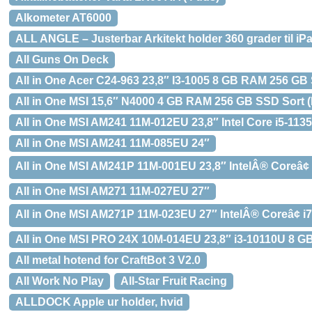
Alkometer AT6000
ALL ANGLE – Justerbar Arkitekt holder 360 grader til iPad
All Guns On Deck
All in One Acer C24-963 23,8″ I3-1005 8 GB RAM 256 GB
All in One MSI 15,6″ N4000 4 GB RAM 256 GB SSD Sort 
All in One MSI AM241 11M-012EU 23,8″ Intel Core i5-
All in One MSI AM241 11M-085EU 24″
All in One MSI AM241P 11M-001EU 23,8″ IntelÂ® Coreâ
All in One MSI AM271 11M-027EU 27″
All in One MSI AM271P 11M-023EU 27″ IntelÂ® Coreâ¢
All in One MSI PRO 24X 10M-014EU 23,8″ i3-10110U 8 
All metal hotend for CraftBot 3 V2.0
All Work No Play
All-Star Fruit Racing
ALLDOCK Apple ur holder, hvid