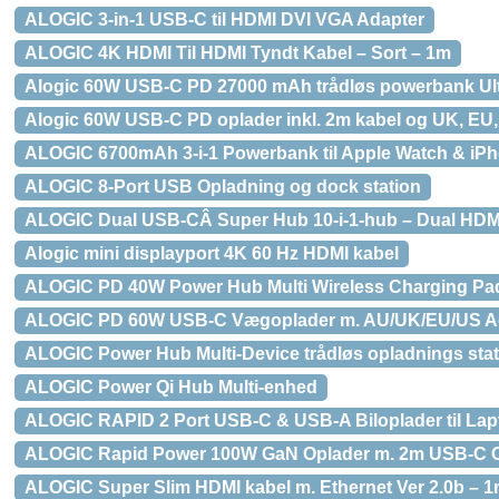
ALOGIC 3-in-1 USB-C til HDMI DVI VGA Adapter
ALOGIC 4K HDMI Til HDMI Tyndt Kabel – Sort – 1m
Alogic 60W USB-C PD 27000 mAh trådløs powerbank Ult
Alogic 60W USB-C PD oplader inkl. 2m kabel og UK, EU,
ALOGIC 6700mAh 3-i-1 Powerbank til Apple Watch & iP
ALOGIC 8-Port USB Opladning og dock station
ALOGIC Dual USB-CÂ Super Hub 10-i-1-hub – Dual HDMI
Alogic mini displayport 4K 60 Hz HDMI kabel
ALOGIC PD 40W Power Hub Multi Wireless Charging Pad
ALOGIC PD 60W USB-C Vægoplader m. AU/UK/EU/US Ad
ALOGIC Power Hub Multi-Device trådløs opladnings stat
ALOGIC Power Qi Hub Multi-enhed
ALOGIC RAPID 2 Port USB-C & USB-A Biloplader til Lap
ALOGIC Rapid Power 100W GaN Oplader m. 2m USB-C 
ALOGIC Super Slim HDMI kabel m. Ethernet Ver 2.0b – 