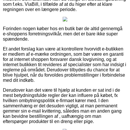
som f.eks. ViaBill, i tilfælde af at du higer efter at klare
regningen over en længere periode.
Forinden nogen køber hos en butik bør de altid gennemgå
e-shoppens forretningsvilkår, men det er bare ikke super
spændende.
Et andet forslag kan være at kontrollere hvorvidt e-butikken
er medlem af e-mærke ordningen, som bør være en garanti
for at internet shoppen forsvarer dansk lovgivning, og at
internet butikken tit revideres af specialister som har indsigt i
reglerne på området. Derudover tilbydes du chance for at
blive hjulpet, når du forvoldes problemstillinger i forbindelse
med dit indkøb.
Derudover kan det være til hjælp at kunden er sat ind i de
mest betydningsfulde regler der kan influere på købet, fx
hvilken ombytningspolitik e-firmaet kører med. I den
sammenhæng er det desuden vigtigt, at man permanent
gemmer sin e-mail kvittering, således man en anden gang
kan bevidne bestillingen af , uafhængig om man
efterspørger produkter til en dreng eller pige.