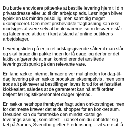
Du burde endvidere påtænke at bestille levering hjem til din
privatadresse eller ud til din arbejdsplads. Løsningen bliver
typisk en tak mindre prisbillig, men samtidig meget
ukompliceret. Den mest prisbevidste fragtløsning kan ikke
modsiges at være selv at hente varerne, som desværre står
og falder med at du er i kort afstand af online butikkens
arbejdslager.
Leveringstiden på er jo ret udslagsgivende såfremt man står
og skal bruge din pakke inden for få dage, og derfor er det
faktisk afgørende at man kontrollerer det anslåede
leveringstidspunkt på den relevante vare.
En lang række internet firmaer giver muligheden for dag-til-
dag levering på en række produkter, eksempelvis , men som
trods alt påkræver at bestillingen laves forud for et fastslået
klokkeslæt, således at de garanteret kan nå at få ordren
betjent før logistikpersonalet drager hjemad.
En række netshops frembyder fragt uden omkostninger, men
for det meste kræver det at du shopper for en konkret sum.
Desuden kan du foretrække den mindst kostelige
leveringsløsning, som oftest – uanset om du opholder sig
tæt på Aarhus, Svendborg eller Fredensborg – vil være at få