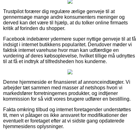
Trustpilot forærer dig regulære ærlige genveje til at
gennemsøge mange andre konsumenters meninger og
derved kan det være til hjælp, at du tolker online firmaets
kritik af forinden du shopper.
Facebook indebærer ydermere super nyttige genveje til at få
indsigt i internet butikkens popularitet. Derudover møder vi
faktisk internet varehuse hvor man kan udfærdige en
vurdering af deres købsoplevelse, hvilket tillige må udnyttes
til at få et indtryk af tilfredsheden hos kunderne.
Denne hjemmeside er finansieret af annonceindtægter. Vi
arbejder tæt sammen med masser af netshops hvori vi
markedsfører forretningernes produkter, og indtjener
kommission for så vidt vores brugere udfører en bestilling.
Fakta omkring tilbud og internet foretagender understøttes
tit, men vi påtager os ikke ansvaret for modifikationer der
eventuelt er foretaget efter at vi sidste gang opdaterede
hjemmesidens oplysninger.