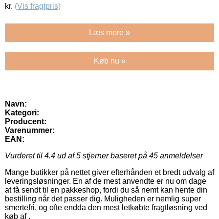
kr.
(Vis fragtpris)
Læs mere »
Køb nu »
Navn:
Kategori:
Producent:
Varenummer:
EAN:
Vurderet til
4.4
ud af 5 stjerner baseret på
45
anmeldelser
Mange butikker på nettet giver efterhånden et bredt udvalg af
leveringsløsninger. En af de mest anvendte er nu om dage
at få sendt til en pakkeshop, fordi du så nemt kan hente din
bestilling når det passer dig. Muligheden er nemlig super
smertefri, og ofte endda den mest letkøbte fragtløsning ved
køb af .