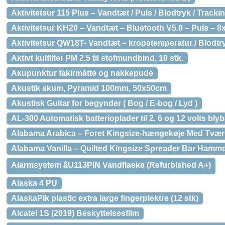
Aktivitetsur 115 Plus – Vandtæt / Puls / Blodtryk / Tracki
Aktivitetsur KH20 – Vandtæt – Bluetooth V5.0 – Puls – 8
Aktivitetsur QW18T- Vandtæt – kropstemperatur / Blodtr
Aktivt kulfilter PM 2.5 til stofmundbind. 10 stk.
Akupunktur fakirmåtte og nakkepude
Akustik skum, Pyramid 100mm, 50x50cm
Akustisk Guitar for begynder ( Bog / E-bog / Lyd )
AL-300 Automatisk batterioplader til 2, 6 og 12 volts blyb
Alabama Arabica – Foret Kingsize-hængekøje Med Tvær
Alabama Vanilla – Quilted Kingsize Spreader Bar Ham
Alarmsystem âU113PIN Vandflaske (Refurbished A+)
Alaska 4 PU
AlaskaPik plastic extra large fingerplektre (12 stk)
Alcatel 1S (2019) Beskyttelsesfilm