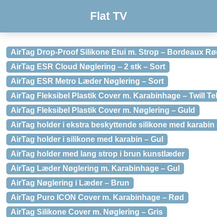
Flat TV
AirTag Drop-Proof Silikone Etui m. Strop – Bordeaux R
AirTag ESR Cloud Nøglering – 2 stk – Sort
AirTag ESR Metro Læder Nøglering – Sort
AirTag Fleksibel Plastik Cover m. Karabinhage – Twill Te
AirTag Fleksibel Plastik Cover m. Nøglering – Guld
AirTag holder i ekstra beskyttende silikone med karabin 
AirTag holder i silikone med karabin – Gul
AirTag holder med lang strop i brun kunstlæder
AirTag Læder Nøglering m. Karabinhage – Gul
AirTag Nøglering i Læder – Brun
AirTag Puro ICON Cover m. Karabinhage – Rød
AirTag Silikone Cover m. Nøglering – Gris