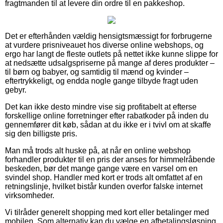
fragtmanden til at levere din ordre til en pakkeshop.
Det er efterhånden vældig hensigtsmæssigt for forbrugerne
at vurdere prisniveauet hos diverse online webshops, og
ergo har langt de fleste outlets på nettet ikke kunne slippe for
at nedsætte udsalgspriserne på mange af deres produkter –
til børn og babyer, og samtidig til mænd og kvinder –
eftertrykkeligt, og endda nogle gange tilbyde fragt uden
gebyr.
Det kan ikke desto mindre vise sig profitabelt at efterse
forskellige online forretninger efter rabatkoder på inden du
gennemfører dit køb, sådan at du ikke er i tvivl om at skaffe
sig den billigste pris.
Man må trods alt huske på, at når en online webshop
forhandler produkter til en pris der anses for himmelråbende
beskeden, bør det mange gange være en varsel om en
svindel shop. Handler med kort er trods alt omfattet af en
retningslinje, hvilket bistår kunden overfor falske internet
virksomheder.
Vi tilråder generelt shopping med kort eller betalinger med
mobilen. Som alternativ kan du vælge en afbetalingsløsning