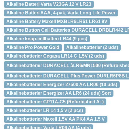
Alkaline Batteri Varta V23GA 12 V LR23
Alkaline Batteri AAA, 4-pak, Varta Long Life Power
Alkaline Battery Maxell MXBLR6LR61 LR61 9V
Alkaline Button Cell Batteries DURACELL DRBLR442 LR
Alkaline knap-cellbatteri LR44 (9 pcs)
Alkaline Pro Power Gold
Alkalinebatterier (2 uds)
Alkalinebatterier Cegasa LR14 C 1,5V (2 uds)
Alkalinebatterier DURACELL âLR6/MN1500 (Refurbishe
Alkalinebatterier DURACELL Plus Power DURLR6P8B LR
Alkalinebatterier Energizer 27500 AA LR06 (10 uds)
Alkalinebatterier Energizer AA LR6 (24 uds) Sort
Alkalinebatterier GP11A-C5 (Refurbished A+)
Alkalinebatterier LR 14 1,5 v (2 pcs)
Alkalinebatterier Maxell 1.5V AA PK4 AA 1,5 V
Alkalinebatterier Varta LR06 AA (4 uds)