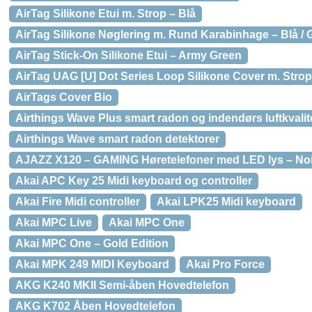
AirTag Silikone Etui m. Strop – Blå
AirTag Silikone Nøglering m. Rund Karabinhage – Blå / 
AirTag Stick-On Silikone Etui – Army Green
AirTag UAG [U] Dot Series Loop Silikone Cover m. Strop
AirTags Cover Bio
Airthings Wave Plus smart radon og indendørs luftkvalit
Airthings Wave smart radon detektorer
AJAZZ X120 – GAMING Høretelefoner med LED lys – Nois
Akai APC Key 25 Midi keyboard og controller
Akai Fire Midi controller
Akai LPK25 Midi keyboard
Akai MPC Live
Akai MPC One
Akai MPC One – Gold Edi­tion
Akai MPK 249 MIDI Keyboard
Akai Pro Force
AKG K240 MKII Semi-åben Hovedtelefon
AKG K702 Åben Hovedtelefon