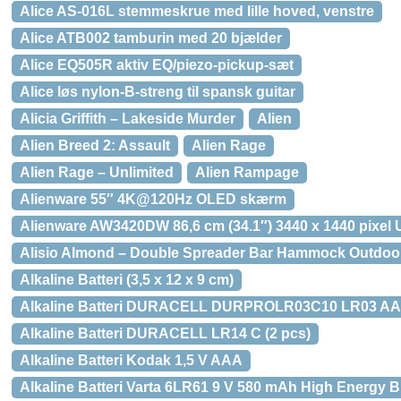
Alice AS-016L stemmeskrue med lille hoved, venstre
Alice ATB002 tamburin med 20 bjælder
Alice EQ505R aktiv EQ/piezo-pickup-sæt
Alice løs nylon-B-streng til spansk guitar
Alicia Griffith – Lakeside Murder
Alien
Alien Breed 2: Assault
Alien Rage
Alien Rage – Unlimited
Alien Rampage
Alienware 55″ 4K@120Hz OLED skærm
Alienware AW3420DW 86,6 cm (34.1″) 3440 x 1440 pixel 
Alisio Almond – Double Spreader Bar Hammock Outdoo
Alkaline Batteri (3,5 x 12 x 9 cm)
Alkaline Batteri DURACELL DURPROLR03C10 LR03 AAA 
Alkaline Batteri DURACELL LR14 C (2 pcs)
Alkaline Batteri Kodak 1,5 V AAA
Alkaline Batteri Varta 6LR61 9 V 580 mAh High Energy B