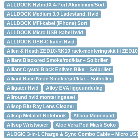
ALLDOCK HybridX 4-Port Aluminium/Sort
ALLDOCK Medium 3.0 Ladestand, Hvid
ALLDOCK MFI-kabel (iPhone) Sort
ALLDOCK Micro USB-kabel hvid
ALLDOCK USB-C kabel Hvid
Allen & Heath ZED10-RK19 rack-monteringskit til ZED1
Alliant Black/red Smoke/rød/klar – Solbriller
Alliant Crystal Black Enliven Bike – Solbriller
Alliant Race Neon Smoke/rød/klar – Solbriller
Alligator Hvid
Alloy EVA liggeunderlag
Allround hvid monteringssæt
Allsop Blu-Ray Lens Cleaner
Allsop Metalart Notebook
Allsop Mousepad
Allsop Wristsaver
Aloe Vera Pod Mask Soko
ALOGIC 3-in-1 Charge & Sync Combo Cable – Micro US