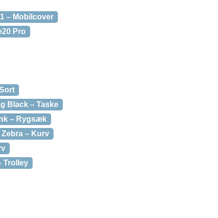
1 – Mobilcover
e20 Pro
Sort
ag Black – Taske
ink – Rygsæk
 Zebra – Kurv
rv
 Trolley