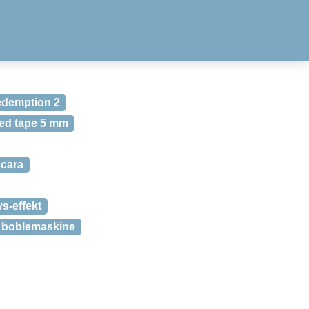
demption 2
ed tape 5 mm
cara
s-effekt
boblemaskine