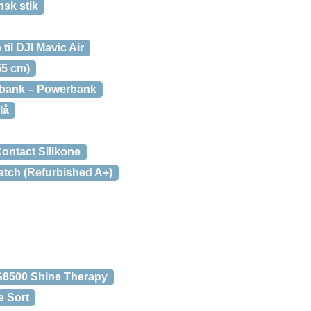
nsk stik
til DJI Mavic Air
55 cm)
rbank – Powerbank
lå
ontact Silikone
atch (Refurbished A+)
S8500 Shine Therapy
 Sort