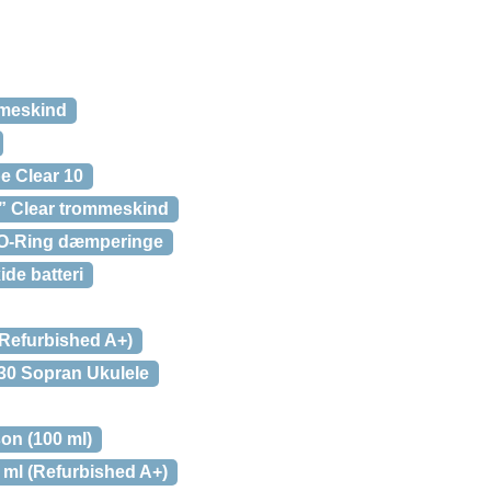
meskind
e Clear 10
” Clear trommeskind
O-Ring dæmperinge
de batteri
Refurbished A+)
0 Sopran Ukulele
on (100 ml)
0 ml (Refurbished A+)