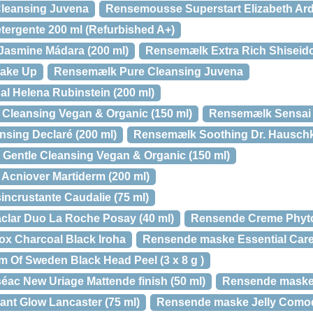
leansing Juvena
Rensemousse Superstart Elizabeth Ard
ergente 200 ml (Refurbished A+)
asmine Mádara (200 ml)
Rensemælk Extra Rich Shiseido
Make Up
Rensemælk Pure Cleansing Juvena
l Helena Rubinstein (200 ml)
Cleansing Vegan & Organic (150 ml)
Rensemælk Sensai 
sing Declaré (200 ml)
Rensemælk Soothing Dr. Hauschk
Gentle Cleansing Vegan & Organic (150 ml)
Acniover Martiderm (200 ml)
crustante Caudalie (75 ml)
clar Duo La Roche Posay (40 ml)
Rensende Creme Phyt
x Charcoal Black Iroha
Rensende maske Essential Car
Of Sweden Black Head Peel (3 x 8 g )
c New Uriage Mattende finish (50 ml)
Rensende maske 
nt Glow Lancaster (75 ml)
Rensende maske Jelly Comod