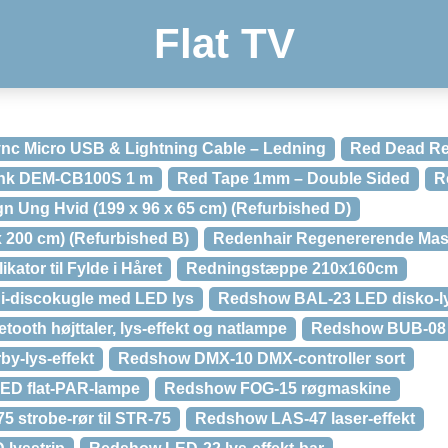
Flat TV
nc Micro USB & Lightning Cable – Ledning
Red Dead Re
ink DEM-CB100S 1 m
Red Tape 1mm – Double Sided
R
n Ung Hvid (199 x 96 x 65 cm) (Refurbished D)
x 200 cm) (Refurbished B)
Redenhair Regenererende Mas
ator til Fylde i Håret
Redningstæppe 210x160cm
-discokugle med LED lys
Redshow BAL-23 LED disko-ly
oth højttaler, lys-effekt og natlampe
Redshow BUB-08 
y-lys-effekt
Redshow DMX-10 DMX-controller sort
ED flat-PAR-lampe
Redshow FOG-15 røgmaskine
strobe-rør til STR-75
Redshow LAS-47 laser-effekt