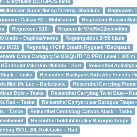
 – Elecfreaks OCTOPUS-serie
llsticker. Super flot og farverig. 40x50cm.
Regncover 1
gncover Galaxy S2 – Mobilcover
Regncover Huawei Mat
xs
Regncover S10+
Regnerulle 57x65x12mmx40m
00 blade – Duplikat/moms
Regningsblok 2×50 blade
emo M152
Regnslag til Chill Stealth Rygsæk / Backpack
Network Cable Category 5e UBIQUITI TC-PRO Level 1 305 m 
il Håndholdt Mikrofon Ø50mm – Sort
Reisenthel Activityb
Black – Taske
Reisenthel Backpack Kids Abc Friends P
ids Mini Me Leo – Bæltetaske
Reisenthel Carrybag Frame
Mixed Dots – Taske
Reisenthel Carrybag Twist Blue – Ku
Xs Red – Taske
Reisenthel Carrycruiser Baroque Taupe –
ts – Taske
Reisenthel Ceossbag Canvas Black – Taske
øleelement
Reisenthel Foldabletrolley Baroque Taupe
chbag ISO L 20L Køletaske – Rød