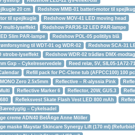
lysstrip
Redshow LED-22 lys-effekt-bar
lkugle 20 cm
Redshow MMB-01 batteri-motor til spejlkug
 til spejlkugle
Redshow MOV-41 LED moving head
multi-lyseffekt
Redshow PAR36-12 LED PAR-lampe
ED Slim PAR-lampe
Redshow POL-05 politilys blå
ømforsyning til WDT-01 og WDR-02
Redshow SCA-31 LE
strobe-lyseffekt
Redshow WDR-02 trådløs DMX-modtag
2mm Gxp – Cykelreservedele
Reed relæ, 5V, SIL05-1A72-71
 Calendar
Refill pack for PC-Clene tub (AFPCC100) 100 p
en MONO Zero 2.5x5mm
Reflective – R-alyssia Pink
Refle
Multi
Reflective Marker 6
Reflector, 20W, GU5.3
Refl
5680
Refleksvest Skate Flash Vest LED 800 mAh
Reflex
Bæredygtig – Cykelsadel
age creme ADN40 BelÃ¢ge Anne Möller
ge maske Maystar Skincare Synergy Lift (170 ml) (Refurbis