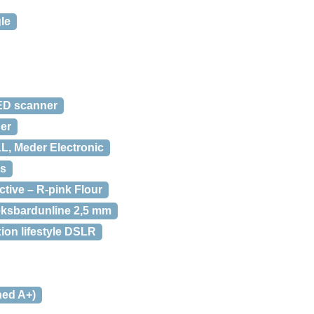
le
D scanner
er
L, Meder Electronic
cs
ctive – R-pink Flour
eksbardunline 2,5 mm
ion lifestyle DSLR
hed A+)