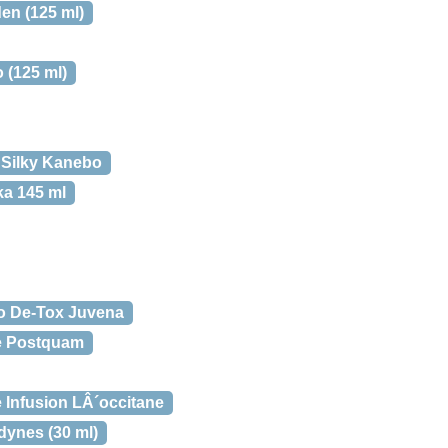
en (125 ml)
 (125 ml)
Silky Kanebo
a 145 ml
o De-Tox Juvena
e Postquam
Infusion LÂ´occitane
ynes (30 ml)