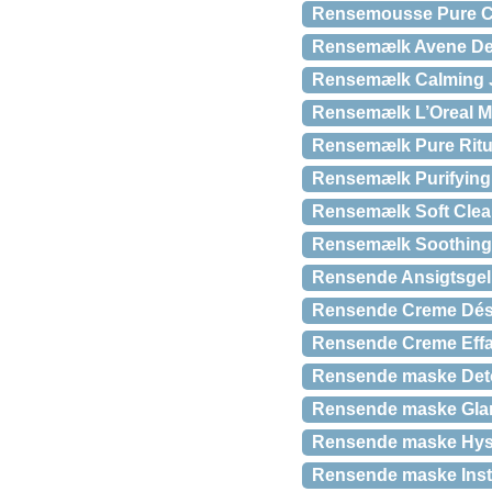
Rensemousse Pure C
Rensemælk Avene Det
Rensemælk Calming J
Rensemælk L’Oreal 
Rensemælk Pure Ritua
Rensemælk Purifying 
Rensemælk Soft Clean
Rensemælk Soothing 
Rensende Ansigtsgel 
Rensende Creme Désin
Rensende Creme Effa
Rensende maske Deto
Rensende maske Glam 
Rensende maske Hyséa
Rensende maske Insta