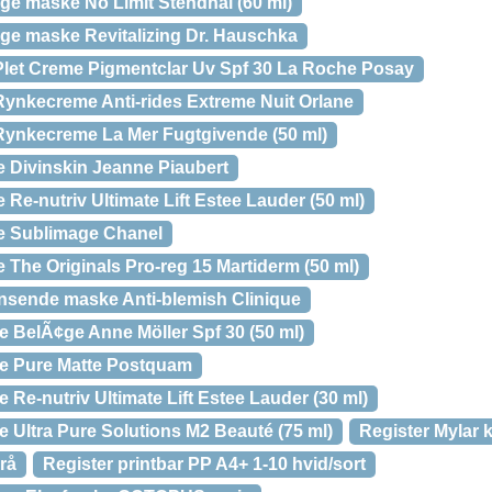
ge maske No Limit Stendhal (60 ml)
ge maske Revitalizing Dr. Hauschka
let Creme Pigmentclar Uv Spf 30 La Roche Posay
ynkecreme Anti-rides Extreme Nuit Orlane
Rynkecreme La Mer Fugtgivende (50 ml)
 Divinskin Jeanne Piaubert
e-nutriv Ultimate Lift Estee Lauder (50 ml)
e Sublimage Chanel
The Originals Pro-reg 15 Martiderm (50 ml)
nsende maske Anti-blemish Clinique
BelÃ¢ge Anne Möller Spf 30 (50 ml)
e Pure Matte Postquam
e-nutriv Ultimate Lift Estee Lauder (30 ml)
Ultra Pure Solutions M2 Beauté (75 ml)
Register Mylar 
rå
Register printbar PP A4+ 1-10 hvid/sort