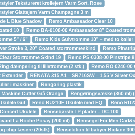
tyler Tekstureret krøllejern Varm Sort, Rose
styler Glattejern Varm Champagne 3 m
de L Blue Shadow
Remo Ambassador Clear 10
ated 10
Remo BA-0108-00 Ambassador 8” Coated trom
mme 5" / 6"
Remo Kids Gulvtromme 10" – med to køller
er Stroke 3, 20” Coated stortrommeskind
Remo Pinstrip
Clear Stortromme Skind 19
Remo PS-0308-00 Pinstripe 8
g dæmpering til lilletromme (2 stk.)
Remo RO-0246-00 
R Extender
RENATA 315 A1 – SR716SW – 1,55 V Silver Oxi
ller i maskiner
Rengøring plastik
 Maskine Cutter Grå Orange
Rengøringsvæske (360 ml) (
kulele Gul
Reno RU210E Ukulele med EQ.
Reno RU23
Concert Ukulele
Rensebørste LP plader – DC-100
avant La Roche Posay (200 ml)
Rensegel For Men Carl&s
og chip læsere (20stk)
Renselotion til babyer Biolane 30