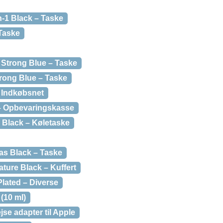
n-1 Black – Taske
Taske
 Strong Blue – Taske
trong Blue – Taske
– Indkøbsnet
 – Opbevaringskasse
 Black – Køletaske
as Black – Taske
ture Black – Kuffert
lated – Diverse
(10 ml)
jse adapter til Apple