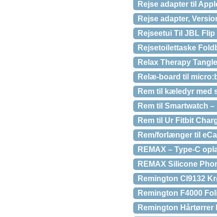
Rejse adapter til Appl
Rejse adapter, Versi
Rejseetui Til JBL Fli
Rejsetoilettaske Fold
Relax Therapy Tangl
Relæ-board til micro:b
Rem til kæledyr med s
Rem til Smartwatch – R
Rem til Ur Fitbit Cha
Rem/forlænger til eC
REMAX – Type-C opla
REMAX Silicone Phon
Remington CI9132 Krø
Remington F4000 Foli
Remington Hårtørrer