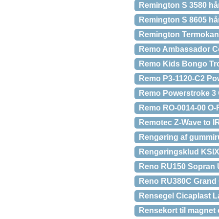
Remington S 3580 hårs
Remington S 8605 hår
Remington Termokan
Remo Ambassador Co
Remo Kids Bongo Tro
Remo P3-1120-C2 Pow
Remo Powerstroke 3 
Remo RO-0014-00 O-Rin
Remotec Z-Wave to I
Rengøring af gummiru
Rengøringsklud KSIX
Reno RU150 Sopran U
Reno RU380C Grand 
Rensegel Cicaplast L
Rensekort til magnet 