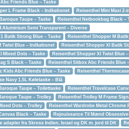
 Abc Friends Blue – Taske
per L Frame Black – Indkøbsnet
Reisenthel Mini Maxi 2-i
 Baroque Taupe – Taske
Reisenthel Netbookbag Black – 
 Aluminium Semi Transparent – Diverse
1 Batik Strong Blue – Taske
Reisenthel Shopper M Batik
 Twist Blue – Indkøbsnet
Reisenthel Shopper Xl Batik S
l Mixed Dots – Taske
Reisenthel Shopper Xl Twist Blue 
ag S Black – Taske
Reisenthel Sitbox Abc Friends Blue
c Kids Abc Friends Blue – Taske
Reisenthel Thermocase
e Navy 1,5L Køletaske – Blå
 Baroque Taupe – Toilettaske
Reisenthel Travelcase Canv
Baroque Taupe – Trolley
Reisenthel Trolley M Frame Signa
Mixed Dots – Trolley
Reisenthel Wardrobe Metal Chrome P
Canvas Black – Taske
Rejouissance Til Mænd Obsessive 
e adapter fra Skross Indien, Israel og DK m. jord til DK
Re