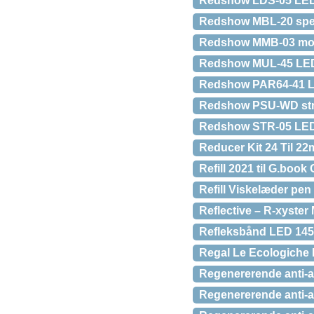
Redshow LDS-05 LED 
Redshow MBL-20 spej
Redshow MMB-03 motor
Redshow MUL-45 LED 
Redshow PAR64-41 L
Redshow PSU-WD str
Redshow STR-05 LED 
Reducer Kit 24 Til 2
Refill 2021 til G.book
Refill Viskelæder p
Reflective – R-xyster 
Refleksbånd LED 14
Regal Le Ecologiche 
Regenererende anti-
Regenererende anti-a