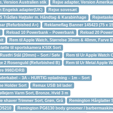
e, Version Australien stik
Rejse adapter, Version Amerika
on Engelsk adapter(UK)
Rejse sovesæt
p 5 Trådløs Højtaler m. Håndtag & Karabinhage
Rejsetaske 
bar (Refurbished A+)
Reklameflag Banner 145423 (75 x 1
e
Reload 10 Powerbank – Powerbank
Reload 20 Powe
it
Rem til Apple Watch, Størrelse 38mm & 40mm, Farve B
tøtte til sportskamera KSIX Sort
ustfri Stål (20mm) – Sort / Sølv
Rem til Ur Apple Watch C
rge 2 Rosenguld (Refurbished B)
Rem til Ur Metal Apple W
are 998D/DRB
derkabel – 3A – HURTIG opladning – 1m – Sort
e Holder Sort
Remax USB bil lader
llejern Varm Sort, Bronze, Hvid 3 m
e shaver Trimmer Sort, Grøn, Grå
Remington Hårglatter 
 D5210
Remington PG6130 body groomer / barbermaskine