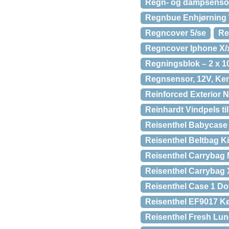
Regn- og dampsensor
Regnbue Enhjørning Wa
Regncover 5/se
Re
Regncover Iphone X/
Regningsblok – 2 x 1
Regnsensor, 12V, K
Reinforced Exterior 
Reinhardt Vindpels t
Reisenthel Babycase 
Reisenthel Beltbag K
Reisenthel Carrybag 
Reisenthel Carrybag 
Reisenthel Case 1 Do
Reisenthel EF9017 K
Reisenthel Fresh Lun