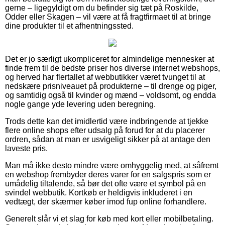
gerne – ligegyldigt om du befinder sig tæt på Roskilde,
Odder eller Skagen – vil være at få fragtfirmaet til at bringe
dine produkter til et afhentningssted.
Det er jo særligt ukompliceret for almindelige mennesker at
finde frem til de bedste priser hos diverse internet webshops,
og herved har flertallet af webbutikker været tvunget til at
nedskære prisniveauet på produkterne – til drenge og piger,
og samtidig også til kvinder og mænd – voldsomt, og endda
nogle gange yde levering uden beregning.
Trods dette kan det imidlertid være indbringende at tjekke
flere online shops efter udsalg på forud for at du placerer
ordren, sådan at man er usvigeligt sikker på at antage den
laveste pris.
Man må ikke desto mindre være omhyggelig med, at såfremt
en webshop frembyder deres varer for en salgspris som er
umådelig tiltalende, så bør det ofte være et symbol på en
svindel webbutik. Kortkøb er heldigvis inkluderet i en
vedtægt, der skærmer køber imod fup online forhandlere.
Generelt slår vi et slag for køb med kort eller mobilbetaling.