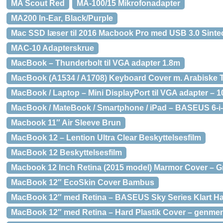
MA Scout Red
MA-100/15 Mikrofonadapter
MA200 In-Ear, Black/Purple
Mac SSD læser til 2016 Macbook Pro med USB 3.0 Sinte
MAC-10 Adapterskrue
MacBook – Thunderbolt til VGA adapter 1.8m
MacBook (A1534 / A1708) Keyboard Cover m. Arabiske T
MacBook / Laptop – Mini DisplayPort til VGA adapter – 
MacBook / MateBook / Smartphone / iPad – BASEUS 6-i-
Macbook 11″ Air Sleeve Brun
MacBook 12 – Lention Ultra Clear Beskyttelsesfilm
MacBook 12 Beskyttelsesfilm
Macbook 12 Inch Retina (2015 model) Marmor Cover – G
MacBook 12″ EcoSkin Cover Bambus
MacBook 12″ med Retina – BASEUS Sky Series Klart H
MacBook 12″ med Retina – Hard Plastik Cover – genmen