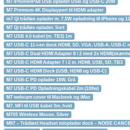
M7 iPhone/iPad USB oplader USB og USB-C 20W
M7 Premium 4K Displayport til HDMI adapter
m7 Qi trådløs oplader m. 7,5W opladning til iPhone og 
M7 Qi trådløs oplader, Sort
M7 USB 4.0 kabel (m. TB3) 1m
M7 USB-C 11-i-en dock HDMI, SD, VGA, USB-A, USB-C 
M7 USB-C Dual HDMI Adapter 8 i 2 med 2x HDMI(skærm
M7 USB-C HDMI Adapter 7 i 2 m. HDMI, USB, SD, TB3
M7 USB-C HDMI Dock (USB, HDMI og USB-C)
M7 USB-C PD oplader 18W, Grå
M7 USB-C PD Opladningskabel 2m (100w)
M7 webcam cover til Macbook og iMac
M7, MFi til USB kabel 3m, hvid
M705 Wireless Mouse, Silver
M97 – Trådløst Headset m/oplader dock – NOISE CANC