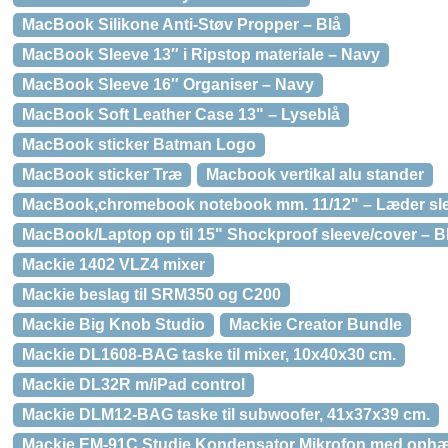
MacBook Silikone Anti-Støv Propper – Blå
MacBook Sleeve 13″ i Ripstop materiale – Navy
MacBook Sleeve 16″ Organiser – Navy
MacBook Soft Leather Case 13" – Lyseblå
MacBook sticker Batman Logo
MacBook sticker Træ
Macbook vertikal alu stander
MacBook,chromebook notebook mm. 11/12" – Læder sle
MacBook/Laptop op til 15" Shockproof sleeve/cover – B
Mackie 1402 VLZ4 mixer
Mackie beslag til SRM350 og C200
Mackie Big Knob Studio
Mackie Creator Bundle
Mackie DL1608-BAG taske til mixer, 10x40x30 cm.
Mackie DL32R m/iPad control
Mackie DLM12-BAG taske til subwoofer, 41x37x39 cm.
Mackie EM-91C Studie Kondensator Mikrofon med oph