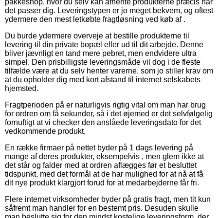
pakkeshop, hvor du selv kan afhente produkterne præcis når
det passer dig. Leveringstypen er jo meget bekvem, og oftest
ydermere den mest letkøbte fragtløsning ved køb af .
Du burde ydermere overveje at bestille produkterne til
levering til din private bopæl eller ud til dit arbejde. Denne
bliver jævnligt en tand mere pebret, men endvidere ultra
simpel. Den prisbilligste leveringsmåde vil dog i de fleste
tilfælde være at du selv henter varerne, som jo stiller krav om
at du opholder dig med kort afstand til internet selskabets
hjemsted.
Fragtperioden på er naturligvis rigtig vital om man har brug
for ordren om få sekunder, så i det øjemed er det selvfølgelig
fornuftigt at vi checker den anslåede leveringsdato for det
vedkommende produkt.
En række firmaer på nettet byder på 1 dags levering på
mange af deres produkter, eksempelvis , men glem ikke at
det står og falder med at ordren aflægges før et besluttet
tidspunkt, med det formål at de har mulighed for at nå at få
dit nye produkt klargjort forud for at medarbejderne får fri.
Flere internet virksomheder byder på gratis fragt, men tit kun
såfremt man handler for en bestemt pris. Desuden skulle
man beslutte sig for den mindst kostelige leveringsform, der