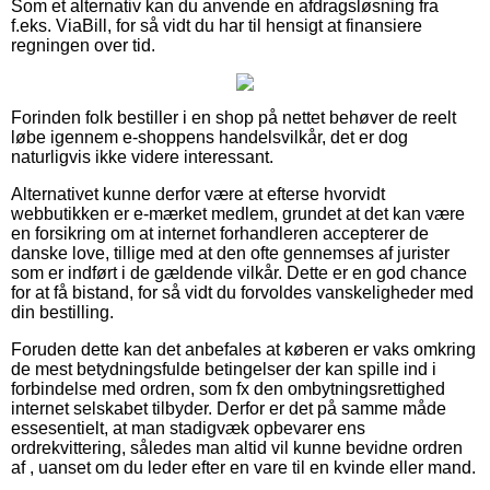
Som et alternativ kan du anvende en afdragsløsning fra
f.eks. ViaBill, for så vidt du har til hensigt at finansiere
regningen over tid.
Forinden folk bestiller i en shop på nettet behøver de reelt
løbe igennem e-shoppens handelsvilkår, det er dog
naturligvis ikke videre interessant.
Alternativet kunne derfor være at efterse hvorvidt
webbutikken er e-mærket medlem, grundet at det kan være
en forsikring om at internet forhandleren accepterer de
danske love, tillige med at den ofte gennemses af jurister
som er indført i de gældende vilkår. Dette er en god chance
for at få bistand, for så vidt du forvoldes vanskeligheder med
din bestilling.
Foruden dette kan det anbefales at køberen er vaks omkring
de mest betydningsfulde betingelser der kan spille ind i
forbindelse med ordren, som fx den ombytningsrettighed
internet selskabet tilbyder. Derfor er det på samme måde
essesentielt, at man stadigvæk opbevarer ens
ordrekvittering, således man altid vil kunne bevidne ordren
af , uanset om du leder efter en vare til en kvinde eller mand.