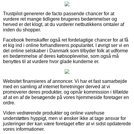
Trustpilot genererer de facto passende chancer for at
vurdere ret mange tidligere brugeres bedømmelser og
herved er det klogt, at du vurderer netbutikkens omtaler af
inden du shopper.
Facebook fremskaffer også ret fordelagtige chancer for at få
et kig ind i online forhandlerens popularitet. I øvrigt ser vi en
del online selskaber i Danmark som tilbyder folk at udforme
en bedømmelse af deres købsoplevelse, som også må
benyttes til at vurdere hvor glade kunderne er.
Websitet finansieres af annoncer. Vi har et fast samarbejde
med en samling af internet forretninger derved at vi
promoverer deres produkter, og opnår kommission i tilfælde
af at en af de besøgende på vores hjemmeside foretager en
ordre.
Viden vedrørende produkter og online varehuse
understøttes hyppigt, men vi ønsker ikke at tage ansvar for
justeringer der kan være foretaget efter at vi sidst opdaterede
vores informationer.