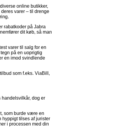
diverse online butikker,
deres varer – til drenge
ring.
ter rabatkoder på Jabra
nemfører dit køb, så man
t varer til salg for en
tegn på en uoprigtig
tter en imod svindlende
tilbud som f.eks. ViaBill,
 handelsvilkår, dog er
ket, som burde være en
yppigt tilses af jurister
lemer i processen med din