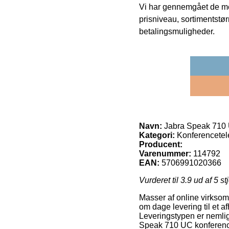
Vi har gennemgået de mes
prisniveau, sortimentstø
betalingsmuligheder.
Navn:
Jabra Speak 710 U
Kategori:
Konferencetel
Producent:
Varenummer:
114792
EAN:
5706991020366
Vurderet til
3.9
ud af 5 st
Masser af online virksom
om dage levering til et a
Leveringstypen er nemlig 
Speak 710 UC konference