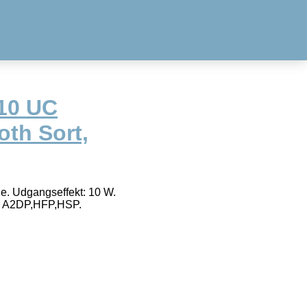
10 UC
oth Sort,
le. Udgangseffekt: 10 W.
er: A2DP,HFP,HSP.