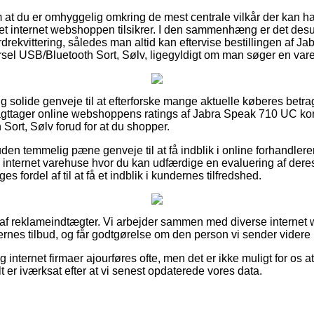
g om at du er omhyggelig omkring de mest centrale vilkår der kan h
urret internet webshoppen tilsikrer. I den sammenhæng er det des
rekvittering, således man altid kan eftervise bestillingen af 
sel USB/Bluetooth Sort, Sølv, ligegyldigt om man søger en vare 
gtig solide genveje til at efterforske mange aktuelle køberes betr
u iagttager online webshoppens ratings af Jabra Speak 710 UC ko
Sort, Sølv forud for at du shopper.
n temmelig pæne genveje til at få indblik i online forhandlere
l internet varehuse hvor du kan udfærdige en evaluering af dere
fordel af til at få et indblik i kundernes tilfredshed.
t af reklameindtægter. Vi arbejder sammen med diverse internet
nes tilbud, og får godtgørelse om den person vi sender videre r
 internet firmaer ajourføres ofte, men det er ikke muligt for os a
t er iværksat efter at vi senest opdaterede vores data.