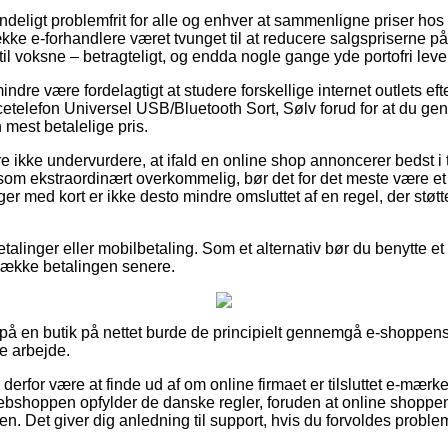
deligt problemfrit for alle og enhver at sammenligne priser hos 
ke e-forhandlere været tvunget til at reducere salgspriserne på 
 til voksne – betragteligt, og endda nogle gange yde portofri leve
ndre være fordelagtigt at studere forskellige internet outlets ef
telefon Universel USB/Bluetooth Sort, Sølv forud for at du gen
 mest betalelige pris.
ikke undervurdere, at ifald en online shop annoncerer bedst i tes
som ekstraordinært overkommelig, bør det for det meste være et 
nger med kort er ikke desto mindre omsluttet af en regel, der stø
etalinger eller mobilbetaling. Som et alternativ bør du benytte et 
l dække betalingen senere.
å en butik på nettet burde de principielt gennemgå e-shoppens
e arbejde.
 derfor være at finde ud af om online firmaet er tilsluttet e-mær
ebshoppen opfylder de danske regler, foruden at online shoppen h
ngen. Det giver dig anledning til support, hvis du forvoldes prob