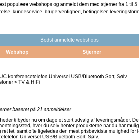
t populære webshops og anmeldt dem med stjerner fra 1 til 5 ud
rrelse, kundeservice, brugervenlighed, betingelser, leveringsfor
Bedst anmeldte webshops
Webshop
Stjerner
C konferencetelefon Universel USB/Bluetooth Sort, Sølv
efoner > TV & HiFi
jerner baseret på
21
anmeldelser
heder tilbyder nu om dage et stort udvalg af leveringsmåder. D
fhentningssted, hvor du selv henter produkterne når du har mulig
ret let, samt ofte ligeledes den mest prisbevidste mulighed for 
telefon Universel USB/Bluetooth Sort, Sølv.