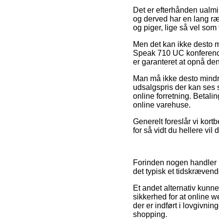
Det er efterhånden ualmin
og derved har en lang ræk
og piger, lige så vel som
Men det kan ikke desto mi
Speak 710 UC konference
er garanteret at opnå den
Man må ikke desto mindre 
udsalgspris der kan ses 
online forretning. Betali
online varehuse.
Generelt foreslår vi kortb
for så vidt du hellere vi
Forinden nogen handler p
det typisk et tidskrævend
Et andet alternativ kunne
sikkerhed for at online w
der er indført i lovgivni
shopping.