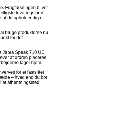
de. Fragtløsningen bliver
lligste leveringsform
 at du opholder dig i
kal bruge produkterne nu
unkt for det
vis Jabra Speak 710 UC
æver at ordren placeres
arbejderne tager hjem.
verves for et fastslået
lfælde – hvad end du bor
l et afhentningssted.