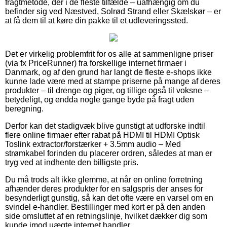
fragtmetode, der i de fleste tilfælde – uafhængig om du
befinder sig ved Næstved, Solrød Strand eller Skælskør – er
at få dem til at køre din pakke til et udleveringssted.
Det er virkelig problemfrit for os alle at sammenligne priser
(via fx PriceRunner) fra forskellige internet firmaer i
Danmark, og af den grund har langt de fleste e-shops ikke
kunne lade være med at stampe priserne på mange af deres
produkter – til drenge og piger, og tillige også til voksne –
betydeligt, og endda nogle gange byde på fragt uden
beregning.
Derfor kan det stadigvæk blive gunstigt at udforske indtil
flere online firmaer efter rabat på HDMI til HDMI Optisk
Toslink extractor/forstærker + 3.5mm audio – Med
strømkabel forinden du placerer ordren, således at man er
tryg ved at indhente den billigste pris.
Du må trods alt ikke glemme, at når en online forretning
afhænder deres produkter for en salgspris der anses for
besynderligt gunstig, så kan det ofte være en varsel om en
svindel e-handler. Bestillinger med kort er på den anden
side omsluttet af en retningslinje, hvilket dækker dig som
kunde imod uægte internet handler.