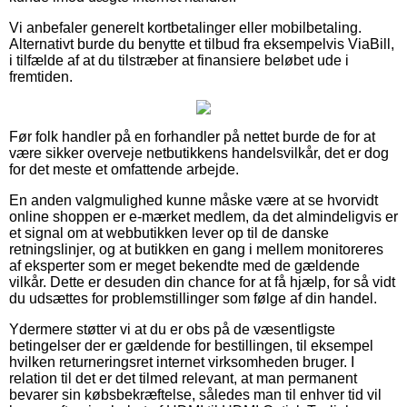
Vi anbefaler generelt kortbetalinger eller mobilbetaling.
Alternativt burde du benytte et tilbud fra eksempelvis ViaBill,
i tilfælde af at du tilstræber at finansiere beløbet ude i
fremtiden.
Før folk handler på en forhandler på nettet burde de for at
være sikker overveje netbutikkens handelsvilkår, det er dog
for det meste et omfattende arbejde.
En anden valgmulighed kunne måske være at se hvorvidt
online shoppen er e-mærket medlem, da det almindeligvis er
et signal om at webbutikken lever op til de danske
retningslinjer, og at butikken en gang i mellem monitoreres
af eksperter som er meget bekendte med de gældende
vilkår. Dette er desuden din chance for at få hjælp, for så vidt
du udsættes for problemstillinger som følge af din handel.
Ydermere støtter vi at du er obs på de væsentligste
betingelser der er gældende for bestillingen, til eksempel
hvilken returneringsret internet virksomheden bruger. I
relation til det er det tilmed relevant, at man permanent
bevarer sin købsbekræftelse, således man til enhver tid vil