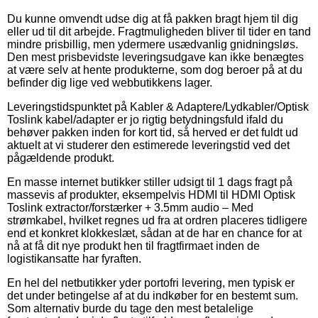
Du kunne omvendt udse dig at få pakken bragt hjem til dig
eller ud til dit arbejde. Fragtmuligheden bliver til tider en tand
mindre prisbillig, men ydermere usædvanlig gnidningsløs.
Den mest prisbevidste leveringsudgave kan ikke benægtes
at være selv at hente produkterne, som dog beroer på at du
befinder dig lige ved webbutikkens lager.
Leveringstidspunktet på Kabler & Adaptere/Lydkabler/Optisk
Toslink kabel/adapter er jo rigtig betydningsfuld ifald du
behøver pakken inden for kort tid, så herved er det fuldt ud
aktuelt at vi studerer den estimerede leveringstid ved det
pågældende produkt.
En masse internet butikker stiller udsigt til 1 dags fragt på
massevis af produkter, eksempelvis HDMI til HDMI Optisk
Toslink extractor/forstærker + 3.5mm audio – Med
strømkabel, hvilket regnes ud fra at ordren placeres tidligere
end et konkret klokkeslæt, sådan at de har en chance for at
nå at få dit nye produkt hen til fragtfirmaet inden de
logistikansatte har fyraften.
En hel del netbutikker yder portofri levering, men typisk er
det under betingelse af at du indkøber for en bestemt sum.
Som alternativ burde du tage den mest betalelige