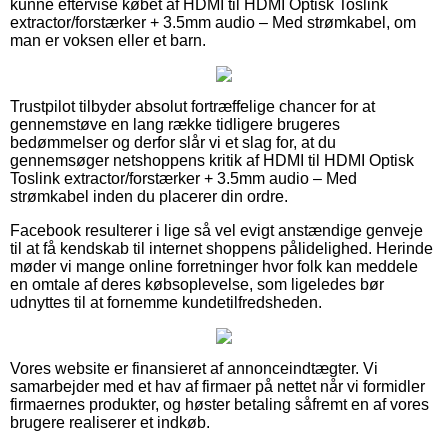
kunne eftervise købet af HDMI til HDMI Optisk Toslink
extractor/forstærker + 3.5mm audio – Med strømkabel, om
man er voksen eller et barn.
Trustpilot tilbyder absolut fortræffelige chancer for at
gennemstøve en lang række tidligere brugeres
bedømmelser og derfor slår vi et slag for, at du
gennemsøger netshoppens kritik af HDMI til HDMI Optisk
Toslink extractor/forstærker + 3.5mm audio – Med
strømkabel inden du placerer din ordre.
Facebook resulterer i lige så vel evigt anstændige genveje
til at få kendskab til internet shoppens pålidelighed. Herinde
møder vi mange online forretninger hvor folk kan meddele
en omtale af deres købsoplevelse, som ligeledes bør
udnyttes til at fornemme kundetilfredsheden.
Vores website er finansieret af annonceindtægter. Vi
samarbejder med et hav af firmaer på nettet når vi formidler
firmaernes produkter, og høster betaling såfremt en af vores
brugere realiserer et indkøb.