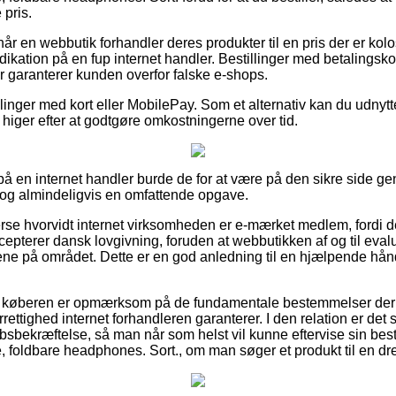
 pris.
r en webbutik forhandler deres produkter til en pris der er kolos
dikation på en fup internet handler. Bestillinger med betalingsko
r garanterer kunden overfor falske e-shops.
illinger med kort eller MobilePay. Som et alternativ kan du udnyt
u higer efter at godtgøre omkostningerne over tid.
r på en internet handler burde de for at være på den sikre sid
 dog almindeligvis en omfattende opgave.
erse hvorvidt internet virksomheden er e-mærket medlem, fordi d
ccepterer dansk lovgivning, foruden at webbutikken af og til ev
rene på området. Dette er en god anledning til en hjælpende hånd,
at køberen er opmærksom på de fundamentale bestemmelser der 
rettighed internet forhandleren garanterer. I den relation er det s
sbekræftelse, så man når som helst vil kunne eftervise sin besti
e, foldbare headphones. Sort., om man søger et produkt til en dre