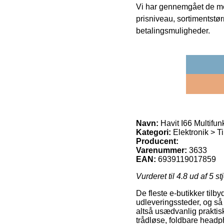
Vi har gennemgået de mes
prisniveau, sortimentstø
betalingsmuligheder.
Navn:
Havit I66 Multifun
Kategori:
Elektronik > T
Producent:
Varenummer:
3633
EAN:
6939119017859
Vurderet til
4.8
ud af 5 st
De fleste e-butikker til
udleveringssteder, og så 
altså usædvanlig praktisk
trådløse, foldbare headp