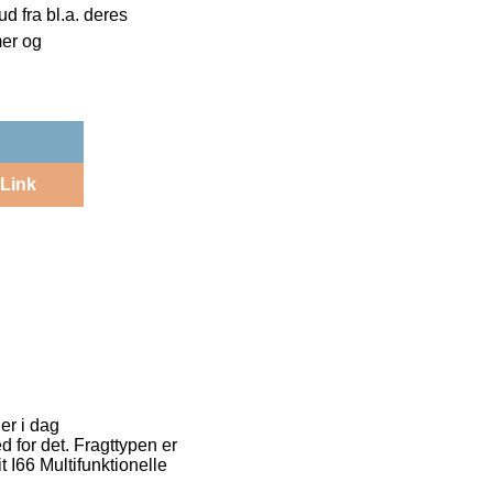
 fra bl.a. deres
mer og
Link
er i dag
d for det. Fragttypen er
t I66 Multifunktionelle