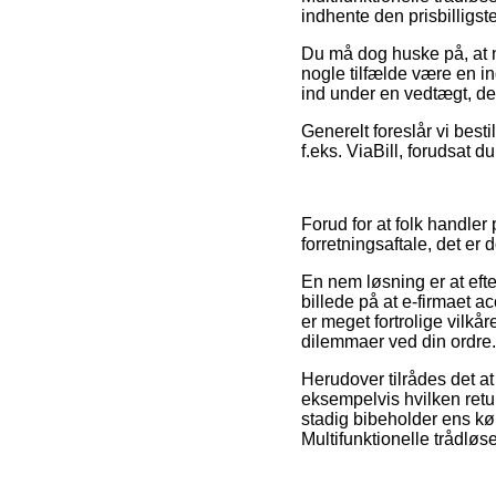
indhente den prisbilligste
Du må dog huske på, at nå
nogle tilfælde være en in
ind under en vedtægt, de
Generelt foreslår vi best
f.eks. ViaBill, forudsat d
Forud for at folk handle
forretningsaftale, det er
En nem løsning er at eft
billede på at e-firmaet a
er meget fortrolige vilkå
dilemmaer ved din ordre.
Herudover tilrådes det 
eksempelvis hvilken retur
stadig bibeholder ens køb
Multifunktionelle trådløs