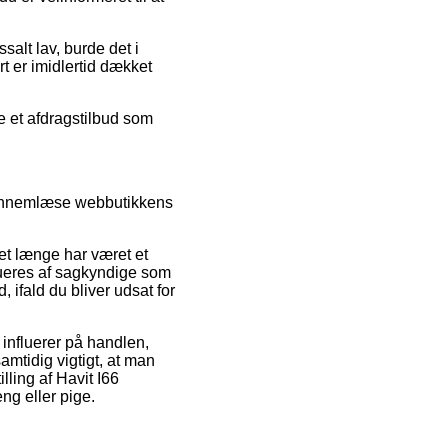
salt lav, burde det i
rt er imidlertid dækket
te et afdragstilbud som
e gennemlæse webbutikkens
et længe har været et
alueres af sagkyndige som
 ifald du bliver udsat for
influerer på handlen,
amtidig vigtigt, at man
lling af Havit I66
ng eller pige.