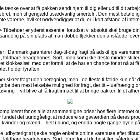
ænke over at få pakken sendt hjem til dig eller ud til dit arbej
bret, men til gengæld usædvanlig smertefri. Den mest betalelige 
te varerne, hvilket nødvendiggør at du er i kort afstand af intern
> Tilbehoer er yderst essentiel forudsat vi absolut skal bruge di
t sandelig på sin plads at man dobbelttjekker den anslåede lever
 i Danmark garanterer dag-til-dag fragt på adskillige varenumr
e, foldbare headphones. Sort., men som ikke desto mindre stiller
t klokkeslæt, med det formål at de har en chance for at nå at få 
let holder fyraften.
er sikrer fragt uden beregning, men i de fleste tilfælde kun når 
ribe den mest letkøbte mulighed for fragt, der tit – uafhængig
vring – vil blive at få fragtfirmaet til at bringe pakken til et afh
ompliceret for os alle at sammenligne priser hos flere internet o
r fundet det uundgåeligt at reducere salgsværdien på deres prod
il kvinder og mænd – helt i bund, og endda nogle gange byde på p
e udbytterigt at tjekke nogle enkelte online varehuse efter tilbud
, foldbare headphones. Sort. forud for at du bestiller, således at d