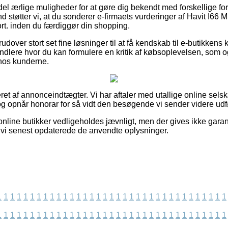
n del ærlige muligheder for at gøre dig bekendt med forskellige 
 støtter vi, at du sonderer e-firmaets vurderinger af Havit I66 Mu
t. inden du færdiggør din shopping.
over stort set fine løsninger til at få kendskab til e-butikkens k
dlere hvor du kan formulere en kritik af købsoplevelsen, som og
hos kunderne.
ret af annonceindtægter. Vi har aftaler med utallige online selsk
g opnår honorar for så vidt den besøgende vi sender videre udfø
nline butikker vedligeholdes jævnligt, men der gives ikke garan
 vi senest opdaterede de anvendte oplysninger.
1
1
1
1
1
1
1
1
1
1
1
1
1
1
1
1
1
1
1
1
1
1
1
1
1
1
1
1
1
1
1
1
1
1
1
1
1
1
1
1
1
1
1
1
1
1
1
1
1
1
1
1
1
1
1
1
1
1
1
1
1
1
1
1
1
1
1
1
1
1