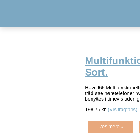
Multifunkti
Sort.
Havit I66 Multifunktione
trådløse høretelefoner h
benyttes i timevis uden
198.75
kr.
(Vis fragtpris)
Læs mere »