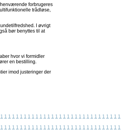
forhenværende forbrugeres
ltifunktionelle trådløse,
undetilfredshed. I øvrigt
så bør benyttes til at
aber hvor vi formidler
rer en bestilling.
tier imod justeringer der
1
1
1
1
1
1
1
1
1
1
1
1
1
1
1
1
1
1
1
1
1
1
1
1
1
1
1
1
1
1
1
1
1
1
1
1
1
1
1
1
1
1
1
1
1
1
1
1
1
1
1
1
1
1
1
1
1
1
1
1
1
1