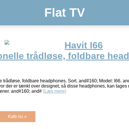
Flat TV
Havit I66
onelle trådløse, foldbare he
lle trådløse, foldbare headphones. Sort. and#160; Model: I66. an
vor der er tænkt over designet, så disse headphones, kan tages
 gener. and#160; and#
(Læs mere)
Køb nu »