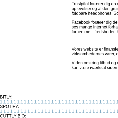
Trustpilot forærer dig e
oplevelser og af den grund
foldbare headphones. Sor
Facebook forærer dig derud
ses mange internet forhan
fornemme tilfredsheden 
Vores website er finansie
virksomhedernes varer, o
Viden omkring tilbud og o
kan være iværksat siden
BITLY:
1
1
1
1
1
1
1
1
1
1
1
1
1
1
1
1
1
1
1
1
1
1
1
1
1
1
1
1
1
1
1
1
1
1
SPOTIFY:
1
1
1
1
1
1
1
1
1
1
1
1
1
1
1
1
1
1
1
1
1
1
1
1
1
1
1
1
1
1
1
1
1
1
CUTTLY BIO: