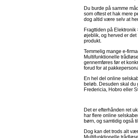
Du burde på samme måde t
som oftest et hak mere pe
dog altid være selv at hen
Fragttiden på Elektronik 
øjeblik, og herved er de
produkt.
Temmelig mange e-firmaer
Multifunktionelle trådløs
gennemføres før et konkre
forud for at pakkepersona
En hel del online selskab
beløb. Desuden skal du g
Fredericia, Hobro eller Stø
Det er efterhånden ret uk
har flere online selskabe
børn, og samtidig også t
Dog kan det trods alt vær
Multifunktionelle trådløse