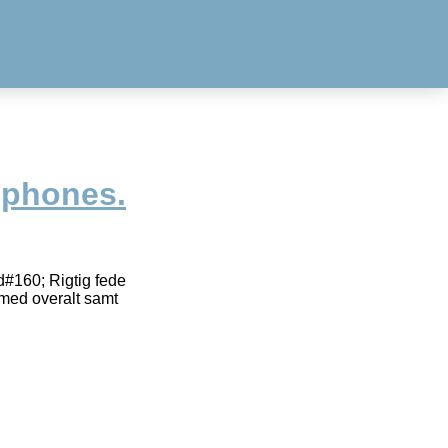
adphones.
d#160; Rigtig fede
 med overalt samt