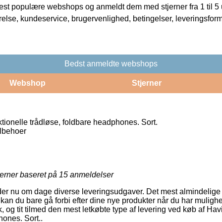
t populære webshops og anmeldt dem med stjerner fra 1 til 5 ud
rrelse, kundeservice, brugervenlighed, betingelser, leveringsfor
Bedst anmeldte webshops
Webshop
Stjerner
ktionelle trådløse, foldbare headphones. Sort.
ilbehoer
jerner baseret på
15
anmeldelser
byder nu om dage diverse leveringsudgaver. Det mest almindelige 
kan du bare gå forbi efter dine nye produkter når du har mulighe
, og tit tilmed den mest letkøbte type af levering ved køb af Havi
hones. Sort..