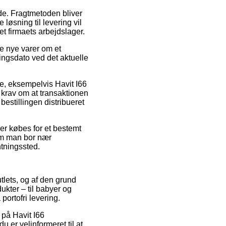
de. Fragtmetoden bliver
løsning til levering vil
et firmaets arbejdslager.
ne nye varer om et
ingsdato ved det aktuelle
e, eksempelvis Havit I66
 krav om at transaktionen
bestillingen distribueret
der købes for et bestemt
 om man bor nær
entningssted.
utlets, og af den grund
ukter – til babyer og
ortofri levering.
 på Havit I66
u er velinformeret til at