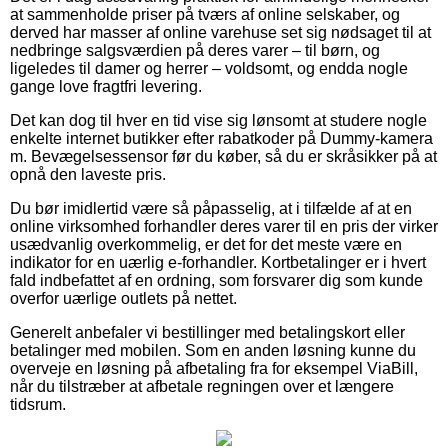
at sammenholde priser på tværs af online selskaber, og
derved har masser af online varehuse set sig nødsaget til at
nedbringe salgsværdien på deres varer – til børn, og
ligeledes til damer og herrer – voldsomt, og endda nogle
gange love fragtfri levering.
Det kan dog til hver en tid vise sig lønsomt at studere nogle
enkelte internet butikker efter rabatkoder på Dummy-kamera
m. Bevægelsessensor før du køber, så du er skråsikker på at
opnå den laveste pris.
Du bør imidlertid være så påpasselig, at i tilfælde af at en
online virksomhed forhandler deres varer til en pris der virker
usædvanlig overkommelig, er det for det meste være en
indikator for en uærlig e-forhandler. Kortbetalinger er i hvert
fald indbefattet af en ordning, som forsvarer dig som kunde
overfor uærlige outlets på nettet.
Generelt anbefaler vi bestillinger med betalingskort eller
betalinger med mobilen. Som en anden løsning kunne du
overveje en løsning på afbetaling fra for eksempel ViaBill,
når du tilstræber at afbetale regningen over et længere
tidsrum.