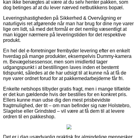
kan ikke benægtes at være at du selv henter pakken, som
dog betinges af at du lever nærved netbutikkens bopæl.
Leveringshastigheden på Sikkerhed & Overvågning er
naturligvis ret afgørende når man har brug for dine nye varer
lige om lidt, så med det formål er det nemlig væsentligt at
man kigger nærmere på leveringstiden for det respektive
produkt.
En hel del e-forretninger frembyder levering efter en enkelt
hverdag på mange produkter, eksempelvis Dummy-kamera
m. Bevægelsessensor, men som imidlertid tager
udgangspunkt i at bestillingen laves inden et bestemt
tidspunkt, således at de har udsigt til at kunne nå at få de
nye varer ordnet forud for at pakkemedarbejderne får fri.
Enkelte netshops tilbyder gratis fragt, men i mange tilfælde
er det kun gældende hvis der bestilles for en konkret pris.
Ellers kunne man udse dig den mest prisbevidste
fragtmulighed, der tit – om man befinder sig nær Holstebro,
Slagelse eller Grindsted – vil være at få dem til at levere
ordren til en pakkeshop.
Det er i dag usædvanlig praktisk for almindelige mennesker