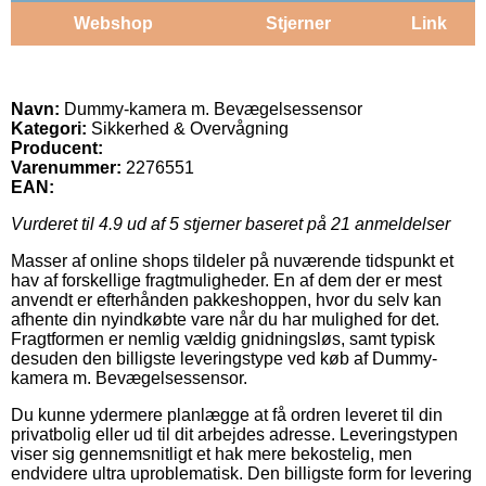
Webshop
Stjerner
Link
Navn:
Dummy-kamera m. Bevægelsessensor
Kategori:
Sikkerhed & Overvågning
Producent:
Varenummer:
2276551
EAN:
Vurderet til
4.9
ud af 5 stjerner baseret på
21
anmeldelser
Masser af online shops tildeler på nuværende tidspunkt et
hav af forskellige fragtmuligheder. En af dem der er mest
anvendt er efterhånden pakkeshoppen, hvor du selv kan
afhente din nyindkøbte vare når du har mulighed for det.
Fragtformen er nemlig vældig gnidningsløs, samt typisk
desuden den billigste leveringstype ved køb af Dummy-
kamera m. Bevægelsessensor.
Du kunne ydermere planlægge at få ordren leveret til din
privatbolig eller ud til dit arbejdes adresse. Leveringstypen
viser sig gennemsnitligt et hak mere bekostelig, men
endvidere ultra uproblematisk. Den billigste form for levering