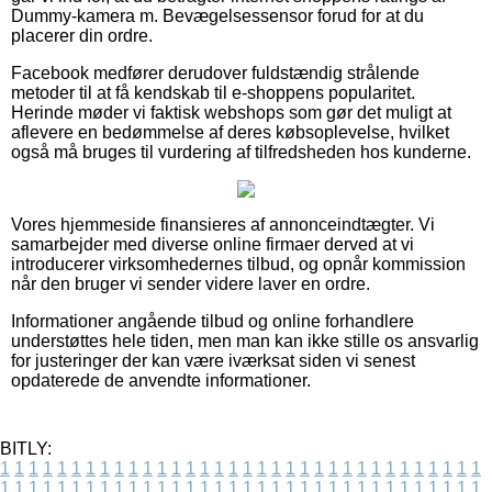
Dummy-kamera m. Bevægelsessensor forud for at du
placerer din ordre.
Facebook medfører derudover fuldstændig strålende
metoder til at få kendskab til e-shoppens popularitet.
Herinde møder vi faktisk webshops som gør det muligt at
aflevere en bedømmelse af deres købsoplevelse, hvilket
også må bruges til vurdering af tilfredsheden hos kunderne.
Vores hjemmeside finansieres af annonceindtægter. Vi
samarbejder med diverse online firmaer derved at vi
introducerer virksomhedernes tilbud, og opnår kommission
når den bruger vi sender videre laver en ordre.
Informationer angående tilbud og online forhandlere
understøttes hele tiden, men man kan ikke stille os ansvarlig
for justeringer der kan være iværksat siden vi senest
opdaterede de anvendte informationer.
BITLY:
1
1
1
1
1
1
1
1
1
1
1
1
1
1
1
1
1
1
1
1
1
1
1
1
1
1
1
1
1
1
1
1
1
1
1
1
1
1
1
1
1
1
1
1
1
1
1
1
1
1
1
1
1
1
1
1
1
1
1
1
1
1
1
1
1
1
1
1