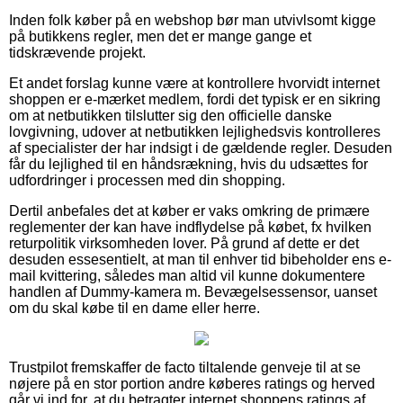
Inden folk køber på en webshop bør man utvivlsomt kigge
på butikkens regler, men det er mange gange et
tidskrævende projekt.
Et andet forslag kunne være at kontrollere hvorvidt internet
shoppen er e-mærket medlem, fordi det typisk er en sikring
om at netbutikken tilslutter sig den officielle danske
lovgivning, udover at netbutikken lejlighedsvis kontrolleres
af specialister der har indsigt i de gældende regler. Desuden
får du lejlighed til en håndsrækning, hvis du udsættes for
udfordringer i processen med din shopping.
Dertil anbefales det at køber er vaks omkring de primære
reglementer der kan have indflydelse på købet, fx hvilken
returpolitik virksomheden lover. På grund af dette er det
desuden essesentielt, at man til enhver tid bibeholder ens e-
mail kvittering, således man altid vil kunne dokumentere
handlen af Dummy-kamera m. Bevægelsessensor, uanset
om du skal købe til en dame eller herre.
Trustpilot fremskaffer de facto tiltalende genveje til at se
nøjere på en stor portion andre køberes ratings og herved
går vi ind for, at du betragter internet shoppens ratings af