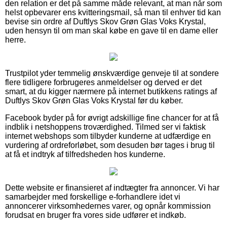
den relation er det på samme måde relevant, at man når som
helst opbevarer ens kvitteringsmail, så man til enhver tid kan
bevise sin ordre af Duftlys Skov Grøn Glas Voks Krystal,
uden hensyn til om man skal købe en gave til en dame eller
herre.
Trustpilot yder temmelig ønskværdige genveje til at sondere
flere tidligere forbrugeres anmeldelser og derved er det
smart, at du kigger nærmere på internet butikkens ratings af
Duftlys Skov Grøn Glas Voks Krystal før du køber.
Facebook byder på for øvrigt adskillige fine chancer for at få
indblik i netshoppens troværdighed. Tilmed ser vi faktisk
internet webshops som tilbyder kunderne at udfærdige en
vurdering af ordreforløbet, som desuden bør tages i brug til
at få et indtryk af tilfredsheden hos kunderne.
Dette website er finansieret af indtægter fra annoncer. Vi har
samarbejder med forskellige e-forhandlere idet vi
annoncerer virksomhedernes varer, og opnår kommission
forudsat en bruger fra vores side udfører et indkøb.