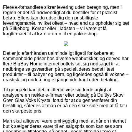
Flere e-forhandlere sikrer levering uden beregning, men i
reglen er det så nødvendigt at du bestiller for et præcist
beløb. Ellers kan du udse dig den prisbilligste
leveringsmanér, hvilket oftest – hvad end du opholder sig tæt
på Silkeborg, Korsør eller Hadsten – vil være at få
fragtfirmaet til at køre ordren til en pakkeshop.
Det er jo efterhånden ualmindeligt ligetil for købere at
sammenholde priser hos diverse webbutikker, og derved har
flere BigBuy Home internet outlets set sig nødsaget til at
nedbringe salgsværdien på specielt deres bedst i test
produkter – til babyer og børn, og ligeledes også til voksne –
drastisk, og endda nogle gange yde fragt uden betaling.
Til gengæld kan det imidlertid vise sig fordelagtigt at
analysere en række e-firmaer efter udsalg på Duftlys Skov
Grøn Glas Voks Krystal forud for at du gennemfører din
bestilling, således at man er på den sikre side med at få fat i
den skarpeste pris.
Man skal alligevel være omhyggelig med, at når en internet
butik sælger deres varer til en salgspris som kan ses som
ubegribelig tiltalende, så er det i nogle tilfælde være et