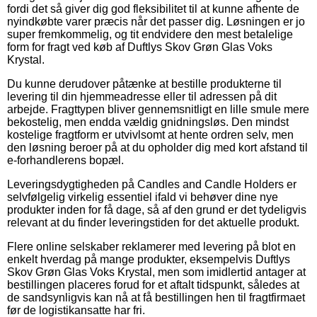
fordi det så giver dig god fleksibilitet til at kunne afhente de
nyindkøbte varer præcis når det passer dig. Løsningen er jo
super fremkommelig, og tit endvidere den mest betalelige
form for fragt ved køb af Duftlys Skov Grøn Glas Voks
Krystal.
Du kunne derudover påtænke at bestille produkterne til
levering til din hjemmeadresse eller til adressen på dit
arbejde. Fragttypen bliver gennemsnitligt en lille smule mere
bekostelig, men endda vældig gnidningsløs. Den mindst
kostelige fragtform er utvivlsomt at hente ordren selv, men
den løsning beroer på at du opholder dig med kort afstand til
e-forhandlerens bopæl.
Leveringsdygtigheden på Candles and Candle Holders er
selvfølgelig virkelig essentiel ifald vi behøver dine nye
produkter inden for få dage, så af den grund er det tydeligvis
relevant at du finder leveringstiden for det aktuelle produkt.
Flere online selskaber reklamerer med levering på blot en
enkelt hverdag på mange produkter, eksempelvis Duftlys
Skov Grøn Glas Voks Krystal, men som imidlertid antager at
bestillingen placeres forud for et aftalt tidspunkt, således at
de sandsynligvis kan nå at få bestillingen hen til fragtfirmaet
før de logistikansatte har fri.