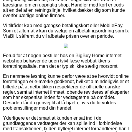
faresignal om en uoprigtig shop. Handler med kort er trods
alt en del af en retningslinje, hvilket dækker dig som kunde
overfor uærlige online firmaer.
Vi tilråder køb med gængse betalingskort eller MobilePay.
Som et alternativ kan du vælge en afbetalingsordning som fx
ViaBill, såfremt du vil afbetale prisen over en periode.
Forud for at nogen bestiller hos en BigBuy Home internet
webshop behøver de uden tvivl læse webbutikkens
forretningsaftale, men det er typisk ikke særlig morsomt.
En nemmere løsning kunne derfor være at se hvorvidt online
forretningen er e-mærke godkendt, hvilket almindeligvis er et
billede på at netbutikken respekterer de officielle danske
regler, samt at internet firmaet løbende revideres af eksperter
som har ekspertise inden for vedtægterne på området.
Desuden får du genvej til at få hjælp, hvis du forvoldes
problemstillinger med din handel.
Yderligere er det smart at kunden er sat ind i de
grundlæggende vedtægter der kan spille ind i forbindelse
med transaktionen, fx den bytteret internet forhandleren har. I