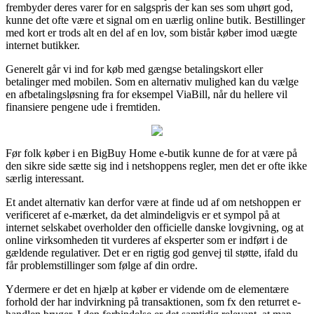
frembyder deres varer for en salgspris der kan ses som uhørt god,
kunne det ofte være et signal om en uærlig online butik. Bestillinger
med kort er trods alt en del af en lov, som bistår køber imod uægte
internet butikker.
Generelt går vi ind for køb med gængse betalingskort eller
betalinger med mobilen. Som en alternativ mulighed kan du vælge
en afbetalingsløsning fra for eksempel ViaBill, når du hellere vil
finansiere pengene ude i fremtiden.
Før folk køber i en BigBuy Home e-butik kunne de for at være på
den sikre side sætte sig ind i netshoppens regler, men det er ofte ikke
særlig interessant.
Et andet alternativ kan derfor være at finde ud af om netshoppen er
verificeret af e-mærket, da det almindeligvis er et sympol på at
internet selskabet overholder den officielle danske lovgivning, og at
online virksomheden tit vurderes af eksperter som er indført i de
gældende regulativer. Det er en rigtig god genvej til støtte, ifald du
får problemstillinger som følge af din ordre.
Ydermere er det en hjælp at køber er vidende om de elementære
forhold der har indvirkning på transaktionen, som fx den returret e-