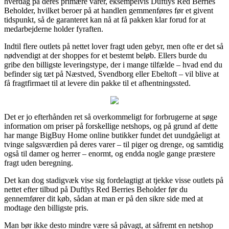
hverdag på deres primære varer, eksempelvis Duftlys Red Berries
Beholder, hvilket beroer på at handlen gemmenføres før et givent
tidspunkt, så de garanteret kan nå at få pakken klar forud for at
medarbejderne holder fyraften.
Indtil flere outlets på nettet lover fragt uden gebyr, men ofte er det så
nødvendigt at der shoppes for et bestemt beløb. Ellers burde du
gribe den billigste leveringstype, der i mange tilfælde – hvad end du
befinder sig tæt på Næstved, Svendborg eller Ebeltoft – vil blive at
få fragtfirmaet til at levere din pakke til et afhentningssted.
Det er jo efterhånden ret så overkommeligt for forbrugerne at søge
information om priser på forskellige netshops, og på grund af dette
har mange BigBuy Home online butikker fundet det uundgåeligt at
tvinge salgsværdien på deres varer – til piger og drenge, og samtidig
også til damer og herrer – enormt, og endda nogle gange præstere
fragt uden beregning.
Det kan dog stadigvæk vise sig fordelagtigt at tjekke visse outlets på
nettet efter tilbud på Duftlys Red Berries Beholder før du
gennemfører dit køb, sådan at man er på den sikre side med at
modtage den billigste pris.
Man bør ikke desto mindre være så påvagt, at såfremt en netshop