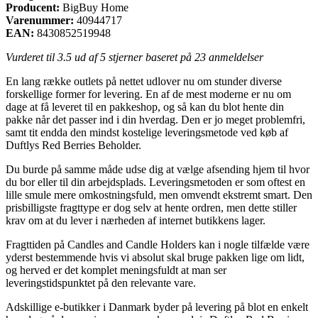
Producent:
BigBuy Home
Varenummer:
40944717
EAN:
8430852519948
Vurderet til
3.5
ud af 5 stjerner baseret på
23
anmeldelser
En lang række outlets på nettet udlover nu om stunder diverse
forskellige former for levering. En af de mest moderne er nu om
dage at få leveret til en pakkeshop, og så kan du blot hente din
pakke når det passer ind i din hverdag. Den er jo meget problemfri,
samt tit endda den mindst kostelige leveringsmetode ved køb af
Duftlys Red Berries Beholder.
Du burde på samme måde udse dig at vælge afsending hjem til hvor
du bor eller til din arbejdsplads. Leveringsmetoden er som oftest en
lille smule mere omkostningsfuld, men omvendt ekstremt smart. Den
prisbilligste fragttype er dog selv at hente ordren, men dette stiller
krav om at du lever i nærheden af internet butikkens lager.
Fragttiden på Candles and Candle Holders kan i nogle tilfælde være
yderst bestemmende hvis vi absolut skal bruge pakken lige om lidt,
og herved er det komplet meningsfuldt at man ser
leveringstidspunktet på den relevante vare.
Adskillige e-butikker i Danmark byder på levering på blot en enkelt