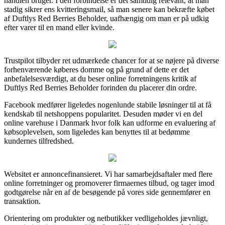
handlen bruger. I den forbindelse er det samtidig relevant, at man
stadig sikrer ens kvitteringsmail, så man senere kan bekræfte købet
af Duftlys Red Berries Beholder, uafhængig om man er på udkig
efter varer til en mand eller kvinde.
Trustpilot tilbyder ret udmærkede chancer for at se nøjere på diverse
forhenværende køberes domme og på grund af dette er det
anbefalelsesværdigt, at du beser online forretningens kritik af
Duftlys Red Berries Beholder forinden du placerer din ordre.
Facebook medfører ligeledes nogenlunde stabile løsninger til at få
kendskab til netshoppens popularitet. Desuden møder vi en del
online varehuse i Danmark hvor folk kan udforme en evaluering af
købsoplevelsen, som ligeledes kan benyttes til at bedømme
kundernes tilfredshed.
Websitet er annoncefinansieret. Vi har samarbejdsaftaler med flere
online forretninger og promoverer firmaernes tilbud, og tager imod
godtgørelse når en af de besøgende på vores side gennemfører en
transaktion.
Orientering om produkter og netbutikker vedligeholdes jævnligt,