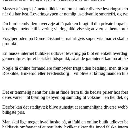
Masser af shops på nettet tildeler nu om stunder diverse leveringsmetode
når du har lyst. Leveringstypen er nemlig usædvanlig smertefri, og 
Du burde endvidere overveje at få pakken bragt til din private bopæl 
kostelige metode til levering vil dog altid vise sig at være at hente ord
Fragtperioden på Dome Diskant er naturligvis super vital når vi skal b
produkt.
En masse internet butikker udlover levering på blot en enkelt hverda
gennemføres før et fastslået tidspunkt, så at de garanteret kan nå at få
Nogle få online forhandlere frembyder fragt uden betaling, men tit kr
Roskilde, Birkerød eller Fredensborg – vil blive at få fragtmanden til at
Det er temmelig nemt for alle at finde frem til de bedste priser hos fo
deres varer – til børn og babyer, og samtidig til voksne – en hel del, 
Derfor kan det stadigvæk blive gunstigt at sammenligne diverse webb
billigste pris.
Man skal lige meget hvad huske på, at ifald en online butik udlover bed
heldigvis omfavnet af et regulativ, hvilket sikrer dig imod falske inte