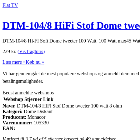
Flat TV
DTM-104/8 HiFi Stof Dome twee
DTM-104/8 Hi-FI Soft Dome tweeter 100 Watt 100 Watt max45 W
229
kr.
(Vis fragtpris)
Læs mere »
Køb nu »
Vi har gennemgået de mest populære webshops og anmeldt dem med stjern
betalingsmuligheder.
Bedst anmeldte webshops
Webshop
Stjerner
Link
Navn:
DTM-104/8 HiFi Stof Dome tweeter 100 watt 8 ohm
Kategori:
Dome Diskant
Producent:
Monacor
Varenummer:
105330
EAN:
Vurderet til
3.7
ud af 5 stjerner baseret på
49
anmeldelser