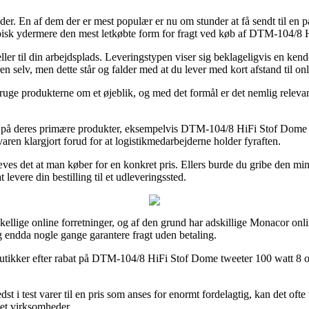
r. En af dem der er mest populær er nu om stunder at få sendt til en pakke
typisk ydermere den mest letkøbte form for fragt ved køb af DTM-104/8
eller til din arbejdsplads. Leveringstypen viser sig beklageligvis en 
ren selv, men dette står og falder med at du lever med kort afstand til on
ruge produkterne om et øjeblik, og med det formål er det nemlig relevan
g på deres primære produkter, eksempelvis DTM-104/8 HiFi Stof Dome tw
 varen klargjort forud for at logistikmedarbejderne holder fyraften.
æves det at man køber for en konkret pris. Ellers burde du gribe den mi
 levere din bestilling til et udleveringssted.
rskellige online forretninger, og af den grund har adskillige Monacor onl
og endda nogle gange garantere fragt uden betaling.
utikker efter rabat på DTM-104/8 HiFi Stof Dome tweeter 100 watt 8 oh
st i test varer til en pris som anses for enormt fordelagtig, kan det of
rnet virksomheder.