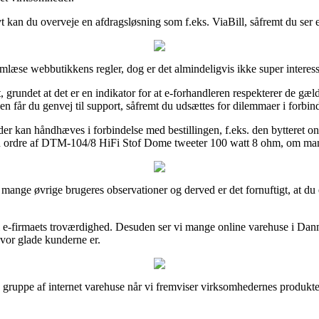
vt kan du overveje en afdragsløsning som f.eks. ViaBill, såfremt du ser en
læse webbutikkens regler, dog er det almindeligvis ikke super interess
rundet at det er en indikator for at e-forhandleren respekterer de gæl
en får du genvej til support, såfremt du udsættes for dilemmaer i forbin
der kan håndhæves i forbindelse med bestillingen, f.eks. den bytteret onli
e sin ordre af DTM-104/8 HiFi Stof Dome tweeter 100 watt 8 ohm, om man 
nske mange øvrige brugeres observationer og derved er det fornuftigt, 
igt i e-firmaets troværdighed. Desuden ser vi mange online varehuse i D
hvor glade kunderne er.
 gruppe af internet varehuse når vi fremviser virksomhedernes produkter