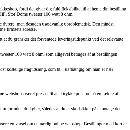
shop, fordi det giver dig fuld fleksibilitet til at hente din bestilling
 HiFi Stof Dome tweeter 100 watt 8 ohm.
kende dyrere, men desuden usædvanlig uproblematisk. Den mindst
line firmaets adresse.
t at du gransker det forventede leveringstidspunkt ved det relevante
eeter 100 watt 8 ohm, som alligevel betinges af at bestillingen
ndst kostelige fragtløsning, som tit – uafhængig om man er nær
ine webshops været presset til at at trykke priserne på en række af
m forinden du køber, således at du er skudsikker på at antage den
te være en varsel om en uærlig online webshop. Bestillinger med kort er