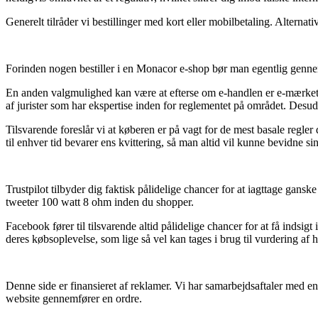
Generelt tilråder vi bestillinger med kort eller mobilbetaling. Alternati
Forinden nogen bestiller i en Monacor e-shop bør man egentlig gennem
En anden valgmulighed kan være at efterse om e-handlen er e-mærket, g
af jurister som har ekspertise inden for reglementet på området. Desud
Tilsvarende foreslår vi at køberen er på vagt for de mest basale regler 
til enhver tid bevarer ens kvittering, så man altid vil kunne bevidn
Trustpilot tilbyder dig faktisk pålidelige chancer for at iagttage ga
tweeter 100 watt 8 ohm inden du shopper.
Facebook fører til tilsvarende altid pålidelige chancer for at få inds
deres købsoplevelse, som lige så vel kan tages i brug til vurdering af 
Denne side er finansieret af reklamer. Vi har samarbejdsaftaler med en
website gennemfører en ordre.