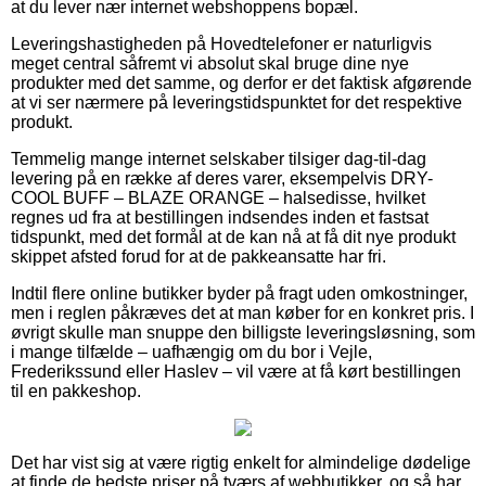
at du lever nær internet webshoppens bopæl.
Leveringshastigheden på Hovedtelefoner er naturligvis
meget central såfremt vi absolut skal bruge dine nye
produkter med det samme, og derfor er det faktisk afgørende
at vi ser nærmere på leveringstidspunktet for det respektive
produkt.
Temmelig mange internet selskaber tilsiger dag-til-dag
levering på en række af deres varer, eksempelvis DRY-
COOL BUFF – BLAZE ORANGE – halsedisse, hvilket
regnes ud fra at bestillingen indsendes inden et fastsat
tidspunkt, med det formål at de kan nå at få dit nye produkt
skippet afsted forud for at de pakkeansatte har fri.
Indtil flere online butikker byder på fragt uden omkostninger,
men i reglen påkræves det at man køber for en konkret pris. I
øvrigt skulle man snuppe den billigste leveringsløsning, som
i mange tilfælde – uafhængig om du bor i Vejle,
Frederikssund eller Haslev – vil være at få kørt bestillingen
til en pakkeshop.
Det har vist sig at være rigtig enkelt for almindelige dødelige
at finde de bedste priser på tværs af webbutikker, og så har