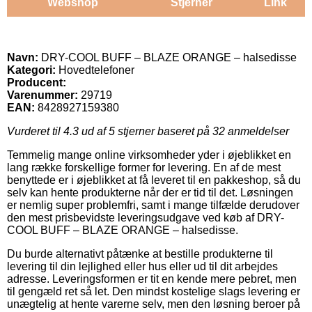
Webshop
Stjerner
Link
Navn:
DRY-COOL BUFF – BLAZE ORANGE – halsedisse
Kategori:
Hovedtelefoner
Producent:
Varenummer:
29719
EAN:
8428927159380
Vurderet til
4.3
ud af 5 stjerner baseret på
32
anmeldelser
Temmelig mange online virksomheder yder i øjeblikket en
lang række forskellige former for levering. En af de mest
benyttede er i øjeblikket at få leveret til en pakkeshop, så du
selv kan hente produkterne når der er tid til det. Løsningen
er nemlig super problemfri, samt i mange tilfælde derudover
den mest prisbevidste leveringsudgave ved køb af DRY-
COOL BUFF – BLAZE ORANGE – halsedisse.
Du burde alternativt påtænke at bestille produkterne til
levering til din lejlighed eller hus eller ud til dit arbejdes
adresse. Leveringsformen er tit en kende mere pebret, men
til gengæld ret så let. Den mindst kostelige slags levering er
unægtelig at hente varerne selv, men den løsning beroer på