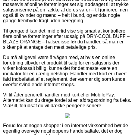
massevis af online forretninger set sig nødsaget til at trykke
salgspriserne på en række af deres varer – til juniorer, men
også til kvinder og mænd – helt i bund, og endda nogle
gange frembyde fragt uden beregning.
Til gengæld kan det imidlertid vise sig smart at kontrollere
flere online forretninger efter udsalg på DRY-COOL BUFF –
BLAZE ORANGE – halsedisse før du handler, så man er
sikker på at antage den mest betalelige pris.
Du må alligevel være årvågen med, at hvis en online
forretning tilbyder et produkt til salg for en salgspris der
virker kolossalt billig, kunne det for det meste være en
indikator for en uærlig netshop. Handler med kort er i hvert
fald indbefattet af et reglement, der værner dig som kunde
overfor svindlende internet shops.
Vi tilråder generelt handler med kort eller MobilePay.
Alternativt kan du drage fordel af en afdragsordning fra f.eks.
ViaBill, forudsat du vil dække pengene senere.
Forud for at nogen shopper i en internet virksomhed bør de
egentlig overveje netshoppens handelsaftale, det er dog