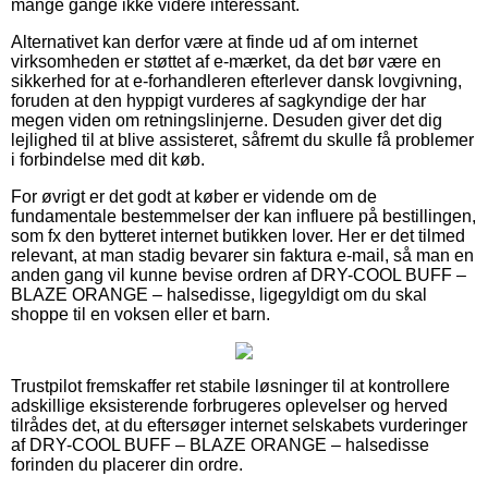
mange gange ikke videre interessant.
Alternativet kan derfor være at finde ud af om internet
virksomheden er støttet af e-mærket, da det bør være en
sikkerhed for at e-forhandleren efterlever dansk lovgivning,
foruden at den hyppigt vurderes af sagkyndige der har
megen viden om retningslinjerne. Desuden giver det dig
lejlighed til at blive assisteret, såfremt du skulle få problemer
i forbindelse med dit køb.
For øvrigt er det godt at køber er vidende om de
fundamentale bestemmelser der kan influere på bestillingen,
som fx den bytteret internet butikken lover. Her er det tilmed
relevant, at man stadig bevarer sin faktura e-mail, så man en
anden gang vil kunne bevise ordren af DRY-COOL BUFF –
BLAZE ORANGE – halsedisse, ligegyldigt om du skal
shoppe til en voksen eller et barn.
Trustpilot fremskaffer ret stabile løsninger til at kontrollere
adskillige eksisterende forbrugeres oplevelser og herved
tilrådes det, at du eftersøger internet selskabets vurderinger
af DRY-COOL BUFF – BLAZE ORANGE – halsedisse
forinden du placerer din ordre.