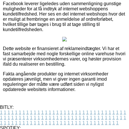
Facebook leverer ligeledes uden sammenligning gunstige
muligheder for at få indtryk af internet webshoppens
kundetilfredshed. Her ses en del internet webshops hvor det
er muligt at frembringe en anmeldelse af ordreforløbet,
hvilket tillige bør tages i brug til at tage stilling til
kundetilfredsheden.
Dette website er finansieret af reklameindtægter. Vi har et
fast samarbejde med nogle forskellige online varehuse hvori
vi præsenterer virksomhedernes varer, og høster provision
ifald du realiserer en bestilling.
Fakta angående produkter og internet virksomheder
opdateres jævnligt, men vi giver ingen garanti imod
reguleringer der måtte være udført siden vi nyligst
opdaterede websitets informationer.
BITLY:
1
1
1
1
1
1
1
1
1
1
1
1
1
1
1
1
1
1
1
1
1
1
1
1
1
1
1
1
1
1
1
1
1
1
1
1
1
1
1
1
1
1
1
1
1
1
1
1
1
1
1
1
1
1
1
1
1
1
1
1
1
1
1
1
1
1
1
1
1
1
1
1
1
1
1
1
1
1
1
1
1
1
1
1
1
1
1
1
1
1
1
1
1
1
1
1
1
1
1
1
SPOTIFY: