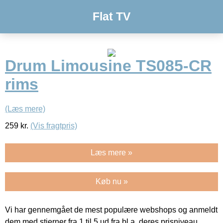
Flat TV
Drum Limousine TS085-CR
rims
(Læs mere)
259
kr.
(Vis fragtpris)
Læs mere »
Køb nu »
Vi har gennemgået de mest populære webshops og anmeldt
dem med stjerner fra 1 til 5 ud fra bl.a. deres prisniveau,