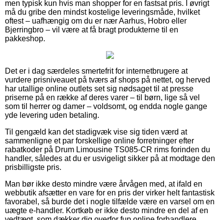
men typisk kun hvis man shopper for en fastsat pris. I øvrigt
må du gribe den mindst kostelige leveringsmåde, hvilket
oftest – uafhængig om du er nær Aarhus, Hobro eller
Bjerringbro – vil være at få bragt produkterne til en
pakkeshop.
Det er i dag særdeles smertefrit for internetbrugere at
vurdere prisniveauet på tværs af shops på nettet, og herved
har utallige online outlets set sig nødsaget til at presse
priserne på en række af deres varer – til børn, lige så vel
som til herrer og damer – voldsomt, og endda nogle gange
yde levering uden betaling.
Til gengæld kan det stadigvæk vise sig tiden værd at
sammenligne et par forskellige online forretninger efter
rabatkoder på Drum Limousine TS085-CR rims forinden du
handler, således at du er usvigeligt sikker på at modtage den
prisbilligste pris.
Man bør ikke desto mindre være årvågen med, at ifald en
webbutik afsætter en vare for en pris der virker helt fantastisk
favorabel, så burde det i nogle tilfælde være en varsel om en
uægte e-handler. Kortkøb er ikke desto mindre en del af en
vedtægt, som dækker dig overfor fup online forhandlere.