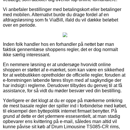
Vi anbefaler bestillinger med betalingskort eller betalinger
med mobilen. Alternativt burde du drage fordel af en
afdragsløsning som fx ViaBill, ifald du vil dække beløbet
over en periode.
Inden folk handler hos en forhandler på nettet bør man
faktisk gennemlæse shoppens regler, det er dog normalt
ikke særlig interessant.
En nemmere løsning er at undersøge hvorvidt online
shoppen er støttet af e-mærket, som kan være en sikkerhed
for at webbutikken opretholder de officielle regler, foruden at
e-forretningen løbende føres tilsyn med af sagkyndige der
har indsigt i reglerne. Derudover tilbydes du genvej til at få
assistance, for så vidt du møder besvær ved din bestilling.
Yderligere er det klogt at du er oppe på mærkerne omkring
de mest basale regler der spiller ind i forbindelse med købet,
til eksempel den byttepolitik internet firmaet benytter. På
grund af dette er det ydermere essesentielt, at man stadig
opbevarer ens kvittering på e-mail, således man altid vil
kunne påvise sit køb af Drum Limousine TS085-CR rims,