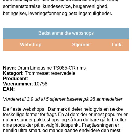
sortimentstørrelse, kundeservice, brugervenlighed,
betingelser, leveringsformer og betalingsmuligheder.
Bedst anmeldte webshops
Webshop
Stjerner
Link
Navn:
Drum Limousine TS085-CR rims
Kategori:
Trommesæt reservedele
Producent:
Varenummer:
10758
EAN:
Vurderet til
3.9
ud af 5 stjerner baseret på
28
anmeldelser
De fleste webshops i Danmark tildeler heldigvis en række
forskellige former for fragt. En af dem der er mest populær er
nu om stunder pakkeshops, og så kan du bare gå forbi efter
dine produkter på et valgfrit tidspunkt. Fragtløsningen er
nemlig ultra smart, og mange gange endvidere den mest