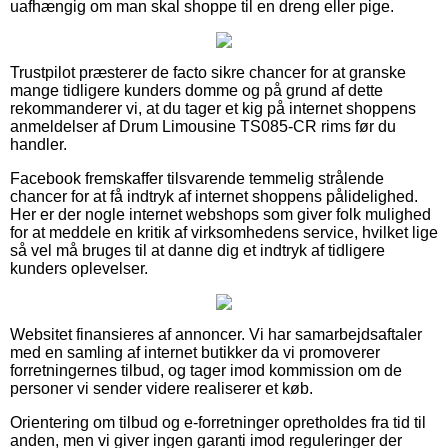
uafhængig om man skal shoppe til en dreng eller pige.
Trustpilot præsterer de facto sikre chancer for at granske
mange tidligere kunders domme og på grund af dette
rekommanderer vi, at du tager et kig på internet shoppens
anmeldelser af Drum Limousine TS085-CR rims før du
handler.
Facebook fremskaffer tilsvarende temmelig strålende
chancer for at få indtryk af internet shoppens pålidelighed.
Her er der nogle internet webshops som giver folk mulighed
for at meddele en kritik af virksomhedens service, hvilket lige
så vel må bruges til at danne dig et indtryk af tidligere
kunders oplevelser.
Websitet finansieres af annoncer. Vi har samarbejdsaftaler
med en samling af internet butikker da vi promoverer
forretningernes tilbud, og tager imod kommission om de
personer vi sender videre realiserer et køb.
Orientering om tilbud og e-forretninger opretholdes fra tid til
anden, men vi giver ingen garanti imod reguleringer der