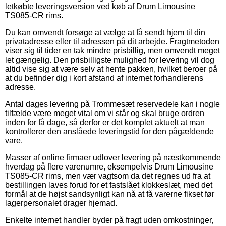
letkøbte leveringsversion ved køb af Drum Limousine
TS085-CR rims.
Du kan omvendt forsøge at vælge at få sendt hjem til din
privatadresse eller til adressen på dit arbejde. Fragtmetoden
viser sig til tider en tak mindre prisbillig, men omvendt meget
let gængelig. Den prisbilligste mulighed for levering vil dog
altid vise sig at være selv at hente pakken, hvilket beroer på
at du befinder dig i kort afstand af internet forhandlerens
adresse.
Antal dages levering på Trommesæt reservedele kan i nogle
tilfælde være meget vital om vi står og skal bruge ordren
inden for få dage, så derfor er det komplet aktuelt at man
kontrollerer den anslåede leveringstid for den pågældende
vare.
Masser af online firmaer udlover levering på næstkommende
hverdag på flere varenumre, eksempelvis Drum Limousine
TS085-CR rims, men vær vagtsom da det regnes ud fra at
bestillingen laves forud for et fastslået klokkeslæt, med det
formål at de højst sandsynligt kan nå at få varerne fikset før
lagerpersonalet drager hjemad.
Enkelte internet handler byder på fragt uden omkostninger,