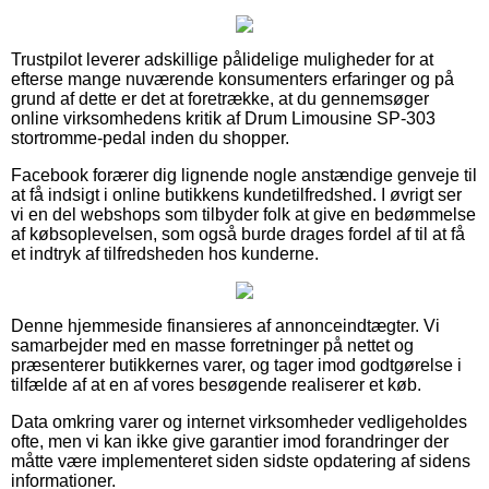
Trustpilot leverer adskillige pålidelige muligheder for at
efterse mange nuværende konsumenters erfaringer og på
grund af dette er det at foretrække, at du gennemsøger
online virksomhedens kritik af Drum Limousine SP-303
stortromme-pedal inden du shopper.
Facebook forærer dig lignende nogle anstændige genveje til
at få indsigt i online butikkens kundetilfredshed. I øvrigt ser
vi en del webshops som tilbyder folk at give en bedømmelse
af købsoplevelsen, som også burde drages fordel af til at få
et indtryk af tilfredsheden hos kunderne.
Denne hjemmeside finansieres af annonceindtægter. Vi
samarbejder med en masse forretninger på nettet og
præsenterer butikkernes varer, og tager imod godtgørelse i
tilfælde af at en af vores besøgende realiserer et køb.
Data omkring varer og internet virksomheder vedligeholdes
ofte, men vi kan ikke give garantier imod forandringer der
måtte være implementeret siden sidste opdatering af sidens
informationer.