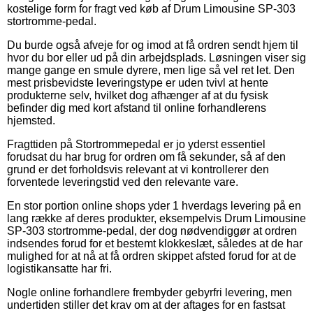
kostelige form for fragt ved køb af Drum Limousine SP-303
stortromme-pedal.
Du burde også afveje for og imod at få ordren sendt hjem til
hvor du bor eller ud på din arbejdsplads. Løsningen viser sig
mange gange en smule dyrere, men lige så vel ret let. Den
mest prisbevidste leveringstype er uden tvivl at hente
produkterne selv, hvilket dog afhænger af at du fysisk
befinder dig med kort afstand til online forhandlerens
hjemsted.
Fragttiden på Stortrommepedal er jo yderst essentiel
forudsat du har brug for ordren om få sekunder, så af den
grund er det forholdsvis relevant at vi kontrollerer den
forventede leveringstid ved den relevante vare.
En stor portion online shops yder 1 hverdags levering på en
lang række af deres produkter, eksempelvis Drum Limousine
SP-303 stortromme-pedal, der dog nødvendiggør at ordren
indsendes forud for et bestemt klokkeslæt, således at de har
mulighed for at nå at få ordren skippet afsted forud for at de
logistikansatte har fri.
Nogle online forhandlere frembyder gebyrfri levering, men
undertiden stiller det krav om at der aftages for en fastsat