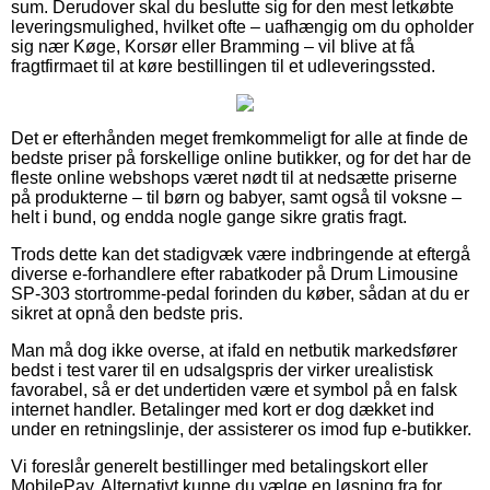
sum. Derudover skal du beslutte sig for den mest letkøbte
leveringsmulighed, hvilket ofte – uafhængig om du opholder
sig nær Køge, Korsør eller Bramming – vil blive at få
fragtfirmaet til at køre bestillingen til et udleveringssted.
Det er efterhånden meget fremkommeligt for alle at finde de
bedste priser på forskellige online butikker, og for det har de
fleste online webshops været nødt til at nedsætte priserne
på produkterne – til børn og babyer, samt også til voksne –
helt i bund, og endda nogle gange sikre gratis fragt.
Trods dette kan det stadigvæk være indbringende at eftergå
diverse e-forhandlere efter rabatkoder på Drum Limousine
SP-303 stortromme-pedal forinden du køber, sådan at du er
sikret at opnå den bedste pris.
Man må dog ikke overse, at ifald en netbutik markedsfører
bedst i test varer til en udsalgspris der virker urealistisk
favorabel, så er det undertiden være et symbol på en falsk
internet handler. Betalinger med kort er dog dækket ind
under en retningslinje, der assisterer os imod fup e-butikker.
Vi foreslår generelt bestillinger med betalingskort eller
MobilePay. Alternativt kunne du vælge en løsning fra for