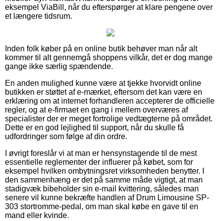
eksempel ViaBill, når du efterspørger at klare pengene over
et længere tidsrum.
Inden folk køber på en online butik behøver man når alt
kommer til alt gennemgå shoppens vilkår, det er dog mange
gange ikke særlig spændende.
En anden mulighed kunne være at tjekke hvorvidt online
butikken er støttet af e-mærket, eftersom det kan være en
erklæring om at internet forhandleren accepterer de officielle
regler, og at e-firmaet en gang i mellem overværes af
specialister der er meget fortrolige vedtægterne på området.
Dette er en god lejlighed til support, når du skulle få
udfordringer som følge af din ordre.
I øvrigt foreslår vi at man er hensynstagende til de mest
essentielle reglementer der influerer på købet, som for
eksempel hvilken ombytningsret virksomheden benytter. I
den sammenhæng er det på samme måde vigtigt, at man
stadigvæk bibeholder sin e-mail kvittering, således man
senere vil kunne bekræfte handlen af Drum Limousine SP-
303 stortromme-pedal, om man skal købe en gave til en
mand eller kvinde.