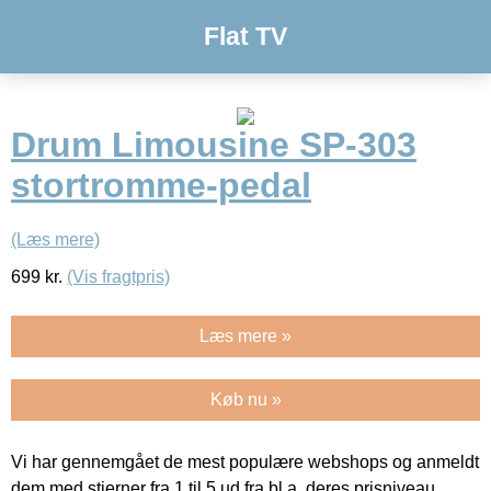
Flat TV
Drum Limousine SP-303
stortromme-pedal
(Læs mere)
699
kr.
(Vis fragtpris)
Læs mere »
Køb nu »
Vi har gennemgået de mest populære webshops og anmeldt
dem med stjerner fra 1 til 5 ud fra bl.a. deres prisniveau,