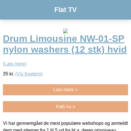
Flat TV
Drum Limousine NW-01-SP
nylon washers (12 stk) hvid
(Læs mere)
35
kr.
(Vis fragtpris)
Læs mere »
Køb nu »
Vi har gennemgået de mest populære webshops og anmeldt
dem med stjerner fra 1 til 5 ud fra bl.a. deres prisniveau,