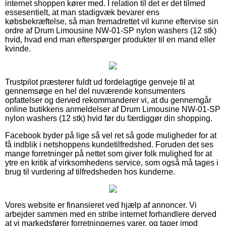
internet shoppen kører med. I relation til det er det tilmed
essesentielt, at man stadigvæk bevarer ens
købsbekræftelse, så man fremadrettet vil kunne eftervise sin
ordre af Drum Limousine NW-01-SP nylon washers (12 stk)
hvid, hvad end man efterspørger produkter til en mand eller
kvinde.
Trustpilot præsterer fuldt ud fordelagtige genveje til at
gennemsøge en hel del nuværende konsumenters
opfattelser og derved rekommanderer vi, at du gennemgår
online butikkens anmeldelser af Drum Limousine NW-01-SP
nylon washers (12 stk) hvid før du færdiggør din shopping.
Facebook byder på lige så vel ret så gode muligheder for at
få indblik i netshoppens kundetilfredshed. Foruden det ses
mange forretninger på nettet som giver folk mulighed for at
ytre en kritik af virksomhedens service, som også må tages i
brug til vurdering af tilfredsheden hos kunderne.
Vores website er finansieret ved hjælp af annoncer. Vi
arbejder sammen med en stribe internet forhandlere derved
at vi markedsfører forretningernes varer, og tager imod