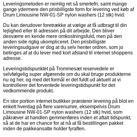
Leveringsmetoden er nemlig ret så smertefri, samt mange
gange ydermere den prisbilligste form for levering ved køb af
Drum Limousine NW-01-SP nylon washers (12 stk) hvid.
Du kan derudover foretrække at vælge at få udbragt til din
lejlighed eller til adressen på dit arbejde. Den bliver
desværre en kende mere omkostningsfuld, men på den
anden side rigtig ukompliceret. Den prisbilligste
leveringsudgave er dog at du selv henter ordren, som jo
betinges af at du lever med kort afstand til internet shoppens
adresse.
Leveringstidspunktet på Trommesæt reservedele er
selvfølgelig super afgørende om du skal bruge produkterne
nu og her, og med det formål er det fuldt ud aktuelt at vi
kontrollerer det forventede leveringstidspunkt for det
vedkommende produkt.
En stor portion internet butikker præsterer levering på blot en
enkelt hverdag på flere varenumre, eksempelvis Drum
Limousine NW-01-SP nylon washers (12 stk) hvid, som
påkræver at handlen gemmenføres inden et aftalt tidspunkt,
så at de har en chance for at nå at få bestillingen pakket
inden de pakkeansatte holder fyraften.