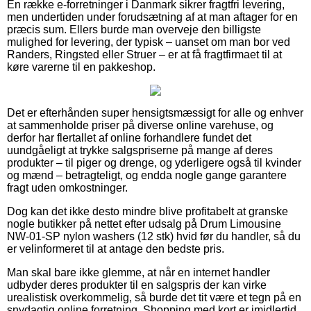
En række e-forretninger i Danmark sikrer fragtfri levering,
men undertiden under forudsætning af at man aftager for en
præcis sum. Ellers burde man overveje den billigste
mulighed for levering, der typisk – uanset om man bor ved
Randers, Ringsted eller Struer – er at få fragtfirmaet til at
køre varerne til en pakkeshop.
Det er efterhånden super hensigtsmæssigt for alle og enhver
at sammenholde priser på diverse online varehuse, og
derfor har flertallet af online forhandlere fundet det
uundgåeligt at trykke salgspriserne på mange af deres
produkter – til piger og drenge, og yderligere også til kvinder
og mænd – betragteligt, og endda nogle gange garantere
fragt uden omkostninger.
Dog kan det ikke desto mindre blive profitabelt at granske
nogle butikker på nettet efter udsalg på Drum Limousine
NW-01-SP nylon washers (12 stk) hvid før du handler, så du
er velinformeret til at antage den bedste pris.
Man skal bare ikke glemme, at når en internet handler
udbyder deres produkter til en salgspris der kan virke
urealistisk overkommelig, så burde det tit være et tegn på en
snydagtig online forretning. Shopping med kort er imidlertid