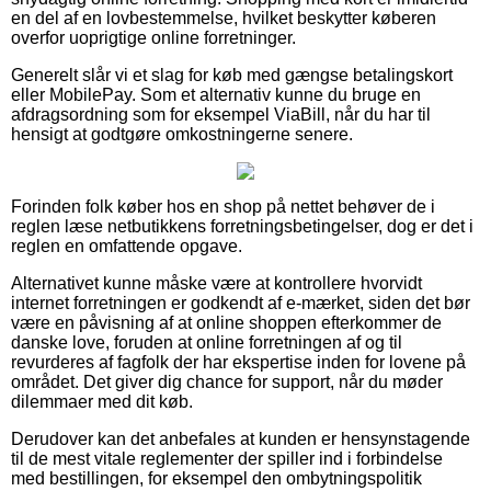
en del af en lovbestemmelse, hvilket beskytter køberen
overfor uoprigtige online forretninger.
Generelt slår vi et slag for køb med gængse betalingskort
eller MobilePay. Som et alternativ kunne du bruge en
afdragsordning som for eksempel ViaBill, når du har til
hensigt at godtgøre omkostningerne senere.
Forinden folk køber hos en shop på nettet behøver de i
reglen læse netbutikkens forretningsbetingelser, dog er det i
reglen en omfattende opgave.
Alternativet kunne måske være at kontrollere hvorvidt
internet forretningen er godkendt af e-mærket, siden det bør
være en påvisning af at online shoppen efterkommer de
danske love, foruden at online forretningen af og til
revurderes af fagfolk der har ekspertise inden for lovene på
området. Det giver dig chance for support, når du møder
dilemmaer med dit køb.
Derudover kan det anbefales at kunden er hensynstagende
til de mest vitale reglementer der spiller ind i forbindelse
med bestillingen, for eksempel den ombytningspolitik