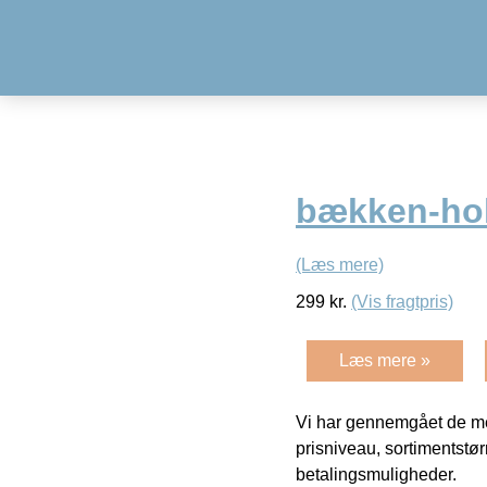
bækken-hold
(Læs mere)
299
kr.
(Vis fragtpris)
Læs mere »
Vi har gennemgået de mes
prisniveau, sortimentstø
betalingsmuligheder.