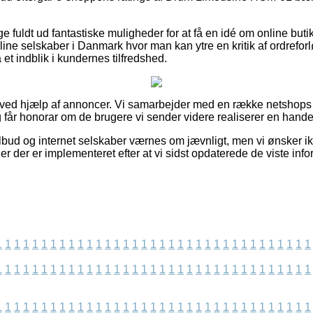
e fuldt ud fantastiske muligheder for at få en idé om online but
line selskaber i Danmark hvor man kan ytre en kritik af ordreforlø
å et indblik i kundernes tilfredshed.
t ved hjælp af annoncer. Vi samarbejder med en række netshops
 får honorar om de brugere vi sender videre realiserer en hande
bud og internet selskaber værnes om jævnligt, men vi ønsker ikke
er der er implementeret efter at vi sidst opdaterede de viste info
1
1
1
1
1
1
1
1
1
1
1
1
1
1
1
1
1
1
1
1
1
1
1
1
1
1
1
1
1
1
1
1
1
1
1
1
1
1
1
1
1
1
1
1
1
1
1
1
1
1
1
1
1
1
1
1
1
1
1
1
1
1
1
1
1
1
1
1
1
1
1
1
1
1
1
1
1
1
1
1
1
1
1
1
1
1
1
1
1
1
1
1
1
1
1
1
1
1
1
1
1
1
1
1
1