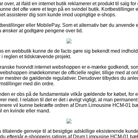
 over, at ifald en internet butik reklamerer et produkt til salg for
unne det ofte være et tegn på en svindel butik. Kortbestillinger e
ket assisterer dig som kunde imod uoprigtige e-shops.
tbestillinger eller MobilePay. Som et alternativ bør du anvende et
du ønsker at godtgøre pengene over tid.
s en webbutik kunne de de facto gøre sig bekendt med indholde
 i reglen et tidskrævende projekt.
t granske hvorvidt internet webshoppen er e-mærke godkendt, s
 webshoppen imødekommer de officielle regler, tillige med at onl
er mestrer de gældende regulativer. Derudover tilbydes du anledn
mstillinger med din ordre.
unden er obs på de fundamentale vilkår gældende for købet, for 
r med. I relation til det er det i øvrigt vigtigt, at man permanen
senere vil kunne bekræfte ordren af Drum Limousine HCM-01 bæk
til en kvinde eller mand.
as tiltalende genveje til at besigtige adskillige eksisterende kun
t du eftergår e-shoppens ratings af Drum Limousine HCM-01 bækk