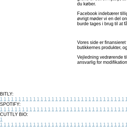
du køber.
Facebook indebærer tillig
øvrigt møder vi en del on
burde tages i brug til at f
Vores side er finansiere
butikkernes produkter, og
Vejledning vedrørende til
ansvarlig for modifikation
BITLY:
1
1
1
1
1
1
1
1
1
1
1
1
1
1
1
1
1
1
1
1
1
1
1
1
1
1
1
1
1
1
1
1
1
1
SPOTIFY:
1
1
1
1
1
1
1
1
1
1
1
1
1
1
1
1
1
1
1
1
1
1
1
1
1
1
1
1
1
1
1
1
1
1
CUTTLY BIO:
1
1
1
1
1
1
1
1
1
1
1
1
1
1
1
1
1
1
1
1
1
1
1
1
1
1
1
1
1
1
1
1
1
1
1