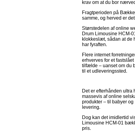
krav om at du bor nærved 
Fragtperioden på Bækken-s
samme, og herved er det a
Størstedelen af online w
Drum Limousine HCM-01 b
klokkeslæt, sådan at de h
har fyraften.
Flere internet forretning
erhverves for et fastslåe
tilfælde – uanset om du 
til et udleveringssted.
Det er efterhånden ultra
massevis af online selska
produkter – til babyer og
levering.
Dog kan det imidlertid v
Limousine HCM-01 bækken-
pris.