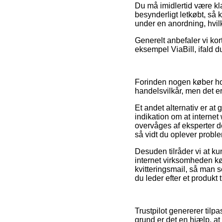
Du må imidlertid være klar
besynderligt letkøbt, så k
under en anordning, hvil
Generelt anbefaler vi kor
eksempel ViaBill, ifald 
Forinden nogen køber ho
handelsvilkår, men det er
Et andet alternativ er a
indikation om at internet
overvåges af eksperter d
så vidt du oplever proble
Desuden tilråder vi at k
internet virksomheden køre
kvitteringsmail, så man 
du leder efter et produkt 
Trustpilot genererer tilp
grund er det en hjælp, a