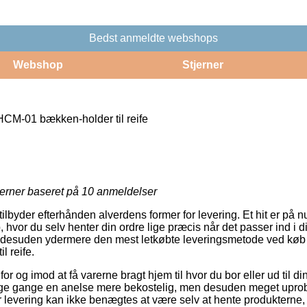
Bedst anmeldte webshops
Webshop
Stjerner
CM-01 bækken-holder til reife
jerner baseret på
10
anmeldelser
 tilbyder efterhånden alverdens former for levering. Et hit er på
 hvor du selv henter din ordre lige præcis når det passer ind i 
 og desuden ydermere den mest letkøbte leveringsmetode ved kø
 reife.
or og imod at få varerne bragt hjem til hvor du bor eller ud til d
ge gange en anelse mere bekostelig, men desuden meget upro
r levering kan ikke benægtes at være selv at hente produkterne, 