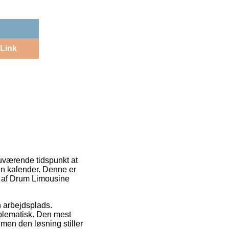
Link
 nuværende tidspunkt at
din kalender. Denne er
b af Drum Limousine
in arbejdsplads.
blematisk. Den mest
men den løsning stiller