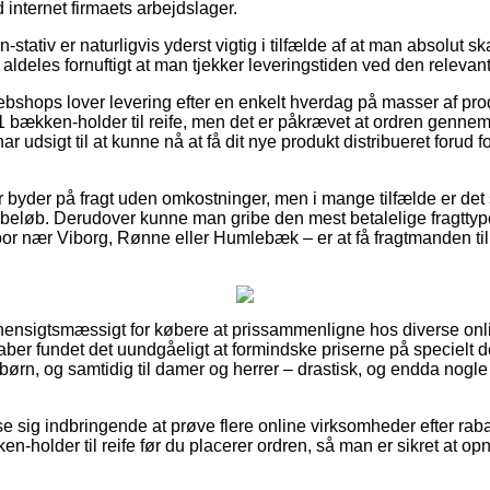
internet firmaets arbejdslager.
tativ er naturligvis yderst vigtig i tilfælde af at man absolut s
ldeles fornuftigt at man tjekker leveringstiden ved den relevant
ebshops lover levering efter en enkelt hverdag på masser af pr
ækken-holder til reife, men det er påkrævet at ordren gennemfø
ar udsigt til at kunne nå at få dit nye produkt distribueret forud
er byder på fragt uden omkostninger, men i mange tilfælde er det
t beløb. Derudover kunne man gribe den mest betalelige fragttype,
bor nær Viborg, Rønne eller Humlebæk – er at få fragtmanden til
 hensigtsmæssigt for købere at prissammenligne hos diverse onlin
ber fundet det uundgåeligt at formindske priserne på specielt de
 børn, og samtidig til damer og herrer – drastisk, og endda nogle
ise sig indbringende at prøve flere online virksomheder efter ra
holder til reife før du placerer ordren, så man er sikret at op