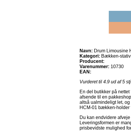
Navn:
Drum Limousine H
Kategori:
Bækken-stativ
Producent:
Varenummer:
10730
EAN:
Vurderet til
4.9
ud af 5 st
En del butikker på nettet
afsende til en pakkeshop,
altså ualmindeligt let,
HCM-01 bækken-holder til
Du kan endvidere afveje f
Leveringsformen er man
prisbevidste mulighed fo