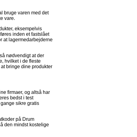
kal bruge varen med det
e vare.
odukter, eksempelvis
res inden et fastslået
 for at lagermedarbejderne
 så nødvendigt at der
 hvilket i de fleste
 at bringe dine produkter
e firmaer, og altså har
res bedst i test
 gange sikre gratis
batkoder på Drum
nå den mindst kostelige