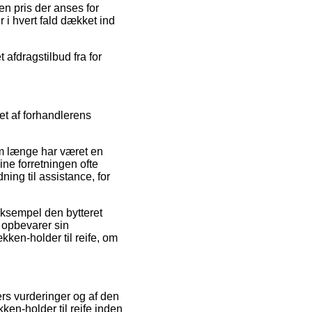
 en pris der anses for
r i hvert fald dækket ind
 afdragstilbud fra for
t af forhandlerens
om længe har været en
ine forretningen ofte
ing til assistance, for
eksempel den bytteret
t opbevarer sin
ken-holder til reife, om
ders vurderinger og af den
en-holder til reife inden