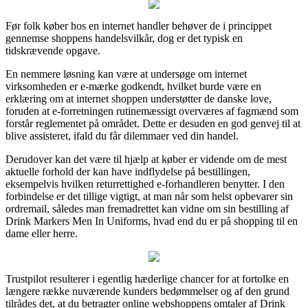
Før folk køber hos en internet handler behøver de i princippet
gennemse shoppens handelsvilkår, dog er det typisk en
tidskrævende opgave.
En nemmere løsning kan være at undersøge om internet
virksomheden er e-mærke godkendt, hvilket burde være en
erklæring om at internet shoppen understøtter de danske love,
foruden at e-forretningen rutinemæssigt overværes af fagmænd som
forstår reglementet på området. Dette er desuden en god genvej til at
blive assisteret, ifald du får dilemmaer ved din handel.
Derudover kan det være til hjælp at køber er vidende om de mest
aktuelle forhold der kan have indflydelse på bestillingen,
eksempelvis hvilken returrettighed e-forhandleren benytter. I den
forbindelse er det tillige vigtigt, at man når som helst opbevarer sin
ordremail, således man fremadrettet kan vidne om sin bestilling af
Drink Markers Men In Uniforms, hvad end du er på shopping til en
dame eller herre.
Trustpilot resulterer i egentlig hæderlige chancer for at fortolke en
længere række nuværende kunders bedømmelser og af den grund
tilrådes det, at du betragter online webshoppens omtaler af Drink