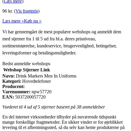
(Læs mere)
96
kr.
(Vis fragtpris)
Læs mere »
Køb nu »
Vi har gennemgået de mest populære webshops og anmeldt dem
med stjerner fra 1 til 5 ud fra bl.a. deres prisniveau,
sortimentstørrelse, kundeservice, brugervenlighed, betingelser,
leveringsformer og betalingsmuligheder.
Bedst anmeldte webshops
Webshop
Stjerner
Link
Navn:
Drink Markers Men In Uniforms
Kategori:
Hovedtelefoner
Producent:
Varenummer:
npw57720
EAN:
5037200057720
Vurderet til
4
ud af 5 stjerner baseret på
38
anmeldelser
En del internet virksomheder tilbyder på nuværende tidspunkt
mange forskellige fragtmetoder. En sikker vinder er for øjeblikket
levering til et afhentningssted, så du selv kan hente produkterne på