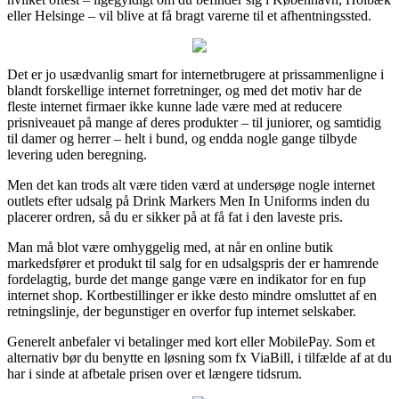
eller Helsinge – vil blive at få bragt varerne til et afhentningssted.
Det er jo usædvanlig smart for internetbrugere at prissammenligne i
blandt forskellige internet forretninger, og med det motiv har de
fleste internet firmaer ikke kunne lade være med at reducere
prisniveauet på mange af deres produkter – til juniorer, og samtidig
til damer og herrer – helt i bund, og endda nogle gange tilbyde
levering uden beregning.
Men det kan trods alt være tiden værd at undersøge nogle internet
outlets efter udsalg på Drink Markers Men In Uniforms inden du
placerer ordren, så du er sikker på at få fat i den laveste pris.
Man må blot være omhyggelig med, at når en online butik
markedsfører et produkt til salg for en udsalgspris der er hamrende
fordelagtig, burde det mange gange være en indikator for en fup
internet shop. Kortbestillinger er ikke desto mindre omsluttet af en
retningslinje, der begunstiger en overfor fup internet selskaber.
Generelt anbefaler vi betalinger med kort eller MobilePay. Som et
alternativ bør du benytte en løsning som fx ViaBill, i tilfælde af at du
har i sinde at afbetale prisen over et længere tidsrum.