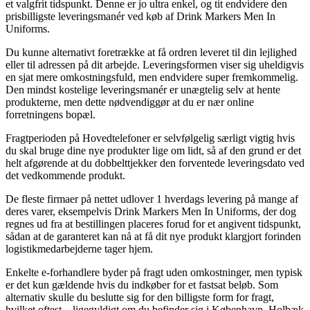
et valgfrit tidspunkt. Denne er jo ultra enkel, og tit endvidere den
prisbilligste leveringsmanér ved køb af Drink Markers Men In
Uniforms.
Du kunne alternativt foretrække at få ordren leveret til din lejlighed
eller til adressen på dit arbejde. Leveringsformen viser sig uheldigvis
en sjat mere omkostningsfuld, men endvidere super fremkommelig.
Den mindst kostelige leveringsmanér er unægtelig selv at hente
produkterne, men dette nødvendiggør at du er nær online
forretningens bopæl.
Fragtperioden på Hovedtelefoner er selvfølgelig særligt vigtig hvis
du skal bruge dine nye produkter lige om lidt, så af den grund er det
helt afgørende at du dobbelttjekker den forventede leveringsdato ved
det vedkommende produkt.
De fleste firmaer på nettet udlover 1 hverdags levering på mange af
deres varer, eksempelvis Drink Markers Men In Uniforms, der dog
regnes ud fra at bestillingen placeres forud for et angivent tidspunkt,
sådan at de garanteret kan nå at få dit nye produkt klargjort forinden
logistikmedarbejderne tager hjem.
Enkelte e-forhandlere byder på fragt uden omkostninger, men typisk
er det kun gældende hvis du indkøber for et fastsat beløb. Som
alternativ skulle du beslutte sig for den billigste form for fragt,
hvilket oftest – ligegyldigt om du befinder sig i København, Holbæk