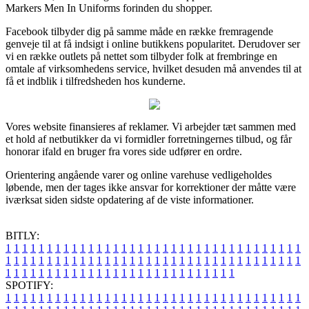
Markers Men In Uniforms forinden du shopper.
Facebook tilbyder dig på samme måde en række fremragende
genveje til at få indsigt i online butikkens popularitet. Derudover ser
vi en række outlets på nettet som tilbyder folk at frembringe en
omtale af virksomhedens service, hvilket desuden må anvendes til at
få et indblik i tilfredsheden hos kunderne.
Vores website finansieres af reklamer. Vi arbejder tæt sammen med
et hold af netbutikker da vi formidler forretningernes tilbud, og får
honorar ifald en bruger fra vores side udfører en ordre.
Orientering angående varer og online varehuse vedligeholdes
løbende, men der tages ikke ansvar for korrektioner der måtte være
iværksat siden sidste opdatering af de viste informationer.
BITLY:
1
1
1
1
1
1
1
1
1
1
1
1
1
1
1
1
1
1
1
1
1
1
1
1
1
1
1
1
1
1
1
1
1
1
1
1
1
1
1
1
1
1
1
1
1
1
1
1
1
1
1
1
1
1
1
1
1
1
1
1
1
1
1
1
1
1
1
1
1
1
1
1
1
1
1
1
1
1
1
1
1
1
1
1
1
1
1
1
1
1
1
1
1
1
1
1
1
1
1
1
SPOTIFY:
1
1
1
1
1
1
1
1
1
1
1
1
1
1
1
1
1
1
1
1
1
1
1
1
1
1
1
1
1
1
1
1
1
1
1
1