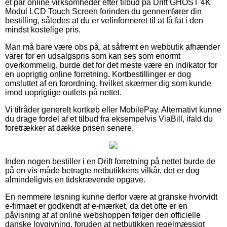
et par online virksomheder efter tilbud på Drift GHOST 4K
Modul LCD Touch Screen forinden du gennemfører din
bestilling, således at du er velinformeret til at få fat i den
mindst kostelige pris.
Man må bare være obs på, at såfremt en webbutik afhænder
varer for en udsalgspris som kan ses som enormt
overkommelig, burde det for det meste være en indikator for
en uoprigtig online forretning. Kortbestillinger er dog
omsluttet af en forordning, hvilket skærmer dig som kunde
imod uoprigtige outlets på nettet.
Vi tilråder generelt kortkøb eller MobilePay. Alternativt kunne
du drage fordel af et tilbud fra eksempelvis ViaBill, ifald du
foretrækker at dække prisen senere.
Inden nogen bestiller i en Drift forretning på nettet burde de
på en vis måde betragte netbutikkens vilkår, det er dog
almindeligvis en tidskrævende opgave.
En nemmere løsning kunne derfor være at granske hvorvidt
e-firmaet er godkendt af e-mærket, da det ofte er en
påvisning af at online webshoppen følger den officielle
danske lovgivning, foruden at netbutikken regelmæssigt