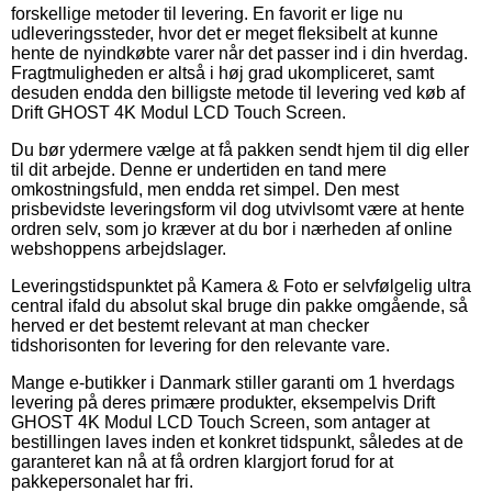
forskellige metoder til levering. En favorit er lige nu
udleveringssteder, hvor det er meget fleksibelt at kunne
hente de nyindkøbte varer når det passer ind i din hverdag.
Fragtmuligheden er altså i høj grad ukompliceret, samt
desuden endda den billigste metode til levering ved køb af
Drift GHOST 4K Modul LCD Touch Screen.
Du bør ydermere vælge at få pakken sendt hjem til dig eller
til dit arbejde. Denne er undertiden en tand mere
omkostningsfuld, men endda ret simpel. Den mest
prisbevidste leveringsform vil dog utvivlsomt være at hente
ordren selv, som jo kræver at du bor i nærheden af online
webshoppens arbejdslager.
Leveringstidspunktet på Kamera & Foto er selvfølgelig ultra
central ifald du absolut skal bruge din pakke omgående, så
herved er det bestemt relevant at man checker
tidshorisonten for levering for den relevante vare.
Mange e-butikker i Danmark stiller garanti om 1 hverdags
levering på deres primære produkter, eksempelvis Drift
GHOST 4K Modul LCD Touch Screen, som antager at
bestillingen laves inden et konkret tidspunkt, således at de
garanteret kan nå at få ordren klargjort forud for at
pakkepersonalet har fri.