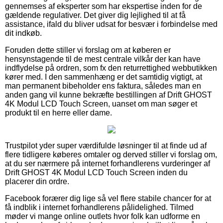
gennemses af eksperter som har ekspertise inden for de
gældende regulativer. Det giver dig lejlighed til at få
assistance, ifald du bliver udsat for besvær i forbindelse med
dit indkøb.
Foruden dette stiller vi forslag om at køberen er
hensynstagende til de mest centrale vilkår der kan have
indflydelse på ordren, som fx den returrettighed webbutikken
kører med. I den sammenhæng er det samtidig vigtigt, at
man permanent bibeholder ens faktura, således man en
anden gang vil kunne bekræfte bestillingen af Drift GHOST
4K Modul LCD Touch Screen, uanset om man søger et
produkt til en herre eller dame.
Trustpilot yder super værdifulde løsninger til at finde ud af
flere tidligere køberes omtaler og derved stiller vi forslag om,
at du ser nærmere på internet forhandlerens vurderinger af
Drift GHOST 4K Modul LCD Touch Screen inden du
placerer din ordre.
Facebook forærer dig lige så vel flere stabile chancer for at
få indblik i internet forhandlerens pålidelighed. Tilmed
møder vi mange online outlets hvor folk kan udforme en