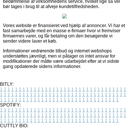
bedømmelse af virksomhedens service, hvilket lige så vel
bør tages i brug til at afveje kundetilfredsheden.
Vores website er finansieret ved hjælp af annoncer. Vi har et
fast samarbejde med en masse e-firmaer hvor vi fremviser
firmaernes varer, og får betaling om den besøgende vi
sender videre laver et køb.
Informationer vedrørende tilbud og internet webshops
understøttes jævnligt, men vi påtager os intet ansvar for
modifikationer der måtte være udarbejdet efter at vi sidste
gang opdaterede sidens informationer.
BITLY:
1
1
1
1
1
1
1
1
1
1
1
1
1
1
1
1
1
1
1
1
1
1
1
1
1
1
1
1
1
1
1
1
1
1
1
1
1
1
1
1
1
1
1
1
1
1
1
1
1
1
1
1
1
1
1
1
1
1
1
1
1
1
1
1
1
1
1
1
1
1
1
1
1
1
1
1
1
1
1
1
1
1
1
1
1
1
1
1
1
1
1
1
1
1
1
1
1
1
1
1
SPOTIFY:
1
1
1
1
1
1
1
1
1
1
1
1
1
1
1
1
1
1
1
1
1
1
1
1
1
1
1
1
1
1
1
1
1
1
1
1
1
1
1
1
1
1
1
1
1
1
1
1
1
1
1
1
1
1
1
1
1
1
1
1
1
1
1
1
1
1
1
1
1
1
1
1
1
1
1
1
1
1
1
1
1
1
1
1
1
1
1
1
1
1
1
1
1
1
1
1
1
1
1
1
CUTTLY BIO: