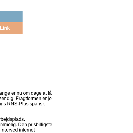
Link
mange er nu om dage at få
ser dig. Fragtformen er jo
rings RNS-Plus spansk
arbejdsplads.
mmelig. Den prisbilligste
g nærved internet