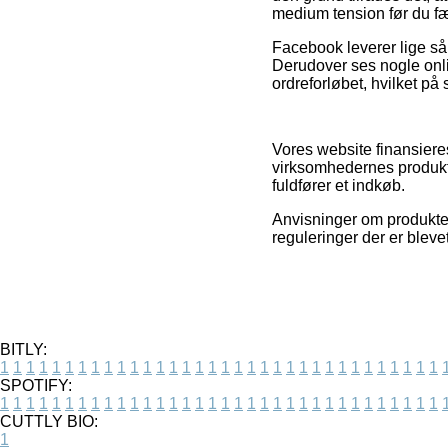
medium tension før du f
Facebook leverer lige så v
Derudover ses nogle onli
ordreforløbet, hvilket på
Vores website finansiere
virksomhedernes produkte
fuldfører et indkøb.
Anvisninger om produkter
reguleringer der er bleve
BITLY:
1
1
1
1
1
1
1
1
1
1
1
1
1
1
1
1
1
1
1
1
1
1
1
1
1
1
1
1
1
1
1
1
1
1
SPOTIFY:
1
1
1
1
1
1
1
1
1
1
1
1
1
1
1
1
1
1
1
1
1
1
1
1
1
1
1
1
1
1
1
1
1
1
CUTTLY BIO:
1