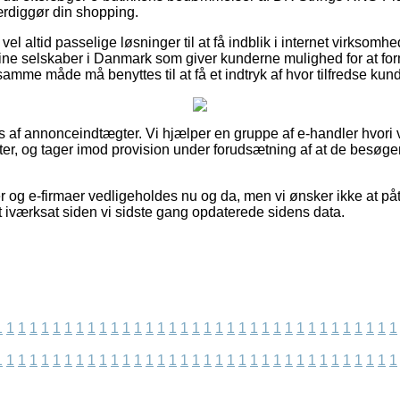
ærdiggør din shopping.
el altid passelige løsninger til at få indblik i internet virksomh
ne selskaber i Danmark som giver kunderne mulighed for at for
 samme måde må benyttes til at få et indtryk af hvor tilfredse kun
s af annonceindtægter. Vi hjælper en gruppe af e-handler hvori v
r, og tager imod provision under forudsætning af at de besøge
 og e-firmaer vedligeholdes nu og da, men vi ønsker ikke at påt
t iværksat siden vi sidste gang opdaterede sidens data.
1
1
1
1
1
1
1
1
1
1
1
1
1
1
1
1
1
1
1
1
1
1
1
1
1
1
1
1
1
1
1
1
1
1
1
1
1
1
1
1
1
1
1
1
1
1
1
1
1
1
1
1
1
1
1
1
1
1
1
1
1
1
1
1
1
1
1
1
1
1