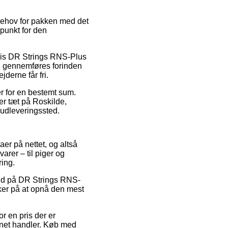
 behov for pakken med det
spunkt for den
lvis DR Strings RNS-Plus
en gennemføres forinden
jderne får fri.
er for en bestemt sum.
er tæt på Roskilde,
t udleveringssted.
aer på nettet, og altså
arer – til piger og
ring.
lbud på DR Strings RNS-
kker på at opnå den mest
r en pris der er
rnet handler. Køb med