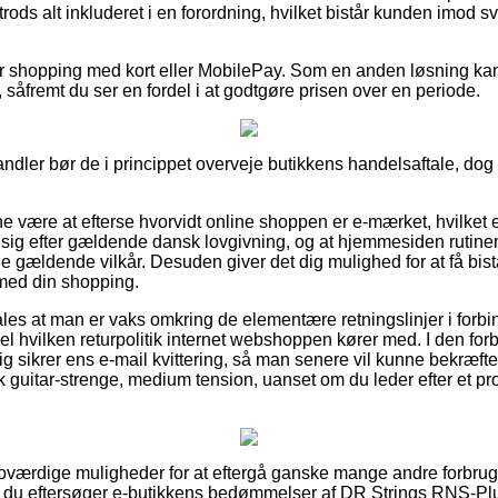
rods alt inkluderet i en forordning, hvilket bistår kunden imod s
 for shopping med kort eller MobilePay. Som en anden løsning ka
såfremt du ser en fordel i at godtgøre prisen over en periode.
andler bør de i princippet overveje butikkens handelsaftale, dog e
nne være at efterse hvorvidt online shoppen er e-mærket, hvilket e
er sig efter gældende dansk lovgivning, og at hjemmesiden rutin
 gældende vilkår. Desuden giver det dig mulighed for at få bist
 med din shopping.
es at man er vaks omkring de elementære retningslinjer i forb
el hvilken returpolitik internet webshoppen kører med. I den forb
ig sikrer ens e-mail kvittering, så man senere vil kunne bekræfte
guitar-strenge, medium tension, uanset om du leder efter et prod
g troværdige muligheder for at eftergå ganske mange andre forbrug
at du eftersøger e-butikkens bedømmelser af DR Strings RNS-Plu