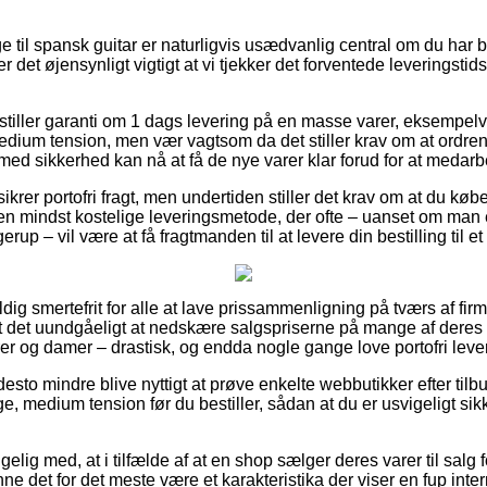
e til spansk guitar er naturligvis usædvanlig central om du har
 det øjensynligt vigtigt at vi tjekker det forventede leveringstid
r stiller garanti om 1 dags levering på en masse varer, eksempe
edium tension, men vær vagtsom da det stiller krav om at ordr
 med sikkerhed kan nå at få de nye varer klar forud for at medarbe
ikrer portofri fragt, men undertiden stiller det krav om at du køb
n mindst kostelige leveringsmetode, der ofte – uanset om man 
rup – vil være at få fragtmanden til at levere din bestilling til e
dig smertefrit for alle at lave prissammenligning på tværs af firm
t det uundgåeligt at nedskære salgspriserne på mange af deres v
er og damer – drastisk, og endda nogle gange love portofri leve
desto mindre blive nyttigt at prøve enkelte webbutikker efter ti
e, medium tension før du bestiller, sådan at du er usvigeligt si
ig med, at i tilfælde af at en shop sælger deres varer til salg fo
 det for det meste være et karakteristika der viser en fup inte