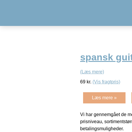
spansk gui
(Læs mere)
69
kr.
(Vis fragtpris)
Læs mere »
Vi har gennemgået de mes
prisniveau, sortimentstø
betalingsmuligheder.