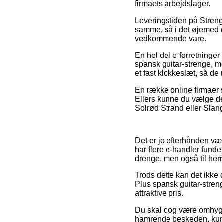
firmaets arbejdslager.
Leveringstiden på Streng
samme, så i det øjemed er
vedkommende vare.
En hel del e-forretninge
spansk guitar-strenge, m
et fast klokkeslæt, så de
En række online firmaer s
Ellers kunne du vælge de
Solrød Strand eller Slange
Det er jo efterhånden væl
har flere e-handler funde
drenge, men også til herr
Trods dette kan det ikke 
Plus spansk guitar-streng
attraktive pris.
Du skal dog være omhyggel
hamrende beskeden, kunne