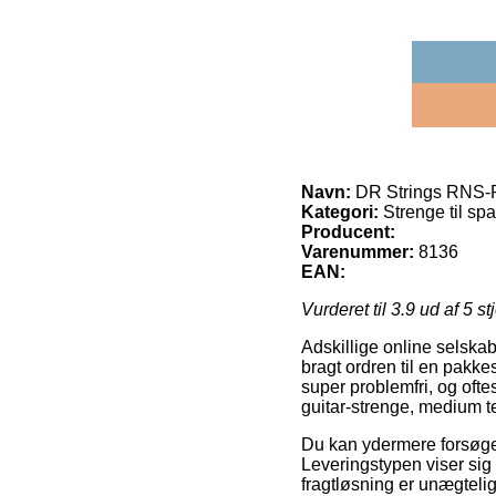
Navn:
DR Strings RNS-Pl
Kategori:
Strenge til spa
Producent:
Varenummer:
8136
EAN:
Vurderet til
3.9
ud af 5 st
Adskillige online selskab
bragt ordren til en pakke
super problemfri, og oft
guitar-strenge, medium t
Du kan ydermere forsøge at
Leveringstypen viser sig
fragtløsning er unægteli