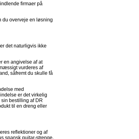
vindlende firmaer på
n du overveje en løsning
r det naturligvis ikke
r en angivelse af at
emæssigt vurderes af
and, såfremt du skulle få
indelse med
indelse er det virkelig
 sin bestilling af DR
ukt til en dreng eller
eres reflektioner og af
s spansk guitar-strenge,