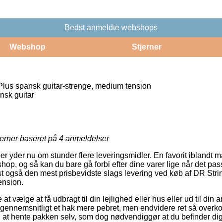
Bedst anmeldte webshops
Webshop
Stjerner
us spansk guitar-strenge, medium tension
nsk guitar
jerner baseret på
4
anmeldelser
er yder nu om stunder flere leveringsmidler. En favorit iblandt 
shop, og så kan du bare gå forbi efter dine varer lige når det pas
est også den mest prisbevidste slags levering ved køb af DR St
ension.
 vælge at få udbragt til din lejlighed eller hus eller ud til din 
 gennemsnitligt et hak mere pebret, men endvidere ret så overko
g at hente pakken selv, som dog nødvendiggør at du befinder di