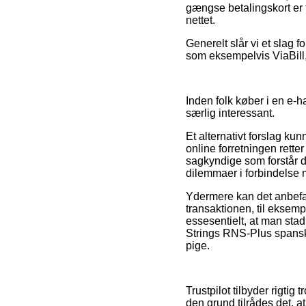
gængse betalingskort er t
nettet.
Generelt slår vi et slag
som eksempelvis ViaBill, 
Inden folk køber i en e-h
særlig interessant.
Et alternativt forslag ku
online forretningen rett
sagkyndige som forstår de
dilemmaer i forbindelse
Ydermere kan det anbefal
transaktionen, til eksemp
essesentielt, at man stad
Strings RNS-Plus spansk 
pige.
Trustpilot tilbyder rigti
den grund tilrådes det, 