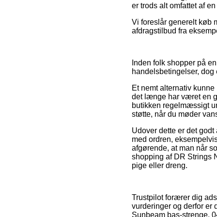
er trods alt omfattet af 
Vi foreslår generelt køb
afdragstilbud fra eksempe
Inden folk shopper på en
handelsbetingelser, dog e
Et nemt alternativ kunne 
det længe har været en ga
butikken regelmæssigt un
støtte, når du møder van
Udover dette er det godt
med ordren, eksempelvis
afgørende, at man når som
shopping af DR Strings N
pige eller dreng.
Trustpilot forærer dig ad
vurderinger og derfor er
Sunbeam bas-strenge, 04