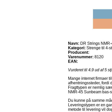
Navn:
DR Strings NMR-4
Kategori:
Strenge til 4-s
Producent:
Varenummer:
8120
EAN:
Vurderet til
4.9
ud af 5 st
Mange internet firmaer til
afhentningssteder, fordi d
Fragttypen er nemlig særd
NMR-45 Sunbeam bas-st
Du kunne på samme måde p
Leveringstypen er en gan
metode til levering vil do