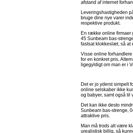
afstand af internet forha
Leveringshastigheden på S
bruge dine nye varer inde
respektive produkt.
En række online firmaer 
45 Sunbeam bas-strenge, 
fastsat klokkeslæt, så at
Visse online forhandlere
for en konkret pris. Alt
ligegyldigt om man er i Ve
Det er jo yderst simpelt 
online selskaber ikke ku
og babyer, samt også til
Det kan ikke desto mindr
Sunbeam bas-strenge, 045-
attraktive pris.
Man må trods alt være kla
urealistisk billig, så ku