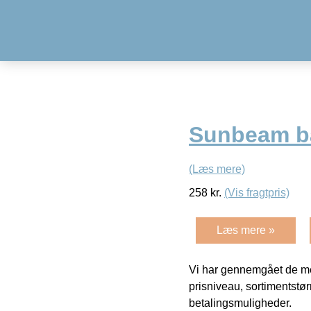
Sunbeam ba
(Læs mere)
258
kr.
(Vis fragtpris)
Læs mere »
Vi har gennemgået de mes
prisniveau, sortimentstø
betalingsmuligheder.