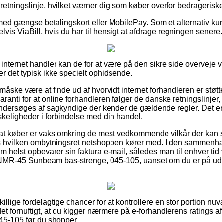
en retningslinje, hvilket værner dig som køber overfor bedrageriske
 med gængse betalingskort eller MobilePay. Som et alternativ ku
lvis ViaBill, hvis du har til hensigt at afdrage regningen senere.
 internet handler kan de for at være på den sikre side overveje
r det typisk ikke specielt ophidsende.
måske være at finde ud af hvorvidt internet forhandleren er støtt
ranti for at online forhandleren følger de danske retningslinjer,
dersøges af sagkyndige der kender de gældende regler. Det er e
skeligheder i forbindelse med din handel.
 at køber er vaks omkring de mest vedkommende vilkår der kan sp
 hvilken ombytningsret netshoppen kører med. I den sammenhæn
 helst opbevarer sin faktura e-mail, således man til enhver tid v
MR-45 Sunbeam bas-strenge, 045-105, uanset om du er på udkig 
skillige fordelagtige chancer for at kontrollere en stor portion 
 det fornuftigt, at du kigger nærmere på e-forhandlerens ratings
5-105 før du shopper.