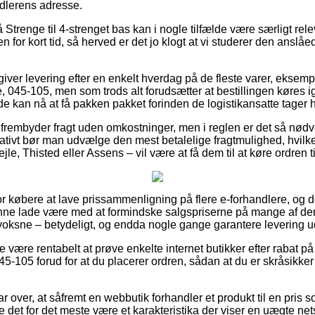
ndlerens adresse.
trenge til 4-strenget bas kan i nogle tilfælde være særligt rele
n for kort tid, så herved er det jo klogt at vi studerer den anslå
giver levering efter en enkelt hverdag på de fleste varer, ekse
045-105, men som trods alt forudsætter at bestillingen køres 
 de kan nå at få pakken pakket forinden de logistikansatte tager 
 frembyder fragt uden omkostninger, men i reglen er det så nød
ernativt bør man udvælge den mest betalelige fragtmulighed, hvi
jle, Thisted eller Assens – vil være at få dem til at køre ordren t
for købere at lave prissammenligning på flere e-forhandlere, og 
nne lade være med at formindske salgspriserne på mange af dere
 voksne – betydeligt, og endda nogle gange garantere levering 
e være rentabelt at prøve enkelte internet butikker efter rabat
105 forud for at du placerer ordren, sådan at du er skråsikker p
r over, at såfremt en webbutik forhandler et produkt til en pris
nne det for det meste være et karakteristika der viser en uægte n