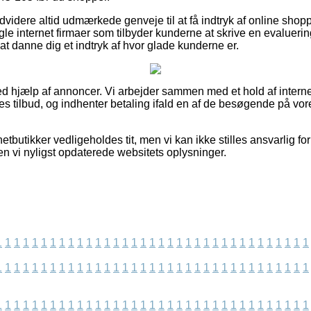
videre altid udmærkede genveje til at få indtryk af online sho
e internet firmaer som tilbyder kunderne at skrive en evaluerin
 at danne dig et indtryk af hvor glade kunderne er.
ed hjælp af annoncer. Vi arbejder sammen med et hold af internet
s tilbud, og indhenter betaling ifald en af de besøgende på vore
etbutikker vedligeholdes tit, men vi kan ikke stilles ansvarlig fo
en vi nyligst opdaterede websitets oplysninger.
1
1
1
1
1
1
1
1
1
1
1
1
1
1
1
1
1
1
1
1
1
1
1
1
1
1
1
1
1
1
1
1
1
1
1
1
1
1
1
1
1
1
1
1
1
1
1
1
1
1
1
1
1
1
1
1
1
1
1
1
1
1
1
1
1
1
1
1
1
1
1
1
1
1
1
1
1
1
1
1
1
1
1
1
1
1
1
1
1
1
1
1
1
1
1
1
1
1
1
1
1
1
1
1
1