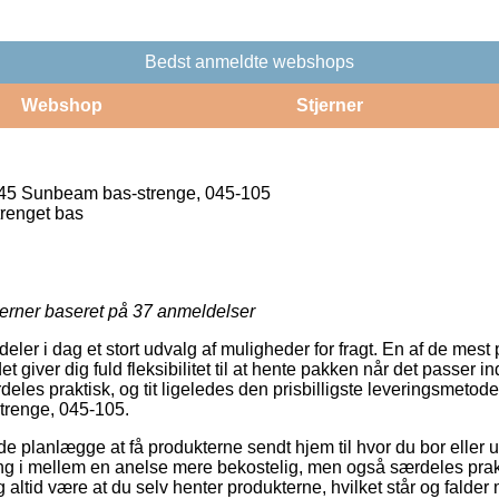
Bedst anmeldte webshops
Webshop
Stjerner
5 Sunbeam bas-strenge, 045-105
trenget bas
jerner baseret på
37
anmeldelser
deler i dag et stort udvalg af muligheder for fragt. En af de mest
et giver dig fuld fleksibilitet til at hente pakken når det passer in
eles praktisk, og tit ligeledes den prisbilligste leveringsmetod
renge, 045-105.
lanlægge at få produkterne sendt hjem til hvor du bor eller ud
g i mellem en anelse mere bekostelig, men også særdeles prakt
g altid være at du selv henter produkterne, hvilket står og falder 