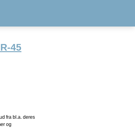
MR-45
 fra bl.a. deres
mer og