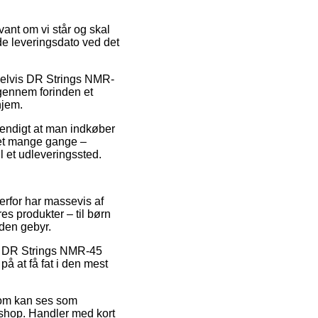
vant om vi står og skal
ede leveringsdato ved det
mpelvis DR Strings NMR-
igennem forinden et
hjem.
vendigt at man indkøber
lket mange gange –
il et udleveringssted.
derfor har massevis af
s produkter – til børn
uden gebyr.
 på DR Strings NMR-45
å at få fat i den mest
 som kan ses som
etshop. Handler med kort