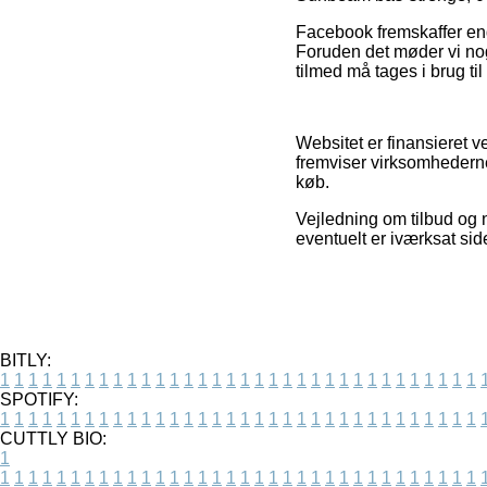
Facebook fremskaffer end
Foruden det møder vi nogl
tilmed må tages i brug til
Websitet er finansieret v
fremviser virksomhederne
køb.
Vejledning om tilbud og n
eventuelt er iværksat sid
BITLY:
1
1
1
1
1
1
1
1
1
1
1
1
1
1
1
1
1
1
1
1
1
1
1
1
1
1
1
1
1
1
1
1
1
1
SPOTIFY:
1
1
1
1
1
1
1
1
1
1
1
1
1
1
1
1
1
1
1
1
1
1
1
1
1
1
1
1
1
1
1
1
1
1
CUTTLY BIO:
1
1
1
1
1
1
1
1
1
1
1
1
1
1
1
1
1
1
1
1
1
1
1
1
1
1
1
1
1
1
1
1
1
1
1