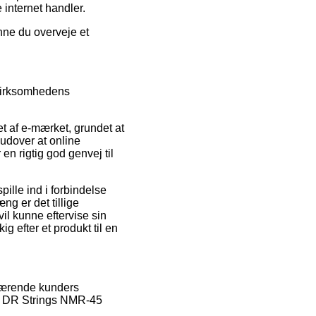
 internet handler.
nne du overveje et
 virksomhedens
et af e-mærket, grundet at
 udover at online
n rigtig god genvej til
ille ind i forbindelse
g er det tillige
il kunne eftervise sin
efter et produkt til en
nuværende kunders
 af DR Strings NMR-45