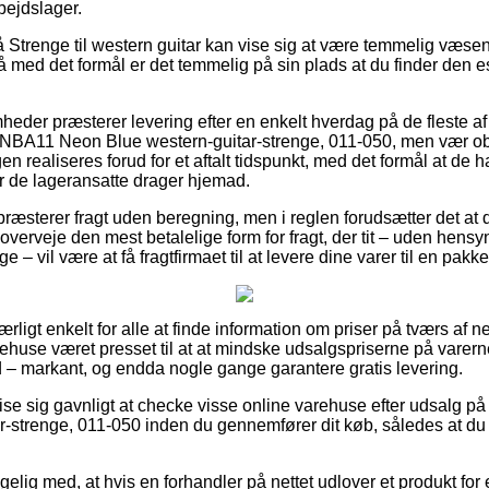
bejdslager.
Strenge til western guitar kan vise sig at være temmelig væsent
 så med det formål er det temmelig på sin plads at du finder den e
mheder præsterer levering efter en enkelt hverdag på de fleste af
NBA11 Neon Blue western-guitar-strenge, 011-050, men vær obs
gen realiseres forud for et aftalt tidspunkt, med det formål at de 
ør de lageransatte drager hjemad.
s præsterer fragt uden beregning, men i reglen forudsætter det at 
erveje den mest betalelige form for fragt, der tit – uden hensyn 
ge – vil være at få fragtfirmaet til at levere dine varer til en pakk
særligt enkelt for alle at finde information om priser på tværs af 
huse været presset til at at mindske udsalgspriserne på varerne 
 – markant, og endda nogle gange garantere gratis levering.
se sig gavnligt at checke visse online varehuse efter udsalg 
-strenge, 011-050 inden du gennemfører dit køb, således at du 
elig med, at hvis en forhandler på nettet udlover et produkt fo