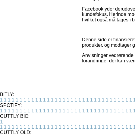
Facebook yder derudover 
kundefokus. Herinde mød
hvilket også må tages i b
Denne side er finansieret
produkter, og modtager go
Anvisninger vedrørende ti
forandringer der kan vær
BITLY:
1
1
1
1
1
1
1
1
1
1
1
1
1
1
1
1
1
1
1
1
1
1
1
1
1
1
1
1
1
1
1
1
1
1
SPOTIFY:
1
1
1
1
1
1
1
1
1
1
1
1
1
1
1
1
1
1
1
1
1
1
1
1
1
1
1
1
1
1
1
1
1
1
CUTTLY BIO:
1
1
1
1
1
1
1
1
1
1
1
1
1
1
1
1
1
1
1
1
1
1
1
1
1
1
1
1
1
1
1
1
1
1
1
CUTTLY OLD: