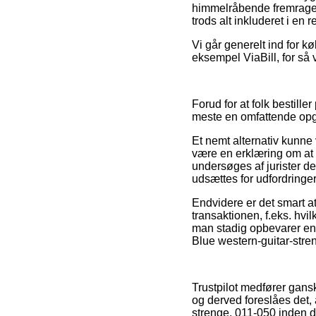
himmelråbende fremragend
trods alt inkluderet i en 
Vi går generelt ind for k
eksempel ViaBill, for så 
Forud for at folk bestill
meste en omfattende op
Et nemt alternativ kunne
være en erklæring om at 
undersøges af jurister de
udsættes for udfordringe
Endvidere er det smart a
transaktionen, f.eks. hvil
man stadig opbevarer en
Blue western-guitar-stre
Trustpilot medfører gans
og derved foreslåes det,
strenge, 011-050 inden 