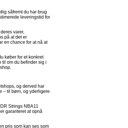
lig såfremt du har brug
stimerede leveringstid for
 deres varer,
 på at det er
har en chance for at nå at
du køber for et konkret
til om du befinder sig i
eshop.
netshops, og derved har
– til børn, og yderligere
på DR Strings NBA11
er garanteret at opnå
r en pris som kan ses som