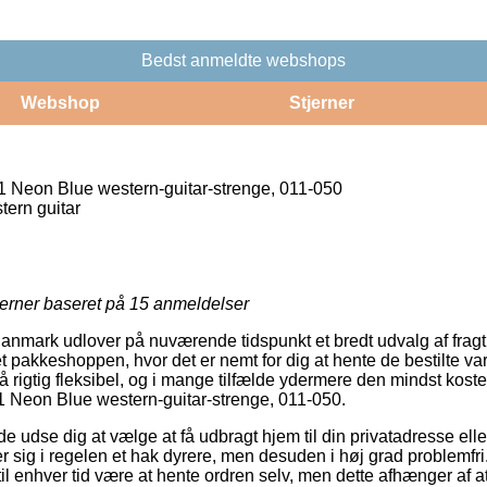
Bedst anmeldte webshops
Webshop
Stjerner
Neon Blue western-guitar-strenge, 011-050
tern guitar
jerner baseret på
15
anmeldelser
anmark udlover på nuværende tidspunkt et bredt udvalg af frag
et pakkeshoppen, hvor det er nemt for dig at hente de bestilte va
så rigtig fleksibel, og i mange tilfælde ydermere den mindst kost
 Neon Blue western-guitar-strenge, 011-050.
dse dig at vælge at få udbragt hjem til din privatadresse eller 
 sig i regelen et hak dyrere, men desuden i høj grad problemfri.
il enhver tid være at hente ordren selv, men dette afhænger af at 