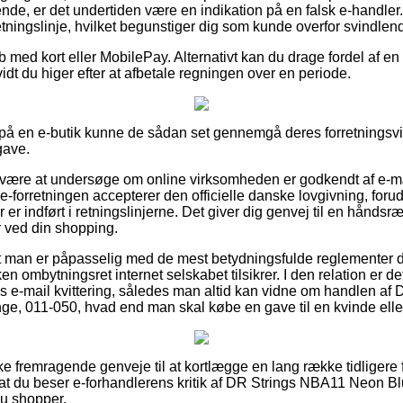
e, er det undertiden være en indikation på en falsk e-handler. 
retningslinje, hvilket begunstiger dig som kunde overfor svindlend
øb med kort eller MobilePay. Alternativt kan du drage fordel af en 
vidt du higer efter at afbetale regningen over en periode.
er på en e-butik kunne de sådan set gennemgå deres forretningsvil
gave.
 være at undersøge om online virksomheden er godkendt af e-mæ
e-forretningen accepterer den officielle danske lovgivning, foru
r er indført i retningslinjerne. Det giver dig genvej til en håndsr
r ved din shopping.
t man er påpasselig med de mest betydningsfulde reglementer de
ken ombytningsret internet selskabet tilsikrer. I den relation er det
s e-mail kvittering, således man altid kan vidne om handlen a
nge, 011-050, hvad end man skal købe en gave til en kvinde ell
ke fremragende genveje til at kortlægge en lang række tidligere
 at du beser e-forhandlerens kritik af DR Strings NBA11 Neon Bl
du shopper.