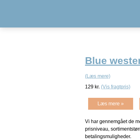
Blue wester
(Læs mere)
129
kr.
(Vis fragtpris)
Læs mere »
Vi har gennemgået de mes
prisniveau, sortimentstø
betalingsmuligheder.