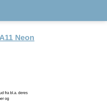
BA11 Neon
 fra bl.a. deres
mer og