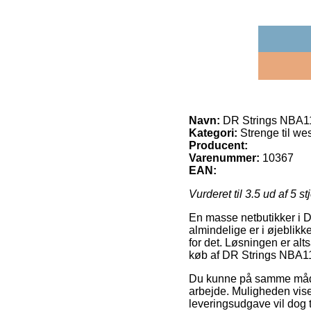
Navn:
DR Strings NBA11 
Kategori:
Strenge til wes
Producent:
Varenummer:
10367
EAN:
Vurderet til
3.5
ud af 5 st
En masse netbutikker i D
almindelige er i øjeblikk
for det. Løsningen er alt
køb af DR Strings NBA11
Du kunne på samme måde u
arbejde. Muligheden viser
leveringsudgave vil dog t