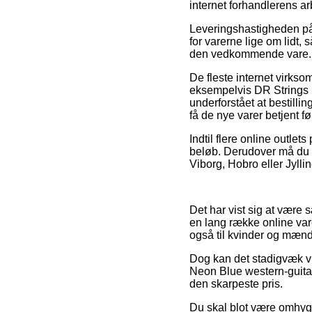
internet forhandlerens ar
Leveringshastigheden på 
for varerne lige om lidt,
den vedkommende vare.
De fleste internet virkso
eksempelvis DR Strings 
underforstået at bestillin
få de nye varer betjent f
Indtil flere online outlet
beløb. Derudover må du ov
Viborg, Hobro eller Jyllin
Det har vist sig at være 
en lang række online vare
også til kvinder og mænd
Dog kan det stadigvæk vi
Neon Blue western-guitar
den skarpeste pris.
Du skal blot være omhygg