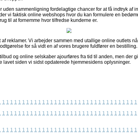
uden sammenligning fordelagtige chancer for at få indtryk af i
er vi faktisk online webshops hvor du kan formulere en bedømm
rug til at fornemme hvor tilfredse kunderne er.
 af reklamer. Vi arbejder sammen med utallige online outlets når
dtgørelse for så vidt en af vores brugere fuldfører en bestilling.
lbud og online selskaber ajourføres fra tid til anden, men der g
e lavet siden vi sidst opdaterede hjemmesidens oplysninger.
1
1
1
1
1
1
1
1
1
1
1
1
1
1
1
1
1
1
1
1
1
1
1
1
1
1
1
1
1
1
1
1
1
1
1
1
1
1
1
1
1
1
1
1
1
1
1
1
1
1
1
1
1
1
1
1
1
1
1
1
1
1
1
1
1
1
1
1
1
1
1
1
1
1
1
1
1
1
1
1
1
1
1
1
1
1
1
1
1
1
1
1
1
1
1
1
1
1
1
1
1
1
1
1
1