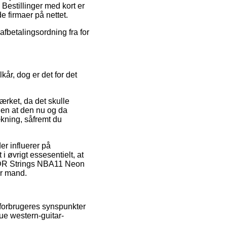
Bestillinger med kort er
e firmaer på nettet.
afbetalingsordning fra for
kår, dog er det for det
rket, da det skulle
den at den nu og da
ækning, såfremt du
r influerer på
 i øvrigt essesentielt, at
f DR Strings NBA11 Neon
er mand.
 forbrugeres synspunkter
ue western-guitar-