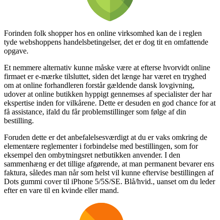
Forinden folk shopper hos en online virksomhed kan de i reglen
tyde webshoppens handelsbetingelser, det er dog tit en omfattende
opgave.
Et nemmere alternativ kunne måske være at efterse hvorvidt online
firmaet er e-mærke tilsluttet, siden det længe har været en tryghed
om at online forhandleren forstår gældende dansk lovgivning,
udover at online butikken hyppigt gennemses af specialister der har
ekspertise inden for vilkårene. Dette er desuden en god chance for at
få assistance, ifald du får problemstillinger som følge af din
bestilling.
Foruden dette er det anbefalelsesværdigt at du er vaks omkring de
elementære reglementer i forbindelse med bestillingen, som for
eksempel den ombytningsret netbutikken anvender. I den
sammenhæng er det tillige afgørende, at man permanent bevarer ens
faktura, således man når som helst vil kunne eftervise bestillingen af
Dots gummi cover til iPhone 5/5S/SE. Blå/hvid., uanset om du leder
efter en vare til en kvinde eller mand.