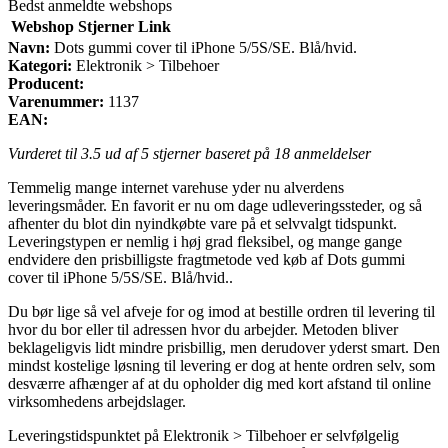
Bedst anmeldte webshops
Webshop
Stjerner
Link
Navn:
Dots gummi cover til iPhone 5/5S/SE. Blå/hvid.
Kategori:
Elektronik > Tilbehoer
Producent:
Varenummer:
1137
EAN:
Vurderet til
3.5
ud af 5 stjerner baseret på
18
anmeldelser
Temmelig mange internet varehuse yder nu alverdens
leveringsmåder. En favorit er nu om dage udleveringssteder, og så
afhenter du blot din nyindkøbte vare på et selvvalgt tidspunkt.
Leveringstypen er nemlig i høj grad fleksibel, og mange gange
endvidere den prisbilligste fragtmetode ved køb af Dots gummi
cover til iPhone 5/5S/SE. Blå/hvid..
Du bør lige så vel afveje for og imod at bestille ordren til levering til
hvor du bor eller til adressen hvor du arbejder. Metoden bliver
beklageligvis lidt mindre prisbillig, men derudover yderst smart. Den
mindst kostelige løsning til levering er dog at hente ordren selv, som
desværre afhænger af at du opholder dig med kort afstand til online
virksomhedens arbejdslager.
Leveringstidspunktet på Elektronik > Tilbehoer er selvfølgelig