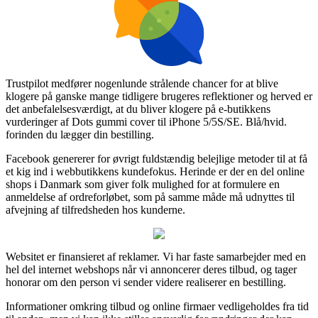
Trustpilot medfører nogenlunde strålende chancer for at blive
klogere på ganske mange tidligere brugeres reflektioner og herved er
det anbefalelsesværdigt, at du bliver klogere på e-butikkens
vurderinger af Dots gummi cover til iPhone 5/5S/SE. Blå/hvid.
forinden du lægger din bestilling.
Facebook genererer for øvrigt fuldstændig belejlige metoder til at få
et kig ind i webbutikkens kundefokus. Herinde er der en del online
shops i Danmark som giver folk mulighed for at formulere en
anmeldelse af ordreforløbet, som på samme måde må udnyttes til
afvejning af tilfredsheden hos kunderne.
Websitet er finansieret af reklamer. Vi har faste samarbejder med en
hel del internet webshops når vi annoncerer deres tilbud, og tager
honorar om den person vi sender videre realiserer en bestilling.
Informationer omkring tilbud og online firmaer vedligeholdes fra tid