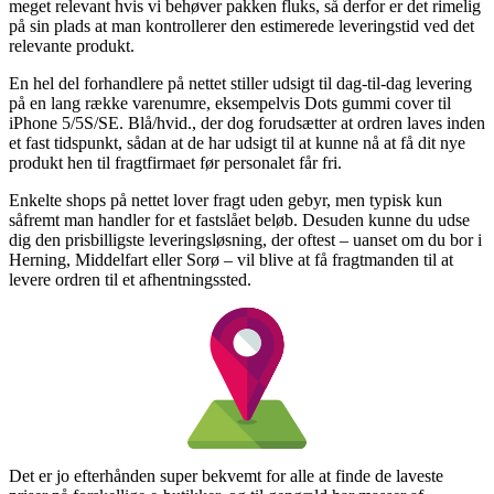
meget relevant hvis vi behøver pakken fluks, så derfor er det rimelig
på sin plads at man kontrollerer den estimerede leveringstid ved det
relevante produkt.
En hel del forhandlere på nettet stiller udsigt til dag-til-dag levering
på en lang række varenumre, eksempelvis Dots gummi cover til
iPhone 5/5S/SE. Blå/hvid., der dog forudsætter at ordren laves inden
et fast tidspunkt, sådan at de har udsigt til at kunne nå at få dit nye
produkt hen til fragtfirmaet før personalet får fri.
Enkelte shops på nettet lover fragt uden gebyr, men typisk kun
såfremt man handler for et fastslået beløb. Desuden kunne du udse
dig den prisbilligste leveringsløsning, der oftest – uanset om du bor i
Herning, Middelfart eller Sorø – vil blive at få fragtmanden til at
levere ordren til et afhentningssted.
Det er jo efterhånden super bekvemt for alle at finde de laveste