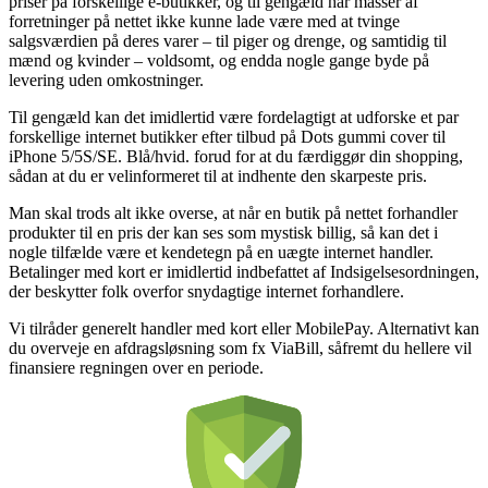
priser på forskellige e-butikker, og til gengæld har masser af
forretninger på nettet ikke kunne lade være med at tvinge
salgsværdien på deres varer – til piger og drenge, og samtidig til
mænd og kvinder – voldsomt, og endda nogle gange byde på
levering uden omkostninger.
Til gengæld kan det imidlertid være fordelagtigt at udforske et par
forskellige internet butikker efter tilbud på Dots gummi cover til
iPhone 5/5S/SE. Blå/hvid. forud for at du færdiggør din shopping,
sådan at du er velinformeret til at indhente den skarpeste pris.
Man skal trods alt ikke overse, at når en butik på nettet forhandler
produkter til en pris der kan ses som mystisk billig, så kan det i
nogle tilfælde være et kendetegn på en uægte internet handler.
Betalinger med kort er imidlertid indbefattet af Indsigelsesordningen,
der beskytter folk overfor snydagtige internet forhandlere.
Vi tilråder generelt handler med kort eller MobilePay. Alternativt kan
du overveje en afdragsløsning som fx ViaBill, såfremt du hellere vil
finansiere regningen over en periode.