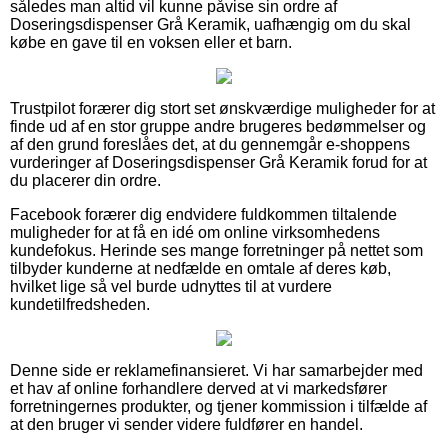
således man altid vil kunne påvise sin ordre af
Doseringsdispenser Grå Keramik, uafhængig om du skal
købe en gave til en voksen eller et barn.
Trustpilot forærer dig stort set ønskværdige muligheder for at
finde ud af en stor gruppe andre brugeres bedømmelser og
af den grund foreslåes det, at du gennemgår e-shoppens
vurderinger af Doseringsdispenser Grå Keramik forud for at
du placerer din ordre.
Facebook forærer dig endvidere fuldkommen tiltalende
muligheder for at få en idé om online virksomhedens
kundefokus. Herinde ses mange forretninger på nettet som
tilbyder kunderne at nedfælde en omtale af deres køb,
hvilket lige så vel burde udnyttes til at vurdere
kundetilfredsheden.
Denne side er reklamefinansieret. Vi har samarbejder med
et hav af online forhandlere derved at vi markedsfører
forretningernes produkter, og tjener kommission i tilfælde af
at den bruger vi sender videre fuldfører en handel.