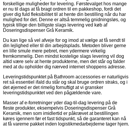
forskellige muligheder for levering. Førstevalget hos mange
er nu til dags at få bragt ordren til en pakkeshop, fordi det
giver dig fuld fleksibilitet til at hente din bestilling når du har
mulighed for det. Denne er altså temmelig gnidningsløs, og
typisk tillige den billigste slags levering ved køb af
Doseringsdispenser Grå Keramik.
Du kan lige så vel afveje for og imod at vælge at få sendt til
din lejlighed eller til din arbejdsplads. Metoden bliver gerne
en lille smule mere pebret, men ydermere virkelig
fremkommelig. Den mindst kostelige slags levering vil dog
altid være selv at hente produkterne, men det står og falder
med at du opholder dig nærved internet shoppens adresse.
Leveringstidspunktet på Bathroom accessories er naturligvis
ret så essentiel ifald du står og skal bruge ordren straks, og i
det øjemed er det rimelig fornuftigt at vi gransker
leveringstidspunktet ved den pågældende vare.
Masser af e-forretninger yder dag-til-dag levering på de
fleste produkter, eksempelvis Doseringsdispenser Grå
Keramik, men som imidlertid er påkrævet at bestillingen
køres igennem før et fast tidspunkt, så de garanteret kan nå
at få varerne pakket inden logistikmedarbejderne tager hjem.