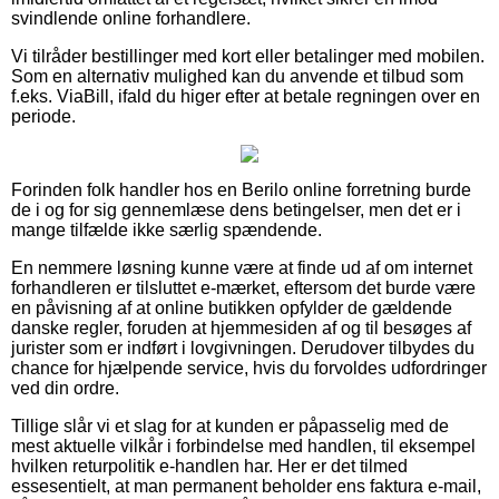
svindlende online forhandlere.
Vi tilråder bestillinger med kort eller betalinger med mobilen.
Som en alternativ mulighed kan du anvende et tilbud som
f.eks. ViaBill, ifald du higer efter at betale regningen over en
periode.
Forinden folk handler hos en Berilo online forretning burde
de i og for sig gennemlæse dens betingelser, men det er i
mange tilfælde ikke særlig spændende.
En nemmere løsning kunne være at finde ud af om internet
forhandleren er tilsluttet e-mærket, eftersom det burde være
en påvisning af at online butikken opfylder de gældende
danske regler, foruden at hjemmesiden af og til besøges af
jurister som er indført i lovgivningen. Derudover tilbydes du
chance for hjælpende service, hvis du forvoldes udfordringer
ved din ordre.
Tillige slår vi et slag for at kunden er påpasselig med de
mest aktuelle vilkår i forbindelse med handlen, til eksempel
hvilken returpolitik e-handlen har. Her er det tilmed
essesentielt, at man permanent beholder ens faktura e-mail,