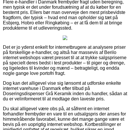
Flere e-handler i Danmark frembyder fragt uden beregning,
men typisk er det under forudsætning af at du køber for en
bestemt pris. Ellers bør man overveje den mest prisbevidste
fragtform, der typisk – hvad end man opholder sig tæt på
Esbjerg, Hobro eller Ringkøbing – er at få dem til at bringe
produkterne til et udleveringssted.
Det er jo yderst enkelt for internetbrugere at analysere priser
på forskellige e-handler, og altså har massevis af Berilo
internet webshops været presset til at at trykke salgspriserne
på specielt deres bedst i test produkter – til piger og drenge,
og ligeledes til kvinder og mænd – betragteligt, og endda
nogle gange love portofri fragt.
Dog kan det alligevel vise sig lønsomt at udforske enkelte
internet varehuse i Danmark efter tilbud på
Doseringsdispenser Grå Keramik inden du handler, sådan at
du er velinformeret til at modtage den laveste pris.
Du skal alligevel være obs på, at såfremt en internet
forhandler frembyder en vare til en udsalgspris der anses for
himmelråbende favorabel, kunne det mange gange være et
bevis på en uoprigtig internet webshop. Kortbestillinger er
imidlertid omfattet af et regelsæt, hvilket sikrer en imod