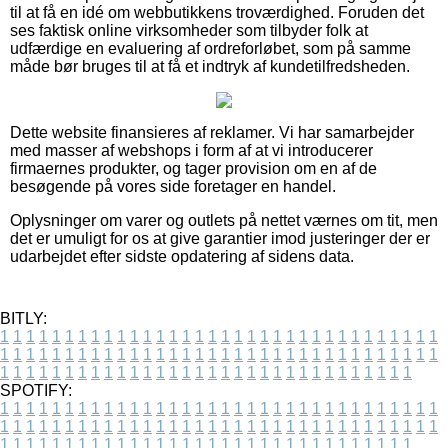
til at få en idé om webbutikkens troværdighed. Foruden det
ses faktisk online virksomheder som tilbyder folk at
udfærdige en evaluering af ordreforløbet, som på samme
måde bør bruges til at få et indtryk af kundetilfredsheden.
Dette website finansieres af reklamer. Vi har samarbejder
med masser af webshops i form af at vi introducerer
firmaernes produkter, og tager provision om en af de
besøgende på vores side foretager en handel.
Oplysninger om varer og outlets på nettet værnes om tit, men
det er umuligt for os at give garantier imod justeringer der er
udarbejdet efter sidste opdatering af sidens data.
BITLY:
1
1
1
1
1
1
1
1
1
1
1
1
1
1
1
1
1
1
1
1
1
1
1
1
1
1
1
1
1
1
1
1
1
1
1
1
1
1
1
1
1
1
1
1
1
1
1
1
1
1
1
1
1
1
1
1
1
1
1
1
1
1
1
1
1
1
1
1
1
1
1
1
1
1
1
1
1
1
1
1
1
1
1
1
1
1
1
1
1
1
1
1
1
1
1
1
1
1
1
1
SPOTIFY:
1
1
1
1
1
1
1
1
1
1
1
1
1
1
1
1
1
1
1
1
1
1
1
1
1
1
1
1
1
1
1
1
1
1
1
1
1
1
1
1
1
1
1
1
1
1
1
1
1
1
1
1
1
1
1
1
1
1
1
1
1
1
1
1
1
1
1
1
1
1
1
1
1
1
1
1
1
1
1
1
1
1
1
1
1
1
1
1
1
1
1
1
1
1
1
1
1
1
1
1