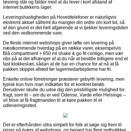
løsning står og falder med at du lever i kort afstand af
internet butikkens lager.
Leveringshastigheden på Hovedtelefoner er naturligvis
ekstremt aktuel såfremt du mangler din ordre om kort tid, så
af den grund er det helt afgørende at vi tjekker leveringstiden
ved den vedkommende vare.
De fleste internet webshops giver løfte om levering på
næstkommende hverdag på en række varer, eksempelvis
Blå compartment + 650 ml shake & go fit contigo, men vær
obs på at det afhænger af at du når at bestille tidligere end et
fast klokkeslæt, sådan at de har en chance for at nå at få
pakken skippet afsted før lagermedarbejderne har fri.
Enkelte online forretninger præsterer gebyrfri levering, men
typisk kun hvis man indkøber for et konkret beløb.
Derudover skulle du udse dig den prisbilligste mulighed for
fragt, som tit – om du er ved Odense, Varde eller Helsinge –
vil blive at få fragtmanden til at køre pakken til et
udleveringssted.
Det er efterhånden ultra simpelt for folk at søge sig frem til
priser på tværs af webshops, og herved har flere netbutikker