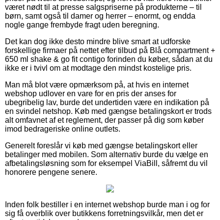
været nødt til at presse salgspriserne på produkterne – til
børn, samt også til damer og herrer – enormt, og endda
nogle gange frembyde fragt uden beregning.
Det kan dog ikke desto mindre blive smart at udforske
forskellige firmaer på nettet efter tilbud på Blå compartment +
650 ml shake & go fit contigo forinden du køber, sådan at du
ikke er i tvivl om at modtage den mindst kostelige pris.
Man må blot være opmærksom på, at hvis en internet
webshop udlover en vare for en pris der anses for
ubegribelig lav, burde det undertiden være en indikation på
en svindel netshop. Køb med gængse betalingskort er trods
alt omfavnet af et reglement, der passer på dig som køber
imod bedrageriske online outlets.
Generelt foreslår vi køb med gængse betalingskort eller
betalinger med mobilen. Som alternativ burde du vælge en
afbetalingsløsning som for eksempel ViaBill, såfremt du vil
honorere pengene senere.
Inden folk bestiller i en internet webshop burde man i og for
sig få overblik over butikkens forretningsvilkår, men det er