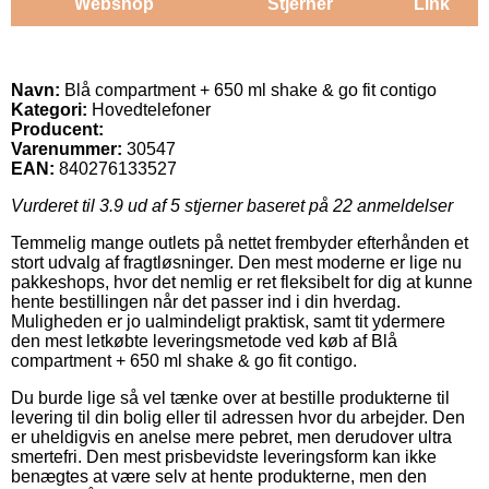
Webshop
Stjerner
Link
Navn:
Blå compartment + 650 ml shake & go fit contigo
Kategori:
Hovedtelefoner
Producent:
Varenummer:
30547
EAN:
840276133527
Vurderet til
3.9
ud af 5 stjerner baseret på
22
anmeldelser
Temmelig mange outlets på nettet frembyder efterhånden et
stort udvalg af fragtløsninger. Den mest moderne er lige nu
pakkeshops, hvor det nemlig er ret fleksibelt for dig at kunne
hente bestillingen når det passer ind i din hverdag.
Muligheden er jo ualmindeligt praktisk, samt tit ydermere
den mest letkøbte leveringsmetode ved køb af Blå
compartment + 650 ml shake & go fit contigo.
Du burde lige så vel tænke over at bestille produkterne til
levering til din bolig eller til adressen hvor du arbejder. Den
er uheldigvis en anelse mere pebret, men derudover ultra
smertefri. Den mest prisbevidste leveringsform kan ikke
benægtes at være selv at hente produkterne, men den