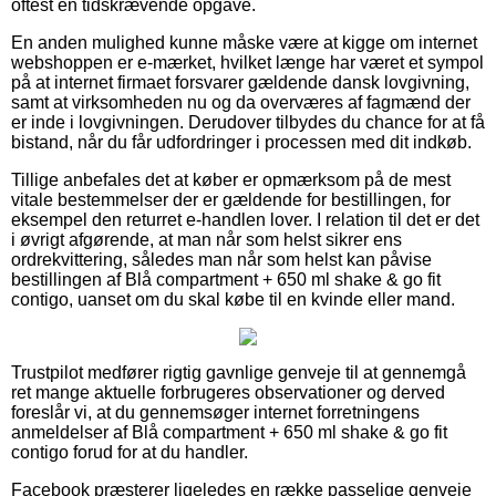
oftest en tidskrævende opgave.
En anden mulighed kunne måske være at kigge om internet
webshoppen er e-mærket, hvilket længe har været et sympol
på at internet firmaet forsvarer gældende dansk lovgivning,
samt at virksomheden nu og da overværes af fagmænd der
er inde i lovgivningen. Derudover tilbydes du chance for at få
bistand, når du får udfordringer i processen med dit indkøb.
Tillige anbefales det at køber er opmærksom på de mest
vitale bestemmelser der er gældende for bestillingen, for
eksempel den returret e-handlen lover. I relation til det er det
i øvrigt afgørende, at man når som helst sikrer ens
ordrekvittering, således man når som helst kan påvise
bestillingen af Blå compartment + 650 ml shake & go fit
contigo, uanset om du skal købe til en kvinde eller mand.
Trustpilot medfører rigtig gavnlige genveje til at gennemgå
ret mange aktuelle forbrugeres observationer og derved
foreslår vi, at du gennemsøger internet forretningens
anmeldelser af Blå compartment + 650 ml shake & go fit
contigo forud for at du handler.
Facebook præsterer ligeledes en række passelige genveje